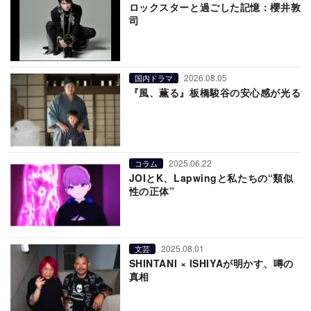
ロックスターと過ごした記憶：櫻井敦
司
2026.08.05
国内ドラマ
『風、薫る』板橋駿谷の安心感が光る
2025.06.22
コラム
JOIとK、Lapwingと私たちの“類似
性の正体”
2025.08.01
文芸
SHINTANI × ISHIYAが明かす、噂の
真相