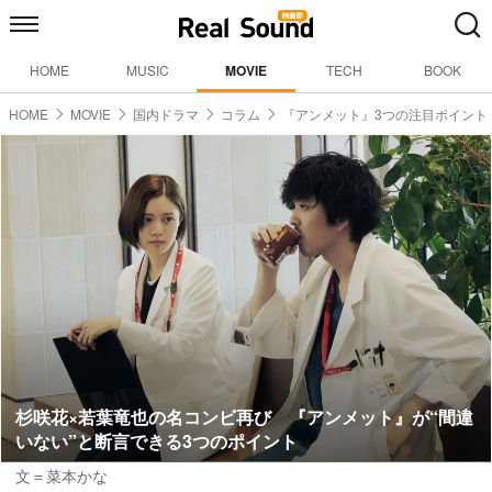
HOME
MUSIC
MOVIE
TECH
BOOK
HOME
MOVIE
国内ドラマ
コラム
『アンメット』3つの注目ポイント
杉咲花×若葉竜也の名コンビ再び 『アンメット』が“間違
いない”と断言できる3つのポイント
文＝菜本かな