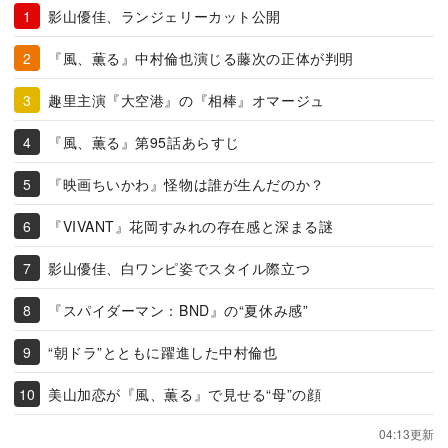
影山優佳、ランジェリーカット公開
『風、薫る』中村倫也演じる藤次の正体が判明
趣里主演『大空港』の『相棒』オマージュ
『風、薫る』第95話あらすじ
『映画ちいかわ』怪物は誰が生んだのか？
『VIVANT』花岡すみれの存在感と深まる謎
影山優佳、白ワンピ姿でスタイル際立つ
『スパイダーマン：BND』の“夏休み感”
“朝ドラ”とともに躍進した中村倫也
美山加恋が『風、薫る』で見せる“母”の顔
04:13更新