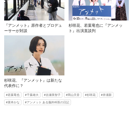
『アンメット』原作者とプロデュ
杉咲花、若葉竜也に『アンメッ
ーサーが対談
ト』出演直談判
杉咲花、『アンメット』は新たな
代表作に？
若葉竜也
千葉雄大
吉瀬美智子
岡山天音
杉咲花
井浦新
菜本かな
アンメット ある脳外科医の日記