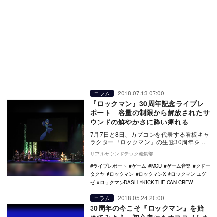
2018.07.13 07:00
コラム
『ロックマン』30周年記念ライブレ
ポート 容量の制限から解放されたサ
ウンドの鮮やかさに酔い痺れる
7月7日と8日、カプコンを代表する看板キャ
ラクター『ロックマン』の生誕30周年を記
念するライブが、東京・中野の「なかの
リアルサウンドテック編集部
ZERO …
ライブレポート
ゲーム
MCU
ゲーム音楽
クドー
タクヤ
ロックマン
ロックマンX
ロックマン エグ
ゼ
ロックマンDASH
KICK THE CAN CREW
2018.05.24 20:00
コラム
30周年の今こそ『ロックマン』を始
めてみよう 初心者にもオススメした