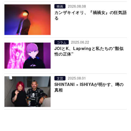
2026.08.08
映画
カンザキイオリ、『禍禍女』の狂気語
る
2025.06.22
コラム
JOIとK、Lapwingと私たちの“類似
性の正体”
2025.08.01
文芸
SHINTANI × ISHIYAが明かす、噂の
真相