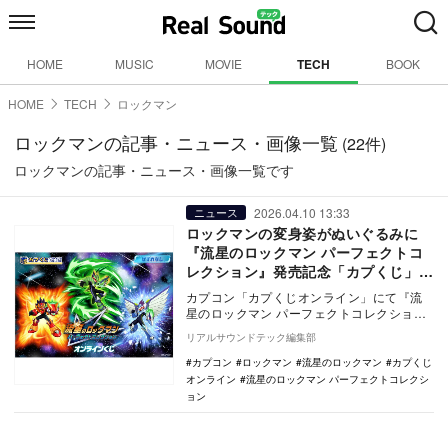
HOME
MUSIC
MOVIE
TECH
BOOK
HOME
TECH
ロックマン
ロックマンの記事・ニュース・画像一覧
(22件)
ロックマンの記事・ニュース・画像一覧です
2026.04.10 13:33
ニュース
ロックマンの変身姿がぬいぐるみに
『流星のロックマン パーフェクトコ
レクション』発売記念「カプくじ」が
登場
カプコン「カプくじオンライン」にて『流
星のロックマン パーフェクトコレクショ
ン』発売記念のオリジナル商品が全43種展
リアルサウンドテック編集部
開。マスコッ…
カプコン
ロックマン
流星のロックマン
カプくじ
オンライン
流星のロックマン パーフェクトコレクシ
ョン