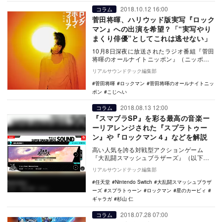
2018.10.12 16:00
コラム
菅田将暉、ハリウッド版実写『ロック
マン』への出演を希望？「“実写やり
まくり俳優”としてこれは逃せない」
10月8日深夜に放送されたラジオ番組『菅田
将暉のオールナイトニッポン』（ニッポン
放送）にて、パーソナリティの菅田将暉
リアルサウンドテック編集部
が、人気ゲー…
菅田将暉
ロックマン
菅田将暉のオールナイトニッ
ポン
こじへい
2018.08.13 12:00
コラム
『スマブラSP』を彩る最高の音楽ー
ーリアレンジされた『スプラトゥー
ン』や『ロックマン４』などを解説
高い人気を誇る対戦型アクションゲーム
『大乱闘スマッシュブラザーズ』（以下ス
マブラ）シリーズの待望の新作として、
リアルサウンドテック編集部
2018年12月７…
任天堂
Nintendo Switch
大乱闘スマッシュブラザ
ーズ
スプラトゥーン
ロックマン
星のカービィ
ギャラガ
杉山 仁
2018.07.28 07:00
コラム