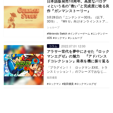
日本語版発売10周年。高度なパロデ
ィという名の”救い”と完成度に唸る良
作『ガンマンストーリー』
3月28日の『ニンテンドー3DS』（以下、
3DS）、『Wii U』向けオンラインストア
「ニンテンドーeショップ」（以下、eショ
シェループ
ッ…
Nintendo Switch
インディーゲーム
ニンテンドー
3DS
ロックマン
シェループ
2022.07.01 12:00
コラム
アラサー世代を夢中にさせた『ロック
マンエグゼ』の魅力 『アドバンス
ドコレクション』発表を機に振り返る
「プラグイン！！ ロックマン.EXE、トラ
ンスミッション！」のフレーズでおなじ
み、『バトルネットワーク ロックマンエグ
龍田優貴
ゼ』（以下…
ロックマン
龍田優貴
ロックマンエグゼ