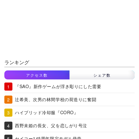
ランキング
アクセス数
シェア数
『SAO』新作ゲームが浮き彫りにした需要
辻希美、次男の林間学校の荷造りに奮闘
ハイブリッド冷却服『CORO』
西野未姫の長女、父を恋しがり号泣
セイコー145周年限定モデル発売