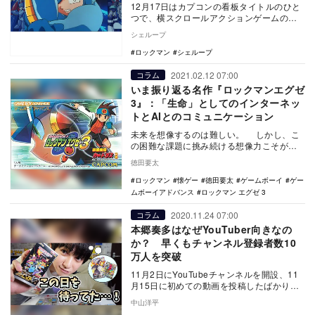
12月17日はカプコンの看板タイトルのひと
つで、横スクロールアクションゲームの
『ロックマン』第1作発売から34年を迎える
シェループ
日。同時…
ロックマン
シェループ
2021.02.12 07:00
コラム
いま振り返る名作『ロックマンエグゼ
3』：「生命」としてのインターネッ
トとAIとのコミュニケーション
未来を想像するのは難しい。 しかし、こ
の困難な課題に挑み続ける想像力こそが、
ときには「名作」と呼ばれるあらゆる文化
徳田要太
作品を生み…
ロックマン
懐ゲー
徳田要太
ゲームボーイ
ゲー
ムボーイアドバンス
ロックマン エグゼ 3
2020.11.24 07:00
コラム
本郷奏多はなぜYouTuber向きなの
か？ 早くもチャンネル登録者数10
万人を突破
11月2日にYouTubeチャンネルを開設、11
月15日に初めての動画を投稿したばかりの
俳優・本郷奏多が、早くもチャンネル登録
中山洋平
者…