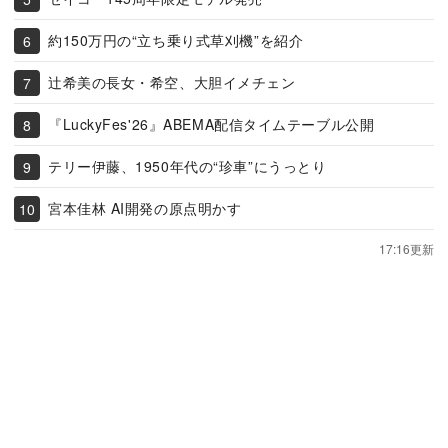
約150万円の“立ち乗り式草刈機”を紹介
辻希美の長女・希空、大胆イメチェン
『LuckyFes'26』ABEMA配信タイムテーブル公開
テリー伊藤、1950年代の“珍車”にうっとり
宮本佳林 AI開発の原点明かす
17:16更新