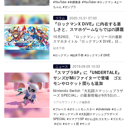
YouTube
本郷奏多
YouTuber
ロックマン
よー
ちゃん
ガンプラ
2020.10.31 07:00
コラム
『ロックマンX DiVE』に内在する楽
しさと、スマホゲームならではの課題
10月26日、『ロックマン』シリーズの最新
スマホタイトル『ロックマンX DiVE』日本
版が正式サービス開始となった。 アジ
結木千尋
ア…
ロックマン
結木千尋
ロックマンX DiVE
2019.09.05 10:33
ニュース
『スマブラSP』に『UNDERTALE』
サンズがMiiファイターで登場 ゴエ
モンやロケット団らも追加
Nintendo Switch『大乱闘スマッシュブラザ
ーズ SPECIAL』の最新情報が9月5日の
『Nintendo Direc…
リアルサウンドテック編集部
ブルース
ポケットモンスター
Undertale
ロック
マン
ロックマンX
大乱闘スマッシュブラザーズ
SPECIAL
スマブラSP
がんばれゴエモン
ゴエモン
ゼロ
ロケット団
サンズ