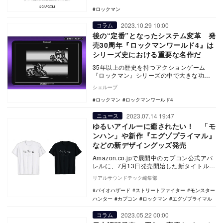
ロックマン
2023.10.29 10:00
コラム
後の“定番”となったシステム変革 発
売30周年『ロックマンワールド4』は
シリーズ史における重要な名作だ
35年以上の歴史を持つアクションゲーム
『ロックマン』シリーズの中で大きな功績
を残した名作は、1988年にファミコン向け
シェループ
に発売され…
ロックマン
ロックマンワールド4
2023.07.14 19:47
ニュース
ゆるいアイルーに癒されたい！ 「モ
ンハン」や新作『エグゾプライマル』
などの新デザイングッズ発売
Amazon.co.jpで展開中のカプコン公式アパ
レルに、7月13日発売開始した新タイトル
『エグゾプライマル』を中心に、人気タ
リアルサウンドテック編集部
イ…
バイオハザード
ストリートファイター
モンスター
ハンター
カプコン
ロックマン
エグゾプライマル
2023.05.22 00:00
コラム