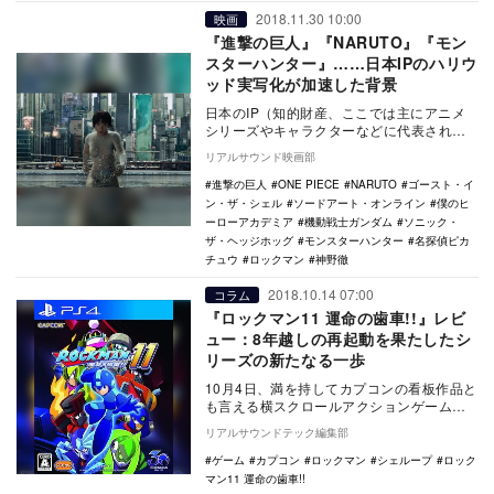
2018.11.30 10:00
映画
『進撃の巨人』『NARUTO』『モン
スターハンター』……日本IPのハリウ
ッド実写化が加速した背景
日本のIP（知的財産、ここでは主にアニメ
シリーズやキャラクターなどに代表される
著作物のこと）のハリウッド実写化という
リアルサウンド映画部
と、90年代…
進撃の巨人
ONE PIECE
NARUTO
ゴースト・イ
ン・ザ・シェル
ソードアート・オンライン
僕のヒ
ーローアカデミア
機動戦士ガンダム
ソニック・
ザ・ヘッジホッグ
モンスターハンター
名探偵ピカ
チュウ
ロックマン
神野徹
2018.10.14 07:00
コラム
『ロックマン11 運命の歯車!!』レビ
ュー：8年越しの再起動を果たしたシ
リーズの新たなる一歩
10月4日、満を持してカプコンの看板作品と
も言える横スクロールアクションゲーム
『ロックマン』シリーズの最新作『ロック
リアルサウンドテック編集部
マン11 運…
ゲーム
カプコン
ロックマン
シェループ
ロック
マン11 運命の歯車!!