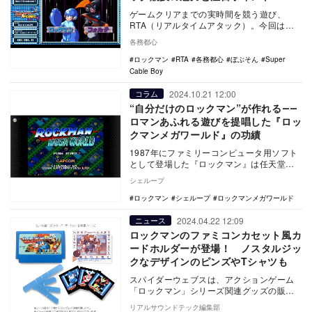
ゲームクリアまでの実時間を競う遊び、
RTA（リアルタイムアタック）。今回はそ
んなRTAを専門とする“解説者”・ぼぶそんに
各務都心
インタビ…
ロックマン
RTA
各務都心
ぼぶそん
Super
Cable Boy
2024.10.21 12:00
コラム
“自分だけのロックマン”が作れる――
ロマンあふれる遊びを提唱した『ロッ
クマンメガワールド』の功績
1987年にファミリーコンピュータ用ソフト
として登場した『ロックマン』は任天堂の
ゲーム機向けタイトルとして続編を重ねた
シェループ
が、199…
ロックマン
シェループ
ロックマンメガワールド
2024.04.22 12:09
ニュース
ロックマンのファミコンカセット風カ
ードホルダーが登場！ ノスタルジッ
クなデザインのピンズやTシャツも
スパイダーウェブスは、アクションゲーム
「ロックマン」シリーズ関連グッズの販売
を発表した。
リアルサウンドテック編集部