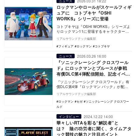
2026.03.31 18:22
ニュース
ロックマンやロールがスケールフィギ
ュアに コトブキヤ『OSHI
WORKS』シリーズに登場
コトブキヤは『OSHI WORKS』シリーズよ
りロックマン11に登場するキャラクターの
スケールフィギュアが順次発売される。
リアルサウンドテック編集部
…
フィギュア
ロックマン
コトブキヤ
2026.03.26 16:00
ニュース
『ソニックレーシング クロスワール
ド』にロックマンとブルースが参戦
有償DLC第4弾配信開始、記念イベン
トも開催
『ソニックレーシング クロスワールド』有
償DLC第4弾『ロックマン パック』が配信
開始。ロックマンとブルースがレーサーと
リアルサウンドテック編集部
して参戦…
ロックマン
セガ
ソニックレーシング クロスワー
ルド
2024.12.22 14:00
インタビュー
華々しいRTAを彩る“解説者”と
は？ 陰の功労者に聞く、タイムアタ
ック競技の魅力と注目ポイント