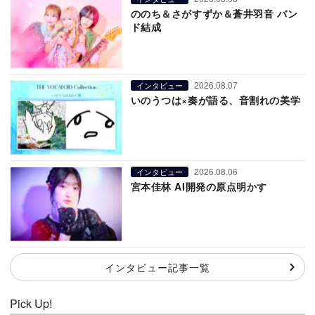
ののち＆さがすずか＆蒼井羽音 バン
ド結成
2026.08.07
インタビュー
いのうつは×奏が語る、音割れの美学
2026.08.06
インタビュー
宮本佳林 AI開発の原点明かす
インタビュー記事一覧
Pick Up!