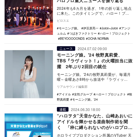
ハロプロ重大ニュースを振り返る
2024年も6カ月を過ぎ、1年の折り返し地点
に来た。このタイミングで、ハロー！プロ
ジェクトの1月～6月の上半期における重大
ピロスエ
トピッ…
モーニング娘。
伊豆原亮一
Juice=Juice
アンジ
ュルム
つばきファクトリー
ハロー！プロジェクト
BEYOOOOONDS
OCHA NORMA
2024.07.02 09:00
ニュース
モーニング娘。'24 牧野真莉愛、
TBS『ラヴィット！』の火曜担当に抜
擢 2年ぶり2回目の就任
モーニング娘。'24の牧野真莉愛が、毎週月
曜～金曜あさ8時から放送中『ラヴィッ
ト！』（TBS系）7～9月の「ラヴィット！
リアルサウンド編集部
ファミリ…
アイドル
女性グループ
ハロー！プロジェクト
牧
野真莉愛
モーニング娘。'24
2024.06.30 18:00
連載
“ハロヲタ”天音かなた、山崎あおいに
アイドルを輝かせる楽曲制作術を聞
く 「枠に縛られないのがハロプロの
すごさ」
ホロライブプロダクション所属のVTuber 天