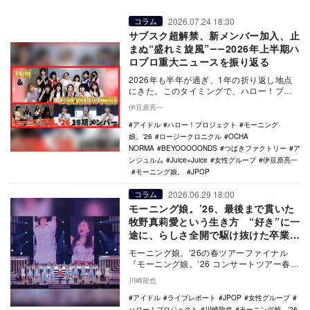
2026.07.24 18:30
コラム
サブスク超解禁、新メンバー加入、止
まぬ“盛れミ旋風”――2026年上半期ハ
ロプロ重大ニュースを振り返る
2026年も半年が過ぎ、1年の折り返し地点
にきた。このタイミングで、ハロー！プロ
ジェクトの2026年1月～6月の上半期におけ
伊豆原亮一
る重…
アイドル
ハロー！プロジェクト
モーニング
娘。'26
ロージークロニクル
OCHA
NORMA
BEYOOOOONDS
つばきファクトリー
ア
ンジュルム
Juice=Juice
女性グループ
伊豆原亮一
モーニング娘。
JPOP
2026.06.29 18:00
コラム
モーニング娘。’26、最後まで貫いた
牧野真莉愛という生き方 “好き”に一
途に、らしさ全開で駆け抜けた卒業公
演
モーニング娘。’26の春ツアーファイナル
『モーニング娘。’26 コンサートツアー春
〜Rays Of Light - Final…
川崎龍也
アイドル
ライブレポート
JPOP
女性グループ
ハロー！プロジェクト
川崎龍也
モーニング娘。'26