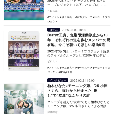
2025年も多くのトピックスを控えるハロ
ー！プロジェクト（以下、ハロプロ）。こ
の後の卒業シーズンを前にの2024年7月～
ピロスエ
12月の…
アイドル
伊豆原亮一
女性グループ
ハロー！プロ
ジェクト
2025.03.03 18:30
コラム
Berryz工房、無期限活動停止から10
年 それぞれの道を歩むメンバーの現
在地、今こそ聴いてほしい楽曲5選
2025年3月3日、ハロー！プロジェクト所属
のアイドルグループとして2004年にデビュ
ーしたBerryz工房が無期限活動停止して…
ピロスエ
アイドル
伊豆原亮一
女性グループ
ハロー！プロ
ジェクト
Berryz工房
2025.02.21 19:00
インタビュー
柏木ひなた×モーニング娘。'25 小田
さくら、憧れから始まった“推
し”で“友達”なふたりの絆
グループを越えた“友達”である柏木ひなたと
モーニング娘。'25 小田さくらによる対談。
お互いを意識したタイミングから現在に至
伊藤聡志
るま…