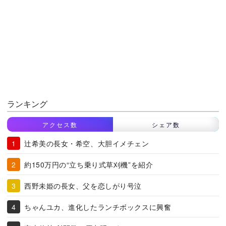
ランキング
アクセス数
シェア数
辻希美の長女・希空、大胆イメチェン
約150万円の“立ち乗り式草刈機”を紹介
西野未姫の長女、父を恋しがり号泣
ちゃんユカ、進化したランチボックスに興奮