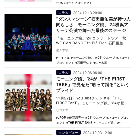
ー
ハロー！プロジェクト
2024.12.13 20:00
コラム
“ダンスマシーン”石田亜佑美が持つ人
間らしさ モーニング娘。’24横浜ア
リーナ公演で飾った最後のステージ
『モーニング娘。'24 コンサートツアー秋
WE CAN DANCE !〜Blå Eld〜石田亜佑美
FINAL』の模様をレポー…
佐々木翠
アイドル
モーニング娘。
女性グループ
ハロー！
プロジェクト
石田亜佑美
佐々木翠
2024.12.06 06:00
コラム
モーニング娘。'24が『THE FIRST
TAKE』で見せた“歌って踊る”という
プライド
11月22日、YouTubeチャンネル『THE
FIRST TAKE』にモーニング娘。'24が登場
し、「恋愛レボリューション21…
ピロスエ
JPOP
伊豆原亮一
女性グループ
ハロー！プロジ
ェクト
THE FIRST TAKE
モーニング娘。'24
2024.12.03 12:00
インタビュー