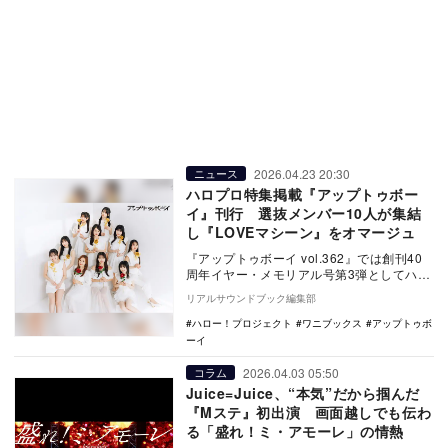
2026.04.23 20:30
ニュース
ハロプロ特集掲載『アップトゥボー
イ』刊行 選抜メンバー10人が集結
し『LOVEマシーン』をオマージュ
『アップトゥボーイ vol.362』では創刊40
周年イヤー・メモリアル号第3弾としてハロ
ー！プロジェクト特集を掲載。選抜された
リアルサウンドブック編集部
1…
ハロー！プロジェクト
ワニブックス
アップトゥボ
ーイ
2026.04.03 05:50
コラム
Juice=Juice、“本気”だから掴んだ
『Mステ』初出演 画面越しでも伝わ
る「盛れ！ミ・アモーレ」の情熱