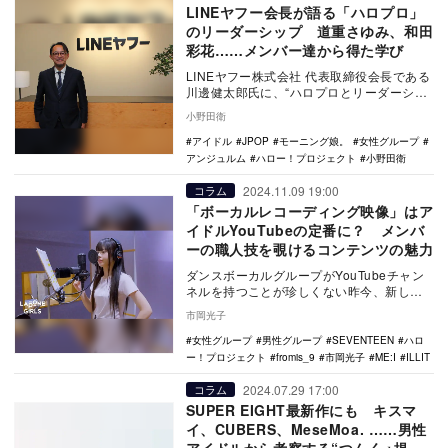
LINEヤフー会長が語る「ハロプロ」
のリーダーシップ 道重さゆみ、和田
彩花……メンバー達から得た学び
LINEヤフー株式会社 代表取締役会長である
川邊健太郎氏に、“ハロプロとリーダーシッ
プ”をテーマにインタビュー。人生を変えた
小野田衛
出会…
アイドル
JPOP
モーニング娘。
女性グループ
アンジュルム
ハロー！プロジェクト
小野田衛
2024.11.09 19:00
コラム
「ボーカルレコーディング映像」はア
イドルYouTubeの定番に？ メンバ
ーの職人技を覗けるコンテンツの魅力
ダンスボーカルグループがYouTubeチャン
ネルを持つことが珍しくない昨今、新しい
定番となるコンテンツが「ボーカルレコー
市岡光子
ディング…
女性グループ
男性グループ
SEVENTEEN
ハロ
ー！プロジェクト
fromis_9
市岡光子
ME:I
ILLIT
2024.07.29 17:00
コラム
SUPER EIGHT最新作にも キスマ
イ、CUBERS、MeseMoa. ……男性