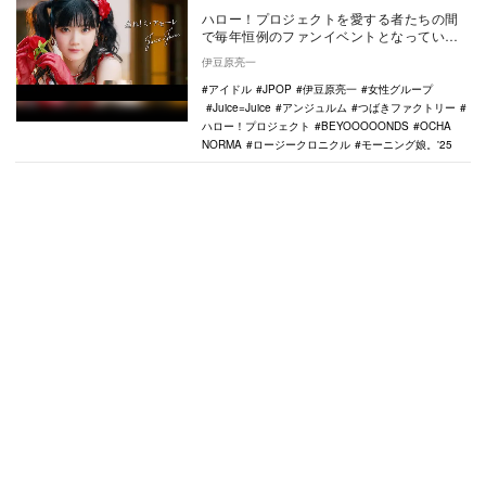
ハロー！プロジェクトを愛する者たちの間
で毎年恒例のファンイベントとなっている
のが「ハロプロ楽曲大賞」。本稿では、
伊豆原亮一
『第24回ハロプ…
アイドル
JPOP
伊豆原亮一
女性グループ
Juice=Juice
アンジュルム
つばきファクトリー
ハロー！プロジェクト
BEYOOOOONDS
OCHA
NORMA
ロージークロニクル
モーニング娘。'25