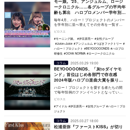
モー娘。'25、アンジュルム、ロージ
ークロニクル……各グループの平均年
齢も算出 ハロプロメンバー学年別分
類2025年版
毎年4月、ハロー！プロジェクトのメンバー
を学年別に並べ替えてその分布を一覧する
記事の11回目。
ピロスエ
モーニング娘。
伊豆原亮一
女性グループ
Juice=Juice
アンジュルム
つばきファクトリー
ハロー！プロジェクト
BEYOOOOONDS
ハロプロ
研修生
OCHA NORMA
ロージークロニクル
2025.03.29 19:00
コラム
BEYOOOOONDS、「灰toダイヤモ
ンド」首位はじめ各部門で存在感
2024年版ハロプロ楽曲大賞を振り返
る
ハロー！プロジェクトを愛する者たちの間
で毎年恒例のファンイベントとなっている
のが「ハロプロ楽曲大賞」。インターネッ
ピロスエ
ト上で投票を募…
アイドル
伊豆原亮一
女性グループ
ハロー！プロ
ジェクト
2025.03.27 18:00
コラム
松浦亜弥『ファーストKISS』が切り