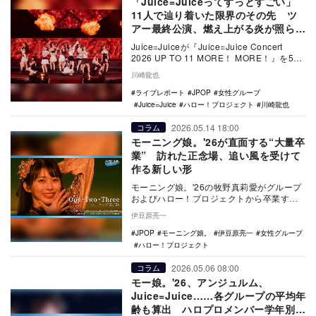
「Juice=Juiceってずっとすごい」
11人で辿り着いた限界のその先 ツ
アー最終公演、燃え上がる炎が照らす
未来
Juice=Juiceが『Juice=Juice Concert
2026 UP TO 11 MORE！ MORE！』を5月
27…
川崎龍也
ライブレポート
JPOP
女性グループ
Juice=Juice
ハロー！プロジェクト
川崎龍也
2026.05.14 18:00
コラム
モーニング娘。'26が直面する“大量卒
業” 訪れた正念場、追い風を受けて
作る新しい形
モーニング娘。'26の牧野真莉愛がグループ
およびハロー！プロジェクトから卒業する
ことを発表。2年間のうちに6人が卒業する
伊豆原亮一
というグ…
JPOP
モーニング娘。
伊豆原亮一
女性グループ
ハロー！プロジェクト
2026.05.06 08:00
コラム
モー娘。'26、アンジュルム、
Juice=Juice……各グループの平均年
齢も算出 ハロプロメンバー学年別分