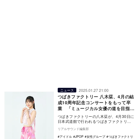
2025.01.27 21:00
ニュース
つばきファクトリー 八木栞、4月の結
成10周年記念コンサートをもって卒
業 「ミュージカル女優の道を目指し
ていきたい」
つばきファクトリーの八木栞が、4月30日に
日本武道館で行われるつばきファクトリー
結成10周年記念コンサートをもってグルー
リアルサウンド編集部
プ及びハ…
アイドル
JPOP
女性グループ
つばきファクトリ