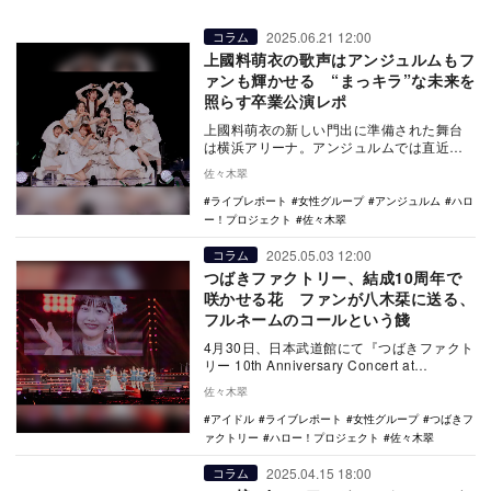
2025.06.21 12:00
コラム
上國料萌衣の歌声はアンジュルムもフ
ァンも輝かせる “まっキラ”な未来を
照らす卒業公演レポ
上國料萌衣の新しい門出に準備された舞台
は横浜アリーナ。アンジュルムでは直近で
竹内朱莉や佐々木莉佳子の卒業コンサート
佐々木翠
でも立った舞台…
ライブレポート
女性グループ
アンジュルム
ハロ
ー！プロジェクト
佐々木翠
2025.05.03 12:00
コラム
つばきファクトリー、結成10周年で
咲かせる花 ファンが八木栞に送る、
フルネームのコールという餞
4月30日、日本武道館にて『つばきファクト
リー 10th Anniversary Concert at
BUDOKAN ~OUR…
佐々木翠
アイドル
ライブレポート
女性グループ
つばきフ
ァクトリー
ハロー！プロジェクト
佐々木翠
2025.04.15 18:00
コラム