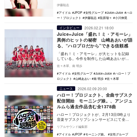
ープのリーダーである段原瑠々へのイン…
伊藤聡志
アイドル
JPOP
女性グループ
Juice=Juice
ハロ
ー！プロジェクト
伊藤聡志
段原瑠々
小川伸晃
2026.02.21 18:00
インタビュー
Juice=Juice「盛れ！ミ・アモーレ」
異例のヒットの秘密 山崎あおいが語
る、“ハロプロだから”できる信頼感
「盛れ！ミ・アモーレ」が大ヒットを記録
している。今作を制作した山崎あおいが寄
せる彼女たちへの信頼、そしてサブスク解
佐々木翠、南 明歩
禁という転換期…
アイドル
女性グループ
Juice=Juice
ハロー！プ
ロジェクト
山崎あおい
南 明歩
佐々木翠
2026.02.09 20:00
ニュース
ハロー！プロジェクト、全曲サブスク
配信開始 モーニング娘。、アンジュ
ルムら過去作品含む全1378曲
ハロー！プロジェクトが、2月13日0時より
音楽サブスクリプションサービスにて全楽
曲配信開始および世界同時配信スタートす
リアルサウンド編集部
る。 …
アイドル
JPOP
モーニング娘。
女性グループ