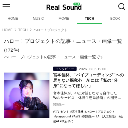
HOME
MUSIC
MOVIE
TECH
BOOK
HOME
TECH
ハロー！プロジェクト
ハロー！プロジェクトの記事・ニュース・画像一覧
(172件)
ハロー！プロジェクトの記事・ニュース・画像一覧です
2026.08.06 12:00
インタビュー
宮本佳林、“バイブコーディング”への
尽きない探究心 AIには「私の“分
身”になってほしい」
宮本佳林が、AIと対話しながら自作した
Webサービス「休日生態系診断」の開発秘
話を明かす。ChatGPTとの雑談から始まっ
間瀬佑一
た探究…
プレゼント
宮本佳林
ハロー！プロジェクト
playground
AWS
間瀬佑一
AI（人工知能）
生
成AI
武石早代