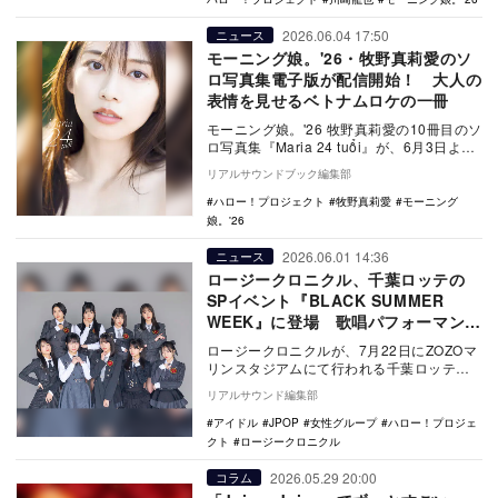
2026.06.04 17:50
ニュース
モーニング娘。'26・牧野真莉愛のソ
ロ写真集電子版が配信開始！ 大人の
表情を見せるベトナムロケの一冊
モーニング娘。'26 牧野真莉愛の10冊目のソ
ロ写真集『Maria 24 tuổi』が、6月3日より
電子書籍で配信開始。既刊7作…
リアルサウンドブック編集部
ハロー！プロジェクト
牧野真莉愛
モーニング
娘。'26
2026.06.01 14:36
ニュース
ロージークロニクル、千葉ロッテの
SPイベント『BLACK SUMMER
WEEK』に登場 歌唱パフォーマンス
も
ロージークロニクルが、7月22日にZOZOマ
リンスタジアムにて行われる千葉ロッテマ
リーンズと東北楽天ゴールデンイーグルス
リアルサウンド編集部
の試合に…
アイドル
JPOP
女性グループ
ハロー！プロジェ
クト
ロージークロニクル
2026.05.29 20:00
コラム