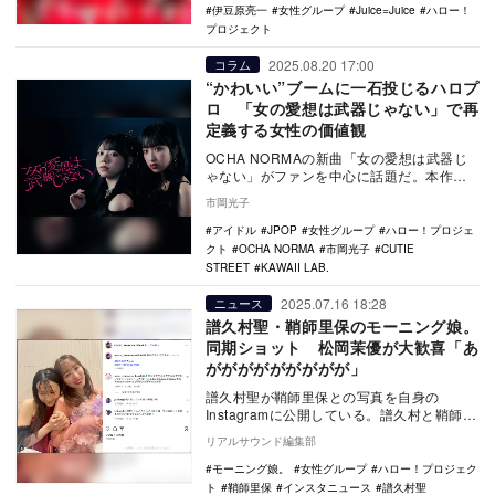
伊豆原亮一
女性グループ
Juice=Juice
ハロー！
プロジェクト
2025.08.20 17:00
コラム
“かわいい”ブームに一石投じるハロプ
ロ 「女の愛想は武器じゃない」で再
定義する女性の価値観
OCHA NORMAの新曲「女の愛想は武器じ
ゃない」がファンを中心に話題だ。本作を
起点として、ハロプロによる女性像の再定
市岡光子
義につい…
アイドル
JPOP
女性グループ
ハロー！プロジェ
クト
OCHA NORMA
市岡光子
CUTIE
STREET
KAWAII LAB.
2025.07.16 18:28
ニュース
譜久村聖・鞘師里保のモーニング娘。
同期ショット 松岡茉優が大歓喜「あ
ががががががががが」
譜久村聖が鞘師里保との写真を自身の
Instagramに公開している。譜久村と鞘師
は、モーニング娘。の9期メンバーとして
リアルサウンド編集部
2011年…
モーニング娘。
女性グループ
ハロー！プロジェク
ト
鞘師里保
インスタニュース
譜久村聖