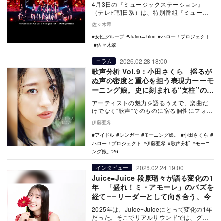
4月3日の『ミュージックステーション』
（テレビ朝日系）は、特別番組『ミュージ
ックステーション DREAM LIVE 春の3時間
佐々木翠
3…
女性グループ
Juice=Juice
ハロー！プロジェクト
佐々木翠
2026.02.28 18:00
コラム
歌声分析 Vol.9：小田さくら 揺るが
ぬ声の密度と重心を担う表現力ーーモ
ーニング娘。史に刻まれる“支柱”の進
化
アーティストの魅力を語るうえで、楽曲だ
けでなく“歌声”そのものに宿る個性にフォー
カスする連載「歌声分析」。連載第9回目と
伊藤亜希
なる今回…
アイドル
シンガー
モーニング娘。
小田さくら
ハロー！プロジェクト
伊藤亜希
歌声分析
モーニ
ング娘。'26
2026.02.24 19:00
インタビュー
Juice=Juice 段原瑠々が語る変化の1
年 「盛れ！ミ・アモーレ」のバズを
経て――リーダーとして向き合う、今
2025年は、Juice=Juiceにとって変化の1年
だった。そこでリアルサウンドでは、グル