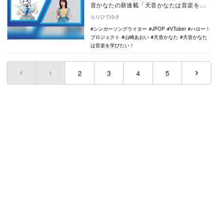
音かなたの新連載「天音かなたは音楽を学
びたい！」第二回のゲストは、シンガーソ
もりひでゆき
ングラ…
シンガーソングライター
JPOP
VTuber
ハロー！
プロジェクト
山崎あおい
天音かなた
天音かなた
は音楽を学びたい！
1
(current)
2
3
4
5