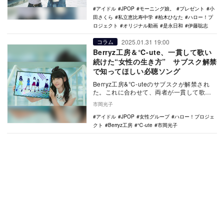
アイドル
JPOP
モーニング娘。
プレゼント
小
田さくら
私立恵比寿中学
柏木ひなた
ハロー！プ
ロジェクト
オリジナル動画
是永日和
伊藤聡志
2025.01.31 19:00
コラム
Berryz工房＆℃-ute、一貫して歌い
続けた“女性の生き方” サブスク解禁
で知ってほしい必聴ソング
Berryz工房&℃-uteのサブスクが解禁され
た。これに合わせて、両者が一貫して歌い
続けた“女性の生き方”ソングを紹介する。
市岡光子
アイドル
JPOP
女性グループ
ハロー！プロジェ
クト
Berryz工房
℃-ute
市岡光子