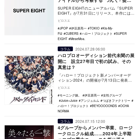
アイドルから考察する“つんく♂提供
曲”の面白さ
SUPER EIGHTのニューアルバム『SUPER
EIGHT』が7月31日にリリース。本作には多
数のミュージシャンが楽曲提供し…
ピロスエ
JPOP
伊豆原亮一
TOKIO
Kis-My-
Ft2
CUBERS
ハロー！プロジェクト
SUPER
EIGHT
MeseMoa.
2024.07.28 06:00
コラム
ハロプロオーディション前代未聞の展
開に 設立27年目で初の試み、その
真意は？
「ハロー！プロジェクト新メンバーオーデ
ィション2024」の開催が7月13日に発表さ
れた。BEYOOOOONDS以外のグループを
ピロスエ
対…
モーニング娘。
伊豆原亮一
女性グループ
Juice=Juice
アンジュルム
つばきファクトリー
ハロー！プロジェクト
BEYOOOOONDS
OCHA
NORMA
2024.07.15 12:00
コラム
4グループからメンバー卒業、ロージ
ークロニクル結成……2024年上半期