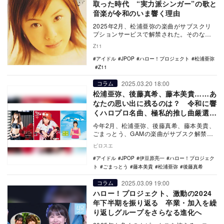
取った時代 “実力派シンガー”の歌と
音楽が令和のいま響く理由
2025年2月、松浦亜弥の楽曲がサブスクリ
プションサービスで解禁された。そのなか
でも“名盤”と名高い1stアルバム『ファース
Z11
トK…
アイドル
JPOP
ハロー！プロジェクト
松浦亜弥
Z11
2025.03.20 18:00
コラム
松浦亜弥、後藤真希、藤本美貴……あ
なたの思い出に残るのは？ 令和に響
くハロプロ名曲、極私的推し曲厳選紹
介
今年2月、松浦亜弥、後藤真希、藤本美貴、
ごまっとう、GAMの楽曲がサブスク解禁と
なった。今回のサブスク解禁によってシン
ピロスエ
グルのカッ…
アイドル
JPOP
伊豆原亮一
ハロー！プロジェク
ト
ごまっとう
藤本美貴
松浦亜弥
後藤真希
2025.03.09 19:00
コラム
ハロー！プロジェクト、激動の2024
年下半期を振り返る 卒業・加入を繰
り返しグループをさらなる進化へ