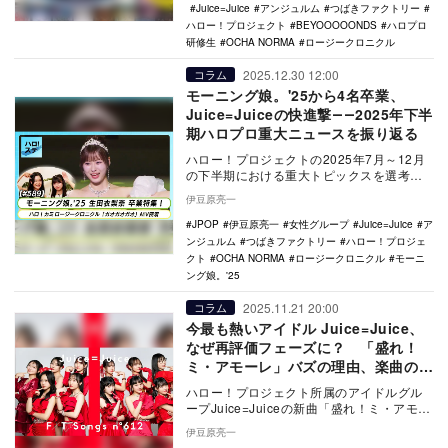
Juice=Juice
アンジュルム
つばきファクトリー
ハロー！プロジェクト
BEYOOOOONDS
ハロプロ
研修生
OCHA NORMA
ロージークロニクル
2025.12.30 12:00
コラム
モーニング娘。'25から4名卒業、
Juice=Juiceの快進撃――2025年下半
期ハロプロ重大ニュースを振り返る
ハロー！プロジェクトの2025年7月～12月
の下半期における重大トピックスを選考
し、この半年間に何があったのかを振り返
伊豆原亮一
る。
JPOP
伊豆原亮一
女性グループ
Juice=Juice
ア
ンジュルム
つばきファクトリー
ハロー！プロジェ
クト
OCHA NORMA
ロージークロニクル
モーニ
ング娘。'25
2025.11.21 20:00
コラム
今最も熱いアイドル Juice=Juice、
なぜ再評価フェーズに？ 「盛れ！
ミ・アモーレ」バズの理由、楽曲の強
さを解説
ハロー！プロジェクト所属のアイドルグル
ープJuice=Juiceの新曲「盛れ！ミ・アモー
レ」が話題を集めている。デビュー12年
伊豆原亮一
目…