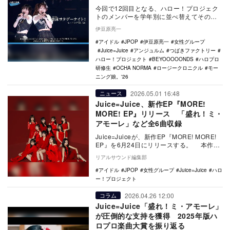
類2026年版
今回で12回目となる、ハロー！プロジェク
トのメンバーを学年別に並べ替えてその分
布を一覧にする「ハロプロメンバー学年別
伊豆原亮一
分類」。今年…
アイドル
JPOP
伊豆原亮一
女性グループ
Juice=Juice
アンジュルム
つばきファクトリー
ハロー！プロジェクト
BEYOOOOONDS
ハロプロ
研修生
OCHA NORMA
ロージークロニクル
モー
ニング娘。'26
2026.05.01 16:48
ニュース
Juice=Juice、新作EP『MORE!
MORE! EP』リリース 「盛れ！ミ・
アモーレ」など全6曲収録
Juice=Juiceが、新作EP『MORE! MORE!
EP』を6月24日にリリースする。 本作に
は「盛れ！ミ・アモーレ…
リアルサウンド編集部
アイドル
JPOP
女性グループ
Juice=Juice
ハロ
ー！プロジェクト
2026.04.26 12:00
コラム
Juice=Juice「盛れ！ミ・アモーレ」
が圧倒的な支持を獲得 2025年版ハ
ロプロ楽曲大賞を振り返る