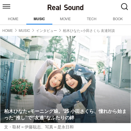
HOME
MUSIC
MOVIE
TECH
BOOK
HOME
MUSIC
インタビュー
柏木ひなた×小田さくら 友達対談
柏木ひなた×モーニング娘。'25 小田さくら、憧れから始ま
った“推し”で“友達”なふたりの絆
文・取材＝伊藤聡志
、
写真＝是永日和