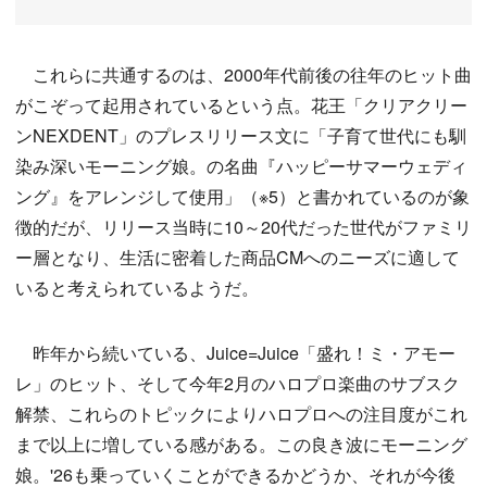
これらに共通するのは、2000年代前後の往年のヒット曲
がこぞって起用されているという点。花王「クリアクリー
ンNEXDENT」のプレスリリース文に「子育て世代にも馴
染み深いモーニング娘。の名曲『ハッピーサマーウェディ
ング』をアレンジして使用」（※5）と書かれているのが象
徴的だが、リリース当時に10～20代だった世代がファミリ
ー層となり、生活に密着した商品CMへのニーズに適して
いると考えられているようだ。
昨年から続いている、Juice=Juice「盛れ！ミ・アモー
レ」のヒット、そして今年2月のハロプロ楽曲のサブスク
解禁、これらのトピックによりハロプロへの注目度がこれ
まで以上に増している感がある。この良き波にモーニング
娘。'26も乗っていくことができるかどうか、それが今後