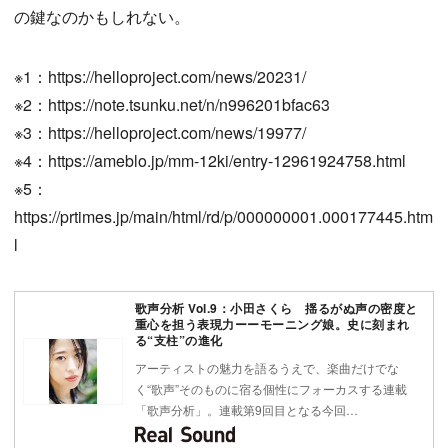
の鍵なのかもしれない。
※1：https://helloproject.com/news/20231/
※2：https://note.tsunku.net/n/n996201bfac63
※3：https://helloproject.com/news/19977/
※4：https://ameblo.jp/mm-12ki/entry-12961924758.html
※5：
https://prtimes.jp/main/html/rd/p/000000001.000177445.htm
l
歌声分析 Vol.9：小田さくら 揺るがぬ声の密度と
重心を担う表現力ーーモーニング娘。史に刻まれ
る“支柱”の進化
アーティストの魅力を語るうえで、楽曲だけでな
く“歌声”そのものに宿る個性にフォーカスする連載
「歌声分析」。連載第9回目となる今回…