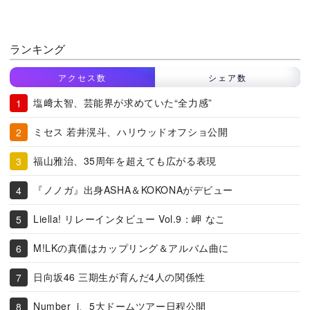
ランキング
アクセス数
シェア数
塩﨑太智、芸能界が求めていた“全力感”
ミセス 若井滉斗、ハリウッドオフショ公開
福山雅治、35周年を超えても広がる表現
『ノノガ』出身ASHA＆KOKONAがデビュー
Liella! リレーインタビュー Vol.9：岬 なこ
M!LKの真価はカップリング＆アルバム曲に
日向坂46 三期生が育んだ4人の関係性
Number_i、5大ドームツアー日程公開