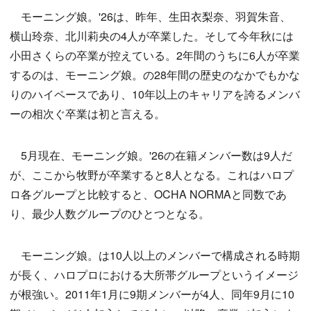
モーニング娘。'26は、昨年、生田衣梨奈、羽賀朱音、
横山玲奈、北川莉央の4人が卒業した。そして今年秋には
小田さくらの卒業が控えている。2年間のうちに6人が卒業
するのは、モーニング娘。の28年間の歴史のなかでもかな
りのハイペースであり、10年以上のキャリアを誇るメンバ
ーの相次ぐ卒業は初と言える。
5月現在、モーニング娘。'26の在籍メンバー数は9人だ
が、ここから牧野が卒業すると8人となる。これはハロプ
ロ各グループと比較すると、OCHA NORMAと同数であ
り、最少人数グループのひとつとなる。
モーニング娘。は10人以上のメンバーで構成される時期
が長く、ハロプロにおける大所帯グループというイメージ
が根強い。2011年1月に9期メンバーが4人、同年9月に10