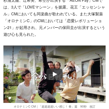
杉浦太陽、辻希美、希空が出演する「AEON Pay」CMで
は、3人で「LOVEマシーン」を披露。花王「エッセンシャ
ル」CMにおいても同楽曲が歌われている。また大塚製薬
「オロナミンC」のCMにおいては「恋愛レボリューショ
ン21」が起用され、元メンバーの保田圭が出演するという
遊び心も見られた。
Play
オロナミンC CM｜「超超超超いい感じ！ 春」篇 90秒 改訂