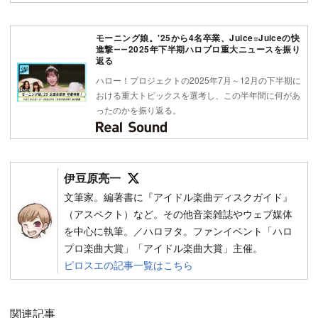
モーニング娘。'25から4名卒業、Juice=Juiceの快
進撃――2025年下半期ハロプロ重大ニュースを振り
返る
ハロー！プロジェクトの2025年7月～12月の下半期に
おける重大トピックスを選考し、この半年間に何があ
ったのかを振り返る。
Follow on SNS
伊豆原亮一
文筆家。編著書に『アイドル楽曲ディスクガイド』
（アスペクト）など。その他音楽雑誌やウェブ媒体
を中心に執筆。／ハロヲタ。ファンイベント「ハロ
プロ楽曲大賞」「アイドル楽曲大賞」主催。
ピロスエの記事一覧はこちら
関連記事