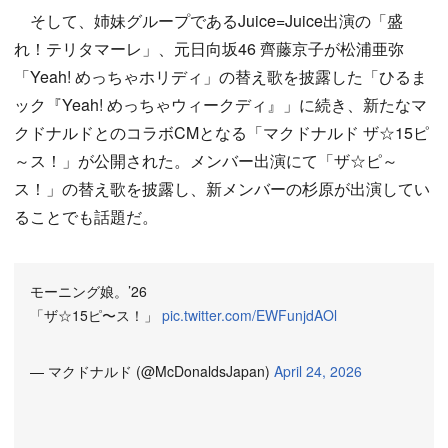
そして、姉妹グループであるJuice=Juice出演の「盛
れ！テリタマーレ」、元日向坂46 齊藤京子が松浦亜弥
「Yeah! めっちゃホリディ」の替え歌を披露した「ひるま
ック『Yeah! めっちゃウィークディ』」に続き、新たなマ
クドナルドとのコラボCMとなる「マクドナルド ザ☆15ピ
～ス！」が公開された。メンバー出演にて「ザ☆ピ～
ス！」の替え歌を披露し、新メンバーの杉原が出演してい
ることでも話題だ。
モーニング娘。’26
「ザ☆15ピ〜ス！」
pic.twitter.com/EWFunjdAOl
— マクドナルド (@McDonaldsJapan)
April 24, 2026