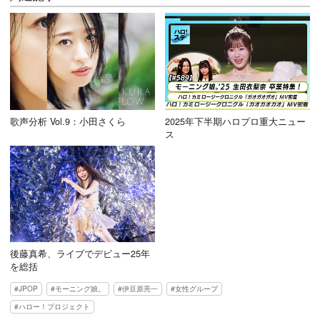
歌声分析 Vol.9：小田さくら
2025年下半期ハロプロ重大ニュー
ス
後藤真希、ライブでデビュー25年
を総括
JPOP
モーニング娘。
伊豆原亮一
女性グループ
ハロー！プロジェクト