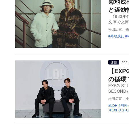
菊地成
と遅効
1980年
文庫で文
松田広宣、篠
菊地成孔
2024
連載
【EXPG
の循環
EXPG ST
SECON
松田広宣、小
LDH
男性
EXPG ST