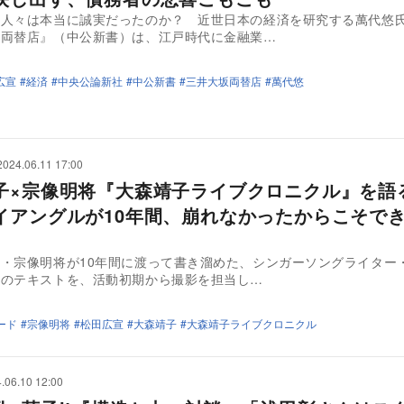
の人々は本当に誠実だったのか？ 近世日本の経済を研究する萬代悠
坂両替店』（中公新書）は、江戸時代に金融業…
広宣
経済
中央公論新社
中公新書
三井大坂両替店
萬代悠
2024.06.11 17:00
子×宗像明将『大森靖子ライブクロニクル』を
イアングルが10年間、崩れなかったからこそで
・宗像明将が10年間に渡って書き溜めた、シンガーソングライター
てのテキストを、活動初期から撮影を担当し…
ード
宗像明将
松田広宣
大森靖子
大森靖子ライブクロニクル
.06.10 12:00