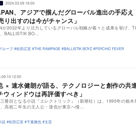
2024.03.09 16:00
ー
JAPAN、アジアで掴んだグローバル進出の手応え 
を売り出すのは今がチャンス」
APANが2022年より注力しているグローバル戦略が着々と成果を挙げ、T
、BALLISTIK BO…
グループ
松田広宣
THE RAMPAGE
BALLISTIK BOYZ
PSYCHIC FEVER
.09.10 12:00
也 × 速水健朗が語る、テクノロジーと創作の共
チウィンドウは再評価すべき」
三冊目となる小説『エレクトリック』（新潮社）は、1995年の栃木
に、高校二年生の主人公・達也が東京へ憧…
小説
松田広宣
千葉雅也
文芸