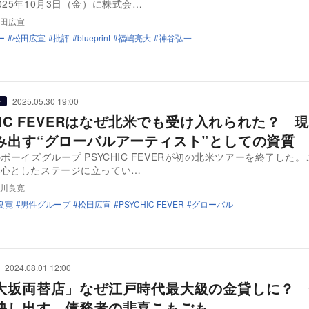
025年10月3日（金）に株式会…
田広宣
ー
松田広宣
批評
blueprint
福嶋亮大
神谷弘一
2025.05.30 19:00
ー
HIC FEVERはなぜ北米でも受け入れられた？ 
み出す“グローバルアーティスト”としての資質
のボーイズグループ PSYCHIC FEVERが初の北米ツアーを終了した
中心としたステージに立ってい…
川良寛
良寛
男性グループ
松田広宣
PSYCHIC FEVER
グローバル
2024.08.01 12:00
大坂両替店」なぜ江戸時代最大級の金貸しに？ 
映し出す、債務者の悲喜こもごも