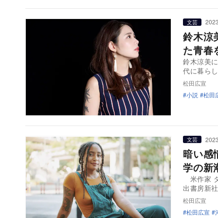
2023
文芸
鈴木涼
た青春
鈴木涼美に
代に暮ら
松田広宣
小説
松田
2023
文芸
暗い感
学の新
米作家 
出書房新
松田広宣
松田広宣