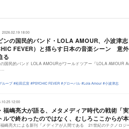
2026.02.19 18:00
ピンの国民的バンド・LOLA AMOUR、小波津志
CHIC FEVER）と揺らす日本の音楽シーン 意
迫る
国民的バンド LOLA AMOURがワールドツアー『LOLA AMOUR Arou
e…
グループ
松田広宣
PSYCHIC FEVER
グローバル
Lola Amour
小波津志
.10.25 12:00
・福嶋亮大が語る、メタメディア時代の戦術「実
トルで終わったのではなく、むしろここからが本
福嶋亮大による新刊『メディアが人間である 21世紀のテクノロジ