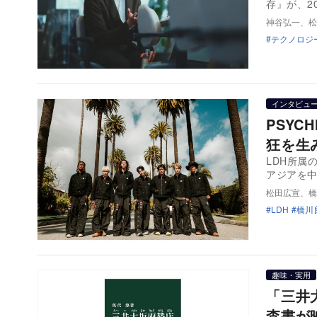
存』が、2
神谷弘一、松
テクノロジ
インタビュ
PSYC
狂を生
LDH所属
アジアを
松田広宣、橋
LDH
橋川
趣味・実用
「三井
査書が