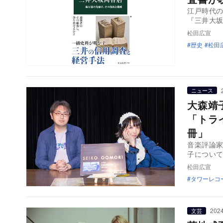
江戸時代
『三井大
松田広宣
歴史
松田
ニュース
大森靖
「トラ
冊」
音楽評論家
子につい
松田広宣
タワーレコ
2024
文芸