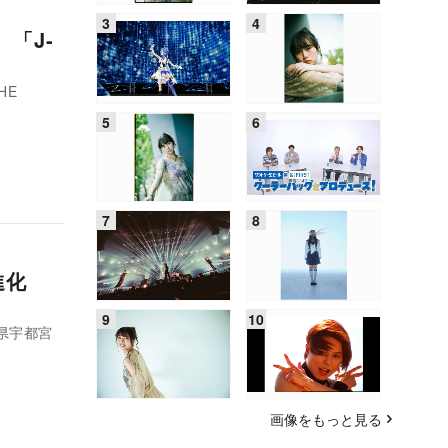
「J-
HE
進化
県宇都宮
画像をもっと見る