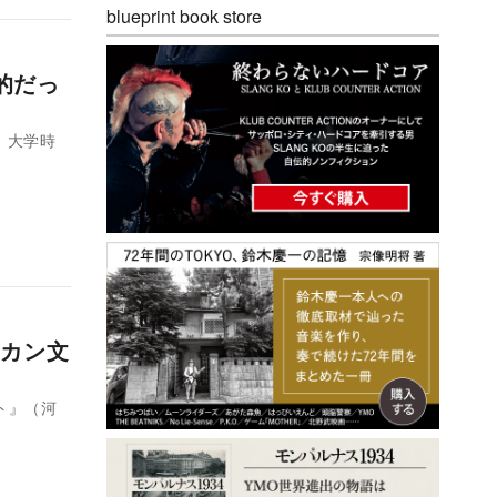
blueprint book store
的だっ
、大学時
カン文
ト』（河