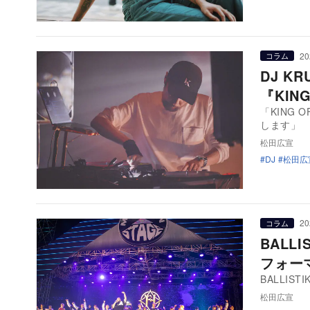
20
コラム
DJ 
『KIN
「KING
します」
松田広宣
DJ
松田広
20
コラム
BALLI
フォー
BALLISTI
松田広宣