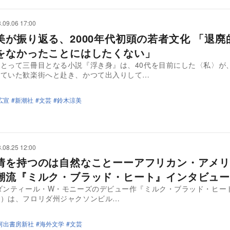
.09.06 17:00
美が振り返る、2000年代初頭の若者文化 「退廃
をなかったことにはしたくない」
とって三冊目となる小説『浮き身』は、40代を目前にした〈私〉が
していた歓楽街へと赴き、かつて出入りして…
広宣
新潮社
文芸
鈴木涼美
.08.25 12:00
情を持つのは自然なことーーアフリカン・アメリ
潮流『ミルク・ブラッド・ヒート』インタビュー
ダンティール・W・モニーズのデビュー作『ミルク・ブラッド・ヒー
社）は、フロリダ州ジャクソンビル…
河出書房新社
海外文学
文芸