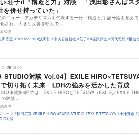
孔×荘子it『構造と力』対談 「浅田彰さんはス
性を併せ持っていた」
代のニュー・アカデミズムを代表する一冊『構造と力 記号論を超え
庫化され、大きな反響を呼んで…
原諄也
松田広宣
Dos Monos
浅田彰
中央公論新社
荘子it
篠原諄也
現代思想
構造
.04.29 12:00
 STUDIO対談 Vol.04】EXILE HIRO×TETSU
”で切り拓く未来 LDHの強みを活かした育成
UDIO連載第4回では、EXILE HIROとTETSUYA（EXILE／EXILE TH
D）の対談…
池直也
グループ
松田広宣
EXILE HIRO
EXPG STUDIO
EXILE TETSUYA
小池直也
UDIO対談