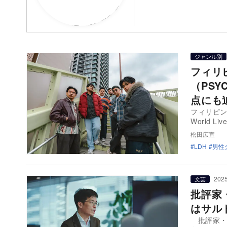
ジャンル別
フィリ
（PSY
点にも
フィリピンの
World Liv
松田広宣
LDH
男性
2025
文芸
批評家
はサル
批評家・