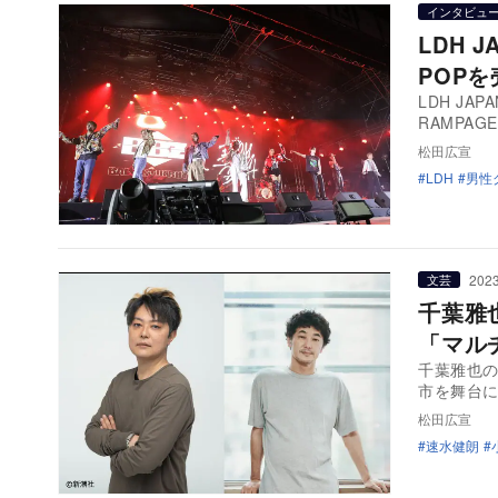
インタビュ
LDH 
POP
LDH J
RAMPAGE
松田広宣
LDH
男性
2023
文芸
千葉雅
「マル
千葉雅也の
市を舞台
松田広宣
速水健朗