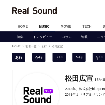
HOME
MUSIC
MOVIE
TECH
特集
インタビュー
コラム
連載
ニュ
HOME
著者一覧
ま行
松田広宣
あ行
か行
さ行
た行
な行
松田広宣
13記
2013年、株式会社blu
2019年よりリアルサウン