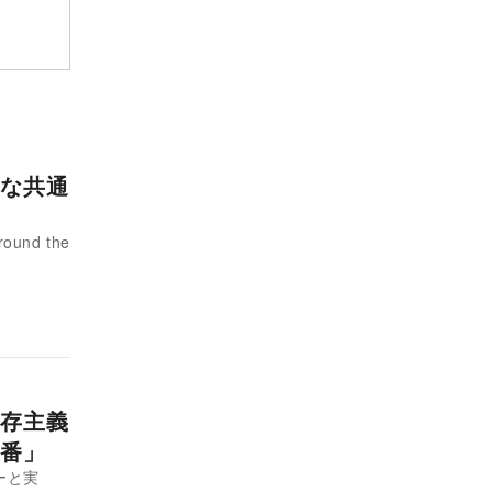
外な共通
nd the
存主義
番」
ーと実