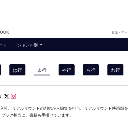
BOOK
音楽・アー
ース
ジャンル別
は行
ま行
や行
ら行
わ行
Follow on SNS
Follow on SNS
事
eprint入社。リアルサウンドの創始から編集を担当。リアルサウンド映画部
ド ブック担当に。書籍も手掛けています。