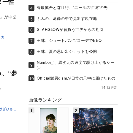
ター性
香取慎吾と森且行、“エールの往復”の先
て』が中公
ふみの、葛藤の中で見出す現在地
STARGLOWが背負う世界からの期待
と力
王林、ショートパンツコーデでBBQ
王林、夏の思い出ショットを公開
Number_i、異次元の速度で駆け上がるシー
ン
YA、“夢
Official髭男dismが日常の只中に届けたもの
14:12更新
E
画像ランキング
はぎひさこ