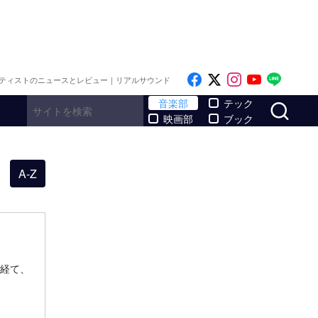
Like on Facebook
Follow on x
Follow on I
Follow o
Follo
ティストのニュースとレビュー｜リアルサウンド
サ
音楽部
テック
映画部
ブック
A-Z
を経て、