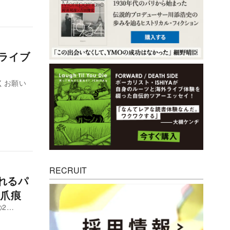
ロライブ
しくお願い
RECRUIT
溢れるパ
爪痕
Eの2…