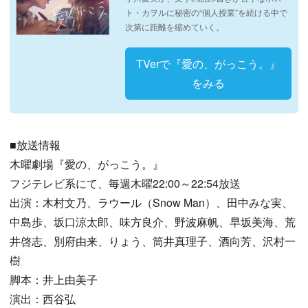
ト・カヲルに秘密の“個人授業”を続ける中で
次第に距離を縮めていく。
TVerで『愛の、がっこう。』
をみる
■放送情報
木曜劇場『愛の、がっこう。』
フジテレビ系にて、毎週木曜22:00～22:54放送
出演：木村文乃、ラウール（Snow Man）、田中みな実、
中島歩、坂口涼太郎、味方良介、野波麻帆、早坂美海、荒
井啓志、別府由来、りょう、筒井真理子、酒向芳、沢村一
樹
脚本：井上由美子
演出：西谷弘