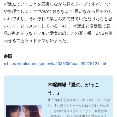
が進んでいくことを応援しながら見るタイプですが、 “い
や無理でしょ！？”“やめておきなよ”と思いながら見るのも
いいですし、それぞれの楽しみ方で見ていただけたらと思
います」とコメントしている（※）。肯定派と否定派で意
見が割れそうなカヲルと愛実の恋。この夏一番、SNSを賑
わせるであろうドラマが始まった。
参照
※
https://realsound.jp/movie/2025/05/post-2027512.html
木曜劇場『愛の、がっこ
う。』
井上由美子が完全オリジナルストーリーで描
く、すれ違うことすらないはずの2人が出会
い、惹かれ合うラブストーリー。高校教師・
小川愛実が、文字の読み書きが苦手なホス