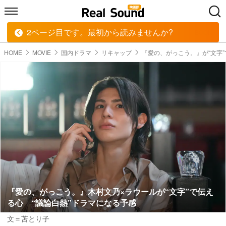
2ページ目です。最初から読みませんか?
HOME
MUSIC
MOVIE
TECH
BOOK
HOME
MOVIE
国内ドラマ
リキャップ
『愛の、がっこう。』が“文字
『愛の、がっこう。』木村文乃×ラウールが“文字”で伝え
る心 “議論白熱”ドラマになる予感
文＝苫とり子