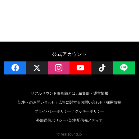
公式アカウント
facebook
x
instagram
YouTube
Follow on 
LI
リアルサウンド映画部とは
編集部・運営情報
記事へのお問い合わせ
広告に関するお問い合わせ
採用情報
プライバシーポリシー
クッキーポリシー
外部送信ポリシー
記事配信先メディア
© realsound.jp