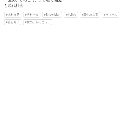
と現代社会
木村文乃
沢村一樹
Snow Man
中島歩
田中みな実
ラウール
苫とり子
愛の、がっこう。