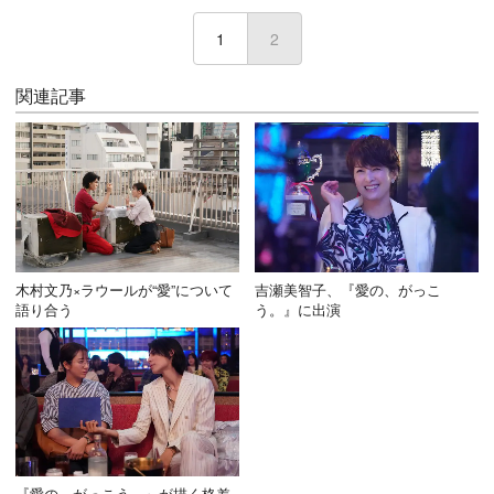
1
2
(current)
関連記事
木村文乃×ラウールが“愛”について
吉瀬美智子、『愛の、がっこ
語り合う
う。』に出演
『愛の、がっこう。』が描く格差