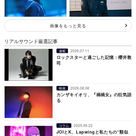
画像をもっと見る
リアルサウンド厳選記事
2026.07.11
連載
ロックスターと過ごした記憶：櫻井敦
司
2026.08.08
映画
カンザキイオリ、『禍禍女』の狂気語
る
2025.06.22
コラム
JOIとK、Lapwingと私たちの“類似