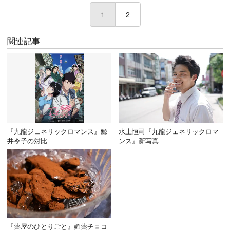
1
(current)
2
関連記事
『九龍ジェネリックロマンス』鯨
水上恒司『九龍ジェネリックロマ
井令子の対比
ンス』新写真
『薬屋のひとりごと』媚薬チョコ