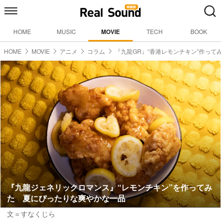
HOME
MUSIC
MOVIE
TECH
BOOK
HOME
MOVIE
アニメ
コラム
『九龍GR』“香港レモンチキン”作って
『九龍ジェネリックロマンス』“レモンチキン”を作ってみ
た 夏にぴったりな爽やかな一品
文＝すなくじら