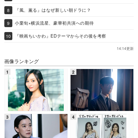
『風、薫る』はなぜ新しい朝ドラに？
小栗旬×横浜流星、豪華初共演への期待
『映画ちいかわ』EDテーマからその後を考察
14:14更新
画像ランキング