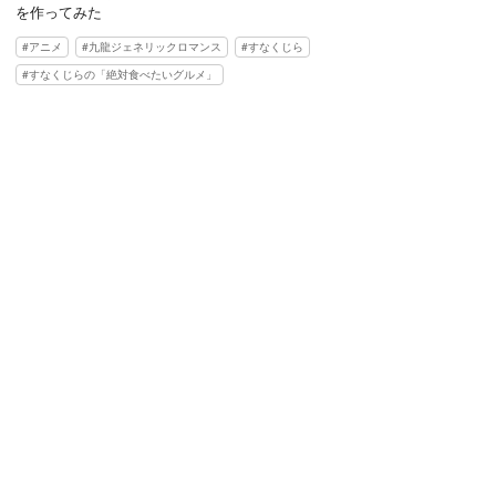
を作ってみた
アニメ
九龍ジェネリックロマンス
すなくじら
すなくじらの「絶対食べたいグルメ」