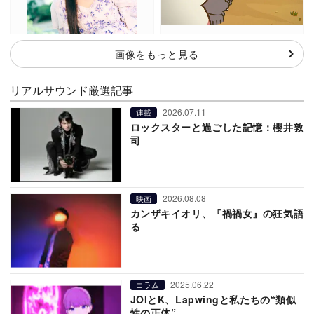
画像をもっと見る
リアルサウンド厳選記事
2026.07.11
連載
ロックスターと過ごした記憶：櫻井敦
司
2026.08.08
映画
カンザキイオリ、『禍禍女』の狂気語
る
2025.06.22
コラム
JOIとK、Lapwingと私たちの“類似
性の正体”