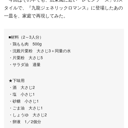
タイルで、『九龍ジェネリックロマンス』に登場したあの
一皿を、家庭で再現してみた。
■材料（2～3人分）
・鶏もも肉 500g
・沈殿片栗粉 大さじ3＋同量の水
・片栗粉 大さじ5
・サラダ油 適量
★下味用
・酒 大さじ2
・塩 小さじ1
・砂糖 小さじ1
・ごま油 大さじ1
・しょうゆ 大さじ2
・卵液 1／2個分