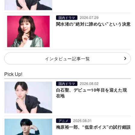
2026.07.29
国内ドラマ
関水渚の“絶対に諦めない”という決意
インタビュー記事一覧
Pick Up!
2026.08.02
国内ドラマ
白石聖、デビュー10年目を迎えた現
在地
2026.08.01
アニメ
梅原裕一郎、“低音ボイス”の試行錯誤