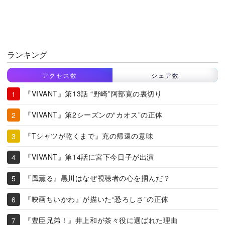
ランキング
アクセス数
シェア数
『VIVANT』第13話 “野崎”阿部寛の裏切り
『VIVANT』第2シーズンの“カオス”の正体
『Tシャツが乾くまで』充の帰還の意味
『VIVANT』第14話に宮下今日子が出演
『風薫る』黒川はなぜ視聴者の心を掴んだ？
『映画ちいかわ』が描いた“恐ろしさ”の正体
『豊臣兄弟！』井上和が茶々役に選ばれた理由