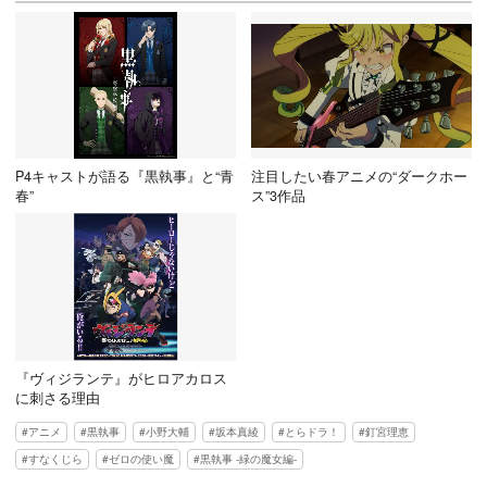
P4キャストが語る『黒執事』と“青
注目したい春アニメの“ダークホー
春”
ス”3作品
『ヴィジランテ』がヒロアカロス
に刺さる理由
アニメ
黒執事
小野大輔
坂本真綾
とらドラ！
釘宮理恵
すなくじら
ゼロの使い魔
黒執事 -緑の魔女編-