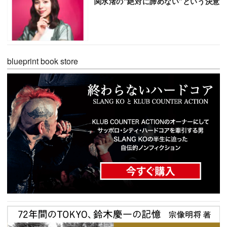
関水渚の“絶対に諦めない”という決意
blueprint book store