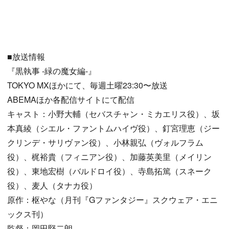
■放送情報
『黒執事 -緑の魔女編-』
TOKYO MXほかにて、毎週土曜23:30〜放送
ABEMAほか各配信サイトにて配信
キャスト：小野大輔（セバスチャン・ミカエリス役）、坂
本真綾（シエル・ファントムハイヴ役）、釘宮理恵（ジー
クリンデ・サリヴァン役）、小林親弘（ヴォルフラム
役）、梶裕貴（フィニアン役）、加藤英美里（メイリン
役）、東地宏樹（バルドロイ役）、寺島拓篤（スネーク
役）、麦人（タナカ役）
原作：枢やな（月刊『Gファンタジー』スクウェア・エニ
ックス刊）
監督：岡田堅二朗