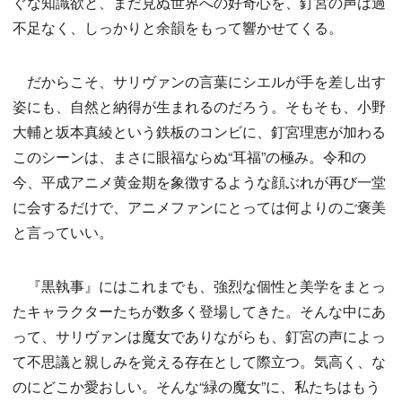
ぐな知識欲と、まだ見ぬ世界への好奇心を、釘宮の声は過
不足なく、しっかりと余韻をもって響かせてくる。
だからこそ、サリヴァンの言葉にシエルが手を差し出す
姿にも、自然と納得が生まれるのだろう。そもそも、小野
大輔と坂本真綾という鉄板のコンビに、釘宮理恵が加わる
このシーンは、まさに眼福ならぬ“耳福”の極み。令和の
今、平成アニメ黄金期を象徴するような顔ぶれが再び一堂
に会するだけで、アニメファンにとっては何よりのご褒美
と言っていい。
『黒執事』にはこれまでも、強烈な個性と美学をまとっ
たキャラクターたちが数多く登場してきた。そんな中にあ
って、サリヴァンは魔女でありながらも、釘宮の声によっ
て不思議と親しみを覚える存在として際立つ。気高く、な
のにどこか愛おしい。そんな“緑の魔女”に、私たちはもう