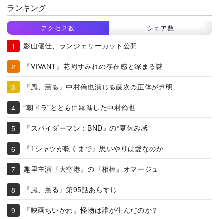
ランキング
アクセス数
シェア数
影山優佳、ランジェリーカット公開
『VIVANT』花岡すみれの存在感と深まる謎
『風、薫る』中村倫也演じる藤次の正体が判明
“朝ドラ”とともに躍進した中村倫也
『スパイダーマン：BND』の“夏休み感”
『Tシャツが乾くまで』思いやりは愛なのか
趣里主演『大空港』の『相棒』オマージュ
『風、薫る』第95話あらすじ
『映画ちいかわ』怪物は誰が生んだのか？