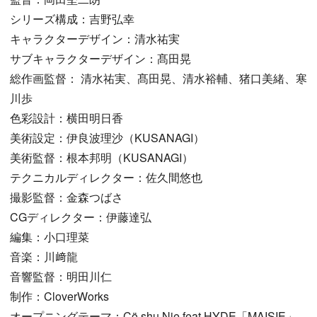
シリーズ構成：吉野弘幸
キャラクターデザイン：清水祐実
サブキャラクターデザイン：髙田晃
総作画監督： 清水祐実、髙田晃、清水裕輔、猪口美緒、寒
川歩
色彩設計：横田明日香
美術設定：伊良波理沙（KUSANAGI）
美術監督：根本邦明（KUSANAGI）
テクニカルディレクター：佐久間悠也
撮影監督：金森つばさ
CGディレクター：伊藤達弘
編集：小口理菜
音楽：川﨑龍
音響監督：明田川仁
制作：CloverWorks
オープニングテーマ：Cö shu Nie feat.HYDE「MAISIE」