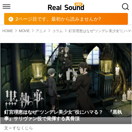
2ページ目です。最初から読みませんか?
HOME
MUSIC
MOVIE
TECH
BOOK
HOME
MOVIE
アニメ
コラム
釘宮理恵はなぜ“ツンデレ美少女”にハマ
釘宮理恵はなぜ“ツンデレ美少女”役にハマる？ 『黒執
事』サリヴァン役で発揮する真骨頂
文＝すなくじら