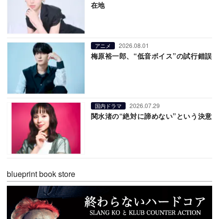
在地
2026.08.01
アニメ
梅原裕一郎、“低音ボイス”の試行錯誤
2026.07.29
国内ドラマ
関水渚の“絶対に諦めない”という決意
blueprint book store