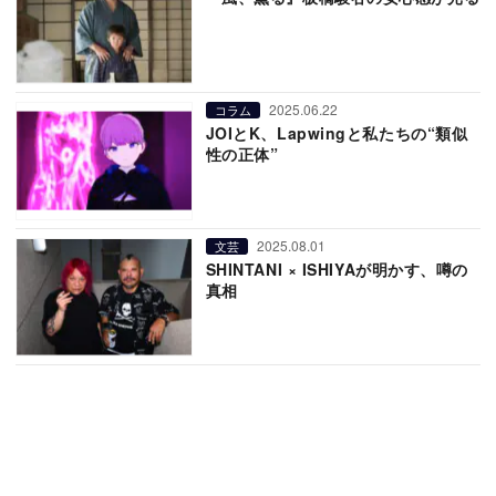
2025.06.22
コラム
JOIとK、Lapwingと私たちの“類似
性の正体”
2025.08.01
文芸
SHINTANI × ISHIYAが明かす、噂の
真相