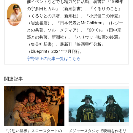
催イベントなどでも精力的に活動。著書に『1998年
の宇多田ヒカル』（新潮新書）、『くるりのこと』
（くるりとの共著、新潮社）、『小沢健二の帰還』
（岩波書店）、『日本代表とMr.Children』（レジー
との共著、ソル・メディア）、『2010s』（田中宗一
郎との共著、新潮社）、『ハリウッド映画の終焉』
（集英社新書）。最新刊『映画興行分析』
（blueprint）2024年7月刊行。
宇野維正の記事一覧はこちら
関連記事
『片思い世界』スロースタートの
メジャースタジオで映画を作るリ