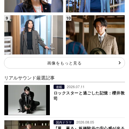
画像をもっと見る
リアルサウンド厳選記事
2026.07.11
連載
ロックスターと過ごした記憶：櫻井敦
司
2026.08.05
国内ドラマ
『風、薫る』板橋駿谷の安心感が光る