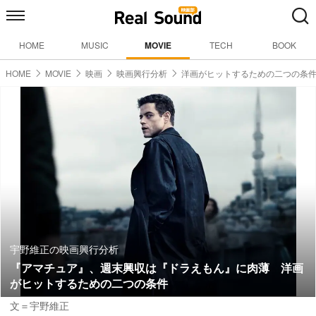
HOME
MUSIC
MOVIE
TECH
BOOK
HOME
MOVIE
映画
映画興行分析
洋画がヒットするための二つの条
宇野維正の映画興行分析
『アマチュア』、週末興収は『ドラえもん』に肉薄 洋画
がヒットするための二つの条件
文＝宇野維正