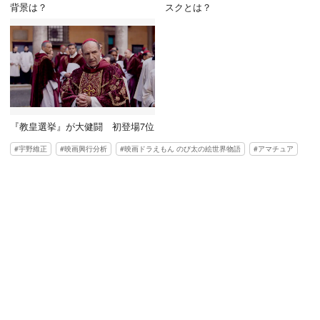
背景は？
スクとは？
『教皇選挙』が大健闘 初登場7位
宇野維正
映画興行分析
映画ドラえもん のび太の絵世界物語
アマチュア