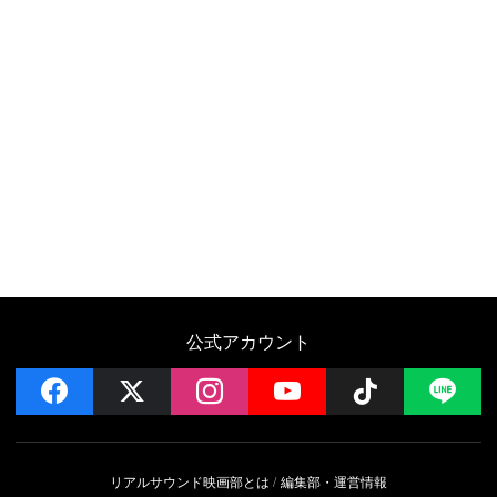
公式アカウント
facebook
x
instagram
YouTube
Follow on 
LI
リアルサウンド映画部とは
編集部・運営情報