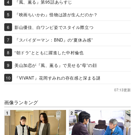
『風、薫る』第95話あらすじ
『映画ちいかわ』怪物は誰が生んだのか？
影山優佳、白ワンピ姿でスタイル際立つ
『スパイダーマン：BND』の“夏休み感”
“朝ドラ”とともに躍進した中村倫也
美山加恋が『風、薫る』で見せる“母”の顔
『VIVANT』花岡すみれの存在感と深まる謎
07:13更新
画像ランキング