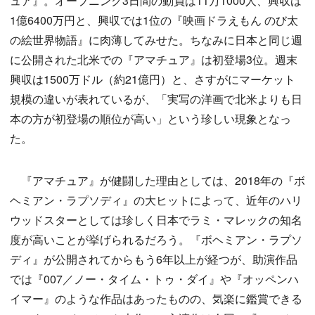
ュア』。オープニング3日間の動員は11万1000人、興収は
1億6400万円と、興収では1位の『映画ドラえもん のび太
の絵世界物語』に肉薄してみせた。ちなみに日本と同じ週
に公開された北米での『アマチュア』は初登場3位。週末
興収は1500万ドル（約21億円）と、さすがにマーケット
規模の違いが表れているが、「実写の洋画で北米よりも日
本の方が初登場の順位が高い」という珍しい現象となっ
た。
『アマチュア』が健闘した理由としては、2018年の『ボ
ヘミアン・ラプソディ』の大ヒットによって、近年のハリ
ウッドスターとしては珍しく日本でラミ・マレックの知名
度が高いことが挙げられるだろう。『ボヘミアン・ラプソ
ディ』が公開されてからもう6年以上が経つが、助演作品
では『007／ノー・タイム・トゥ・ダイ』や『オッペンハ
イマー』のような作品はあったものの、気楽に鑑賞できる