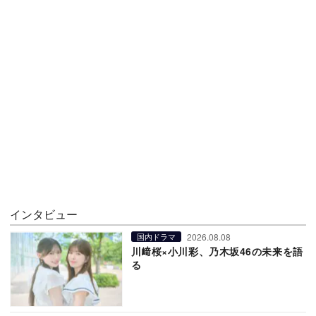
インタビュー
2026.08.08
国内ドラマ
川﨑桜×小川彩、乃木坂46の未来を語
る