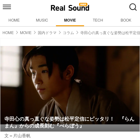
HOME
MUSIC
MOVIE
TECH
BOOK
HOME
MOVIE
国内ドラマ
コラム
寺田心の真っ直ぐな姿勢は松平定
寺田心の真っ直ぐな姿勢は松平定信にピッタリ！ 『らん
まん』からの成長刻む『べらぼう』
文＝片山香帆