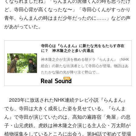
くなられましたね」「らんまんの虎徹くんの時も思ったけ
ど、寺田心背が高くなったな〜」「寺田心くんがすっかり
青年。らんまんの時はまだ少年だったのに……」などの声
があがっていた。
寺田心は『らんまん』に新たな光をもたらす存在
に？ 神木隆之介と多い共通点
神木隆之介が主演を務める朝ドラ『らんまん』（NHK
総合）の新たな出演者として寺田心が登場。物語はあ
たたかな陽の光が降り注ぐ野山で…
2023年に放送されたNHK連続テレビ小説『らんまん』
でも、寺田は大きく成長した姿を見せている。『らんま
ん』で寺田が演じていたのは、高知の遍路宿「角屋」の息
子・山元虎鉄。虎鉄は神木隆之介演じる主人公・万太郎が
植物採集をしているところに出会う。第94話で初めて登場