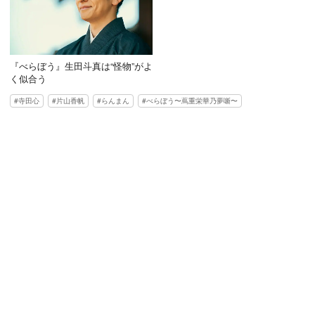
『べらぼう』生田斗真は“怪物”がよ
く似合う
寺田心
片山香帆
らんまん
べらぼう〜蔦重栄華乃夢噺〜