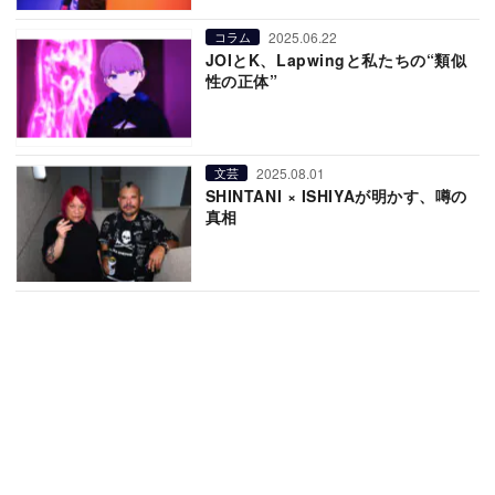
2025.06.22
コラム
JOIとK、Lapwingと私たちの“類似
性の正体”
2025.08.01
文芸
SHINTANI × ISHIYAが明かす、噂の
真相