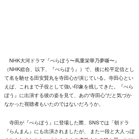
NHK大河ドラマ『べらぼう〜蔦重栄華乃夢噺〜』
（NHK総合、以下、『べらぼう』）で、後に松平定信とし
て名を馳せる田安賢丸を寺田心が演じている。寺田心とい
えば、これまで子役として強い印象を残してきた。『べら
ぼう』に出演する彼の姿を見て、あの“寺田心”だと気づか
なかった視聴者もいたのではないだろうか。
寺田が『べらぼう』に登場した際、SNSでは「朝ドラ
『らんまん』にも出演されましたが、 また一段と大人っぽ