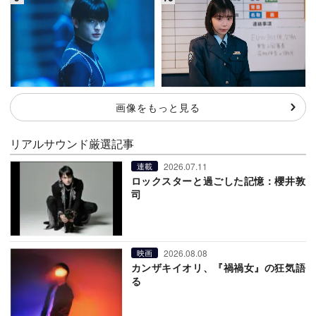
画像をもっと見る
リアルサウンド厳選記事
2026.07.11
連載
ロックスターと過ごした記憶：櫻井敦
司
2026.08.08
映画
カンザキイオリ、『禍禍女』の狂気語
る