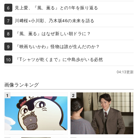
見上愛、『風、薫る』との1年を振り返る
川﨑桜×小川彩、乃木坂46の未来を語る
『風、薫る』はなぜ新しい朝ドラに？
『映画ちいかわ』怪物は誰が生んだのか？
『Tシャツが乾くまで』に中島歩がいる必然
04:13更新
画像ランキング