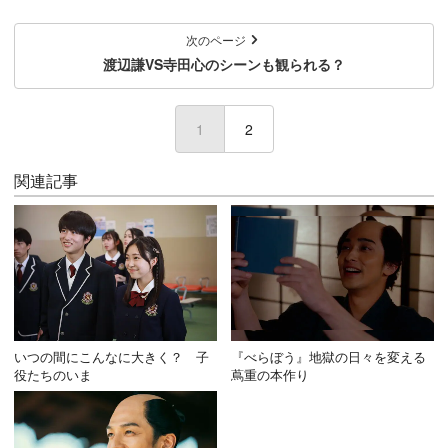
次のページ
渡辺謙VS寺田心のシーンも観られる？
1
(current)
2
関連記事
いつの間にこんなに大きく？ 子
『べらぼう』地獄の日々を変える
役たちのいま
蔦重の本作り