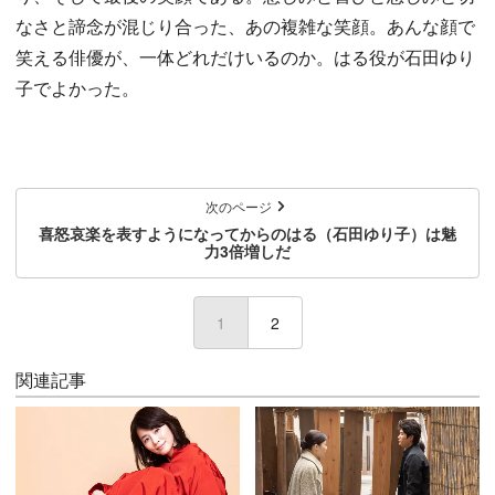
なさと諦念が混じり合った、あの複雑な笑顔。あんな顔で
笑える俳優が、一体どれだけいるのか。はる役が石田ゆり
子でよかった。
次のページ
喜怒哀楽を表すようになってからのはる（石田ゆり子）は魅
力3倍増しだ
1
(current)
2
関連記事