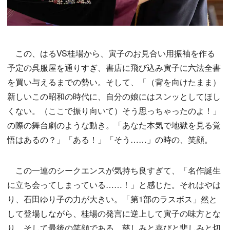
この、はるVS桂場から、寅子のお見合い用振袖を作る
予定の呉服屋を通りすぎ、書店に飛び込み寅子に六法全書
を買い与えるまでの勢い。そして、「（背を向けたまま）
新しいこの昭和の時代に、自分の娘にはスンッとしてほし
くない。（ここで振り向いて）そう思っちゃったのよ！」
の際の舞台劇のような動き。「あなた本気で地獄を見る覚
悟はあるの？」「ある！」「そう……」の時の、笑顔。
この一連のシークエンスが気持ち良すぎて、「名作誕生
に立ち会ってしまっている……！」と感じた。それはやは
り、石田ゆり子の力が大きい。「第1部のラスボス」然と
して登場しながら、桂場の発言に逆上して寅子の味方とな
り、そして最後の笑顔である。慈しみと喜びと悲しみと切