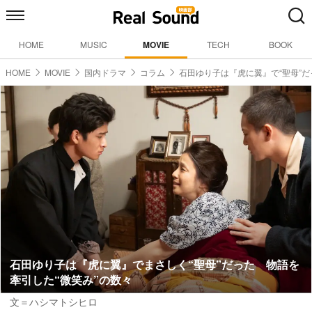
HOME
MUSIC
MOVIE
TECH
BOOK
HOME
MOVIE
国内ドラマ
コラム
石田ゆり子は『虎に翼』で“聖母”だ
石田ゆり子は『虎に翼』でまさしく“聖母”だった 物語を
牽引した“微笑み”の数々
文＝ハシマトシヒロ