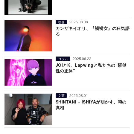
2026.08.08
映画
カンザキイオリ、『禍禍女』の狂気語
る
2025.06.22
コラム
JOIとK、Lapwingと私たちの“類似
性の正体”
2025.08.01
文芸
SHINTANI × ISHIYAが明かす、噂の
真相