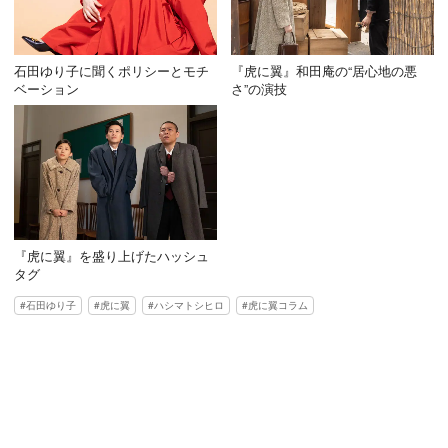
石田ゆり子に聞くポリシーとモチ
『虎に翼』和田庵の“居心地の悪
ベーション
さ”の演技
『虎に翼』を盛り上げたハッシュ
タグ
石田ゆり子
虎に翼
ハシマトシヒロ
虎に翼コラム