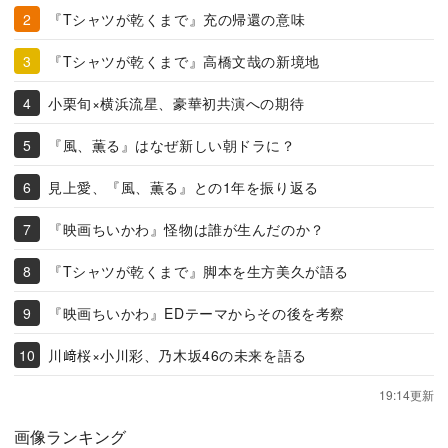
『Tシャツが乾くまで』充の帰還の意味
『Tシャツが乾くまで』高橋文哉の新境地
小栗旬×横浜流星、豪華初共演への期待
『風、薫る』はなぜ新しい朝ドラに？
見上愛、『風、薫る』との1年を振り返る
『映画ちいかわ』怪物は誰が生んだのか？
『Tシャツが乾くまで』脚本を生方美久が語る
『映画ちいかわ』EDテーマからその後を考察
川﨑桜×小川彩、乃木坂46の未来を語る
19:14更新
画像ランキング