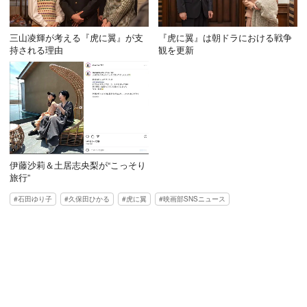
三山凌輝が考える『虎に翼』が支
『虎に翼』は朝ドラにおける戦争
持される理由
観を更新
伊藤沙莉＆土居志央梨が“こっそり
旅行”
石田ゆり子
久保田ひかる
虎に翼
映画部SNSニュース