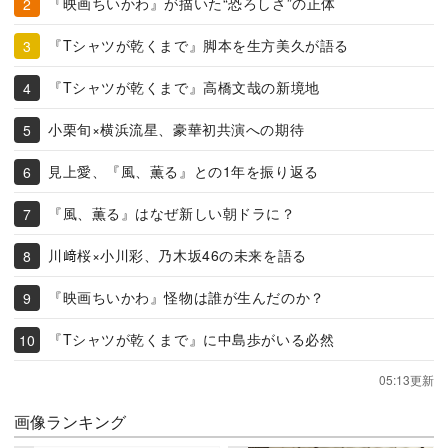
『映画ちいかわ』が描いた“恐ろしさ”の正体
『Tシャツが乾くまで』脚本を生方美久が語る
『Tシャツが乾くまで』高橋文哉の新境地
小栗旬×横浜流星、豪華初共演への期待
見上愛、『風、薫る』との1年を振り返る
『風、薫る』はなぜ新しい朝ドラに？
川﨑桜×小川彩、乃木坂46の未来を語る
『映画ちいかわ』怪物は誰が生んだのか？
『Tシャツが乾くまで』に中島歩がいる必然
05:13更新
画像ランキング