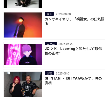
2026.08.08
映画
カンザキイオリ、『禍禍女』の狂気語
る
2025.06.22
コラム
JOIとK、Lapwingと私たちの“類似
性の正体”
2025.08.01
文芸
SHINTANI × ISHIYAが明かす、噂の
真相