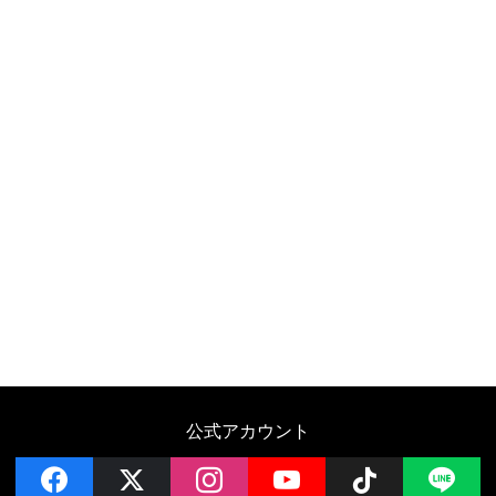
公式アカウント
facebook
x
instagram
YouTube
Follow on 
LI