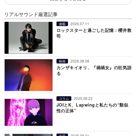
リアルサウンド厳選記事
2026.07.11
連載
ロックスターと過ごした記憶：櫻井敦
司
2026.08.08
映画
カンザキイオリ、『禍禍女』の狂気語
る
2025.06.22
コラム
JOIとK、Lapwingと私たちの“類似
性の正体”
2025.08.01
文芸