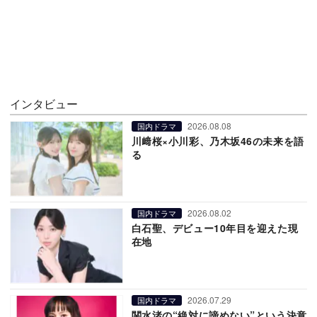
インタビュー
2026.08.08
国内ドラマ
川﨑桜×小川彩、乃木坂46の未来を語
る
2026.08.02
国内ドラマ
白石聖、デビュー10年目を迎えた現
在地
2026.07.29
国内ドラマ
関水渚の“絶対に諦めない”という決意