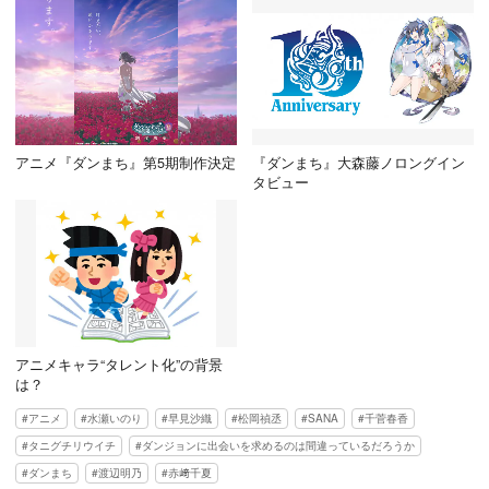
アニメ『ダンまち』第5期制作決定
『ダンまち』大森藤ノロングイン
タビュー
アニメキャラ“タレント化”の背景
は？
アニメ
水瀬いのり
早見沙織
松岡禎丞
SANA
千菅春香
タニグチリウイチ
ダンジョンに出会いを求めるのは間違っているだろうか
ダンまち
渡辺明乃
赤﨑千夏