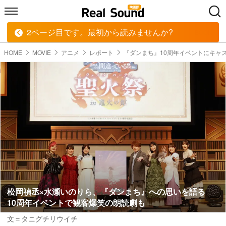
2ページ目です。最初から読みませんか?
HOME
MUSIC
MOVIE
TECH
BOOK
HOME
MOVIE
アニメ
レポート
『ダンまち』10周年イベントにキャ
松岡禎丞×水瀬いのりら、『ダンまち』への思いを語る
10周年イベントで観客爆笑の朗読劇も
文＝タニグチリウイチ