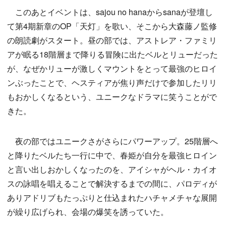
このあとイベントは、sajou no hanaからsanaが登壇し
て第4期新章のOP「天灯」を歌い、そこから大森藤ノ監修
の朗読劇がスタート。昼の部では、アストレア・ファミリ
アが眠る18階層まで降りる冒険に出たベルとリューだった
が、なぜかリューが激しくマウントをとって最強のヒロイ
ンぶったことで、ヘスティアが焦り声だけで参加したリリ
もおかしくなるという、ユニークなドラマに笑うことがで
きた。
夜の部ではユニークさがさらにパワーアップ。25階層へ
と降りたベルたち一行に中で、春姫が自分を最強ヒロイン
と言い出しおかしくなったのを、アイシャがヘル・カイオ
スの詠唱を唱えることで解決するまでの間に、パロディが
ありアドリブもたっぷりと仕込まれたハチャメチャな展開
が繰り広げられ、会場の爆笑を誘っていた。