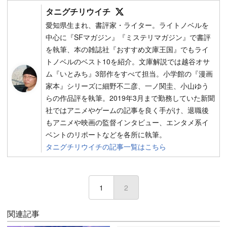
Follow on SNS
タニグチリウイチ
愛知県生まれ、書評家・ライター。ライトノベルを
中心に『SFマガジン』『ミステリマガジン』で書評
を執筆、本の雑誌社『おすすめ文庫王国』でもライ
トノベルのベスト10を紹介。文庫解説では越谷オサ
ム『いとみち』3部作をすべて担当。小学館の『漫画
家本』シリーズに細野不二彦、一ノ関圭、小山ゆう
らの作品評を執筆。2019年3月まで勤務していた新聞
社ではアニメやゲームの記事を良く手がけ、退職後
もアニメや映画の監督インタビュー、エンタメ系イ
ベントのリポートなどを各所に執筆。
タニグチリウイチの記事一覧はこちら
1
2
(current)
関連記事