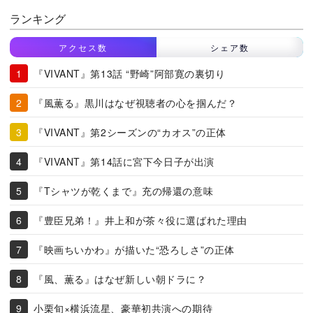
ランキング
アクセス数
シェア数
『VIVANT』第13話 “野崎”阿部寛の裏切り
『風薫る』黒川はなぜ視聴者の心を掴んだ？
『VIVANT』第2シーズンの“カオス”の正体
『VIVANT』第14話に宮下今日子が出演
『Tシャツが乾くまで』充の帰還の意味
『豊臣兄弟！』井上和が茶々役に選ばれた理由
『映画ちいかわ』が描いた“恐ろしさ”の正体
『風、薫る』はなぜ新しい朝ドラに？
小栗旬×横浜流星、豪華初共演への期待