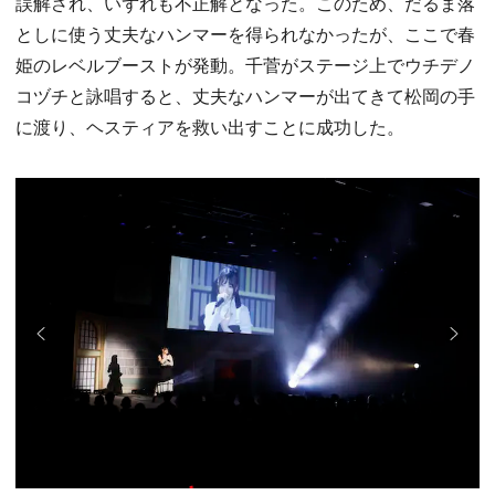
誤解され、いずれも不正解となった。このため、だるま落
としに使う丈夫なハンマーを得られなかったが、ここで春
姫のレベルブーストが発動。千菅がステージ上でウチデノ
コヅチと詠唱すると、丈夫なハンマーが出てきて松岡の手
に渡り、ヘスティアを救い出すことに成功した。