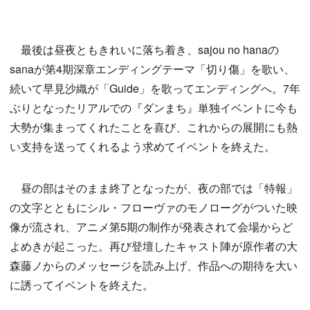
最後は昼夜ともきれいに落ち着き、sajou no hanaの
sanaが第4期深章エンディングテーマ「切り傷」を歌い、
続いて早見沙織が「Guide」を歌ってエンディングへ。7年
ぶりとなったリアルでの『ダンまち』単独イベントに今も
大勢が集まってくれたことを喜び、これからの展開にも熱
い支持を送ってくれるよう求めてイベントを終えた。
昼の部はそのまま終了となったが、夜の部では「特報」
の文字とともにシル・フローヴァのモノローグがついた映
像が流され、アニメ第5期の制作が発表されて会場からど
よめきが起こった。再び登壇したキャスト陣が原作者の大
森藤ノからのメッセージを読み上げ、作品への期待を大い
に誘ってイベントを終えた。