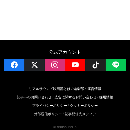
公式アカウント
facebook
x
instagram
YouTube
Follow on 
LI
リアルサウンド映画部とは
編集部・運営情報
記事へのお問い合わせ
広告に関するお問い合わせ
採用情報
プライバシーポリシー
クッキーポリシー
外部送信ポリシー
記事配信先メディア
© realsound.jp