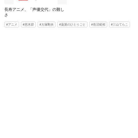
長寿アニメ、「声優交代」の難し
さ
アニメ
悠木碧
大塚剛央
薬屋のひとりごと
長沼範裕
三山てらこ