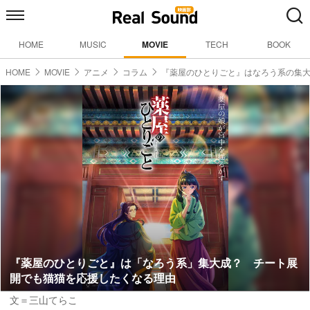
HOME
MUSIC
MOVIE
TECH
BOOK
HOME
MOVIE
アニメ
コラム
『薬屋のひとりごと』はなろう系の集
『薬屋のひとりごと』は「なろう系」集大成？ チート展
開でも猫猫を応援したくなる理由
文＝三山てらこ