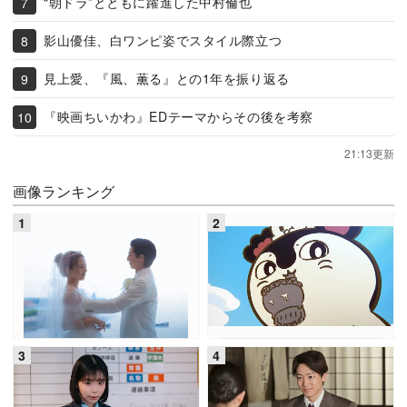
“朝ドラ”とともに躍進した中村倫也
影山優佳、白ワンピ姿でスタイル際立つ
見上愛、『風、薫る』との1年を振り返る
『映画ちいかわ』EDテーマからその後を考察
21:13更新
画像ランキング