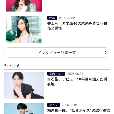
2026.07.22
映画
井上和、乃木坂46の未来を背負う責
任と覚悟
インタビュー記事一覧
Pick Up!
2026.08.02
国内ドラマ
白石聖、デビュー10年目を迎えた現
在地
2026.08.01
アニメ
梅原裕一郎、“低音ボイス”の試行錯誤