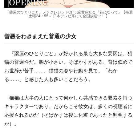
『薬屋のひとりごと』ノンクレジットOP：緑黄色社会『花になって』【毎週
土曜24：55～ 日本テレビ系にて全国放送中！ 】
善悪をわきまえた普通の少女
『薬屋のひとりごと』が好かれる最も大きな要因は、猫
猫の普遍性だ。胸が小さい、そばかすがある、背は低めで
お世辞が苦手……。猫猫の姿や行動を見て、「わか
る……」と感じた人も多いことだろう。
猫猫は大半の人にとって何かしら共感できる要素を持つ
キャラクターであり、だからこそ彼女は、多くの視聴者に
応援されるのだ（そばかすは後に化粧であったと判明する
が）。