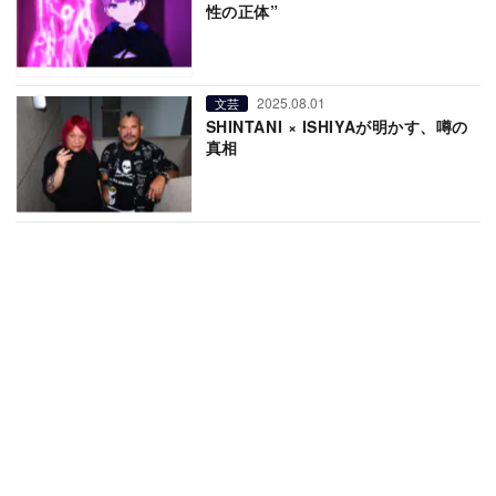
性の正体”
2025.08.01
文芸
SHINTANI × ISHIYAが明かす、噂の
真相