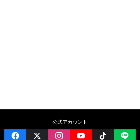
公式アカウント
facebook
x
instagram
YouTube
Follow on 
LI