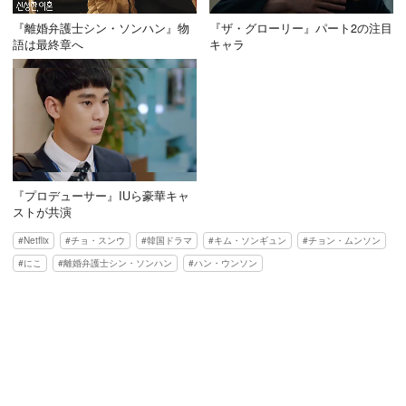
『離婚弁護士シン・ソンハン』物
『ザ・グローリー』パート2の注目
語は最終章へ
キャラ
『プロデューサー』IUら豪華キャ
ストが共演
Netflix
チョ・スンウ
韓国ドラマ
キム・ソンギュン
チョン・ムンソン
にこ
離婚弁護士シン・ソンハン
ハン・ウンソン