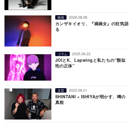
2026.08.08
映画
カンザキイオリ、『禍禍女』の狂気語
る
2025.06.22
コラム
JOIとK、Lapwingと私たちの“類似
性の正体”
2025.08.01
文芸
SHINTANI × ISHIYAが明かす、噂の
真相