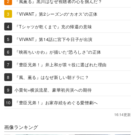
『風薫る』黒川はなぜ視聴者の心を掴んだ？
『VIVANT』第2シーズンの“カオス”の正体
『Tシャツが乾くまで』充の帰還の意味
『VIVANT』第14話に宮下今日子が出演
『映画ちいかわ』が描いた“恐ろしさ”の正体
『豊臣兄弟！』井上和が茶々役に選ばれた理由
『風、薫る』はなぜ新しい朝ドラに？
小栗旬×横浜流星、豪華初共演への期待
『豊臣兄弟！』お家存続をめぐる愛憎劇へ
16:14更新
画像ランキング