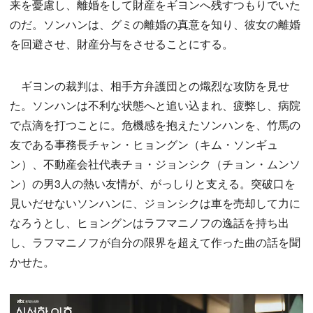
来を憂慮し、離婚をして財産をギヨンへ残すつもりでいた
のだ。ソンハンは、グミの離婚の真意を知り、彼女の離婚
を回避させ、財産分与をさせることにする。
ギヨンの裁判は、相手方弁護団との熾烈な攻防を見せ
た。ソンハンは不利な状態へと追い込まれ、疲弊し、病院
で点滴を打つことに。危機感を抱えたソンハンを、竹馬の
友である事務長チャン・ヒョングン（キム・ソンギュ
ン）、不動産会社代表チョ・ジョンシク（チョン・ムンソ
ン）の男3人の熱い友情が、がっしりと支える。突破口を
見いだせないソンハンに、ジョンシクは車を売却して力に
なろうとし、ヒョングンはラフマニノフの逸話を持ち出
し、ラフマニノフが自分の限界を超えて作った曲の話を聞
かせた。