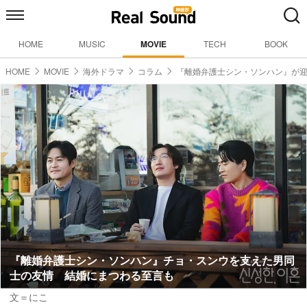
HOME
MUSIC
MOVIE
TECH
BOOK
HOME
MOVIE
海外ドラマ
コラム
『離婚弁護士シン・ソンハン』が
『離婚弁護士シン・ソンハン』チョ・スンウを支えた男同
士の友情 結婚にまつわる至言も
文＝にこ