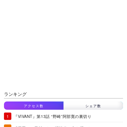
ランキング
アクセス数
シェア数
『VIVANT』第13話 “野崎”阿部寛の裏切り