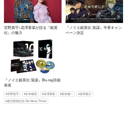
宮野真守×花澤香菜が語る『銀英
『ノイエ銀英伝 策謀』半券キャン
伝』の魅力
ペーン決定
『ノイエ銀英伝 策謀』Blu-ray詳細
発表
宮野真守
杉本穂高
花澤香菜
鈴村健一
多田俊介
銀河英雄伝説 Die Neue These