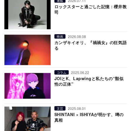
2026.07.11
連載
ロックスターと過ごした記憶：櫻井敦
司
2026.08.08
映画
カンザキイオリ、『禍禍女』の狂気語
る
2025.06.22
コラム
JOIとK、Lapwingと私たちの“類似
性の正体”
2025.08.01
文芸
SHINTANI × ISHIYAが明かす、噂の
真相