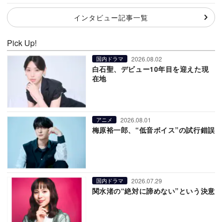
インタビュー記事一覧
Pick Up!
2026.08.02
国内ドラマ
白石聖、デビュー10年目を迎えた現
在地
2026.08.01
アニメ
梅原裕一郎、“低音ボイス”の試行錯誤
2026.07.29
国内ドラマ
関水渚の“絶対に諦めない”という決意