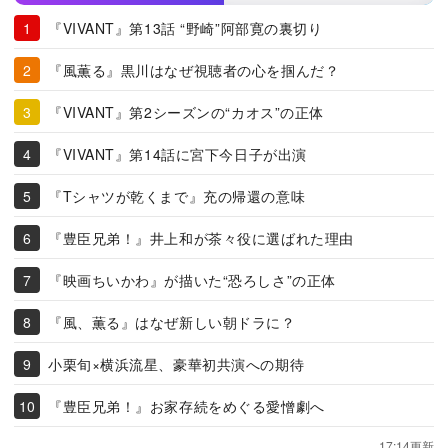
『VIVANT』第13話 “野崎”阿部寛の裏切り
『風薫る』黒川はなぜ視聴者の心を掴んだ？
『VIVANT』第2シーズンの“カオス”の正体
『VIVANT』第14話に宮下今日子が出演
『Tシャツが乾くまで』充の帰還の意味
『豊臣兄弟！』井上和が茶々役に選ばれた理由
『映画ちいかわ』が描いた“恐ろしさ”の正体
『風、薫る』はなぜ新しい朝ドラに？
小栗旬×横浜流星、豪華初共演への期待
『豊臣兄弟！』お家存続をめぐる愛憎劇へ
17:14更新