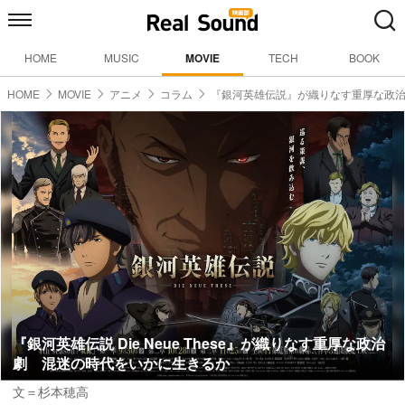
HOME
MUSIC
MOVIE
TECH
BOOK
HOME
MOVIE
アニメ
コラム
『銀河英雄伝説』が織りなす重厚な政
『銀河英雄伝説 Die Neue These』が織りなす重厚な政治
劇 混迷の時代をいかに生きるか
文＝杉本穂高