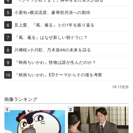
小栗旬×横浜流星、豪華初共演への期待
見上愛、『風、薫る』との1年を振り返る
『風、薫る』はなぜ新しい朝ドラに？
川﨑桜×小川彩、乃木坂46の未来を語る
『映画ちいかわ』怪物は誰が生んだのか？
『映画ちいかわ』EDテーマからその後を考察
08:13更新
画像ランキング