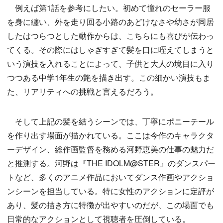
例えば第1話を参考にしたい。初めて憧れのセーラー服
を身に纏い、外を走り回る小路のあどけなさや幼さが同居
したはつらつとした動作からは、こちらにも喜びが伝わっ
てくる。その際にはしゃぎすぎて髪を口に咥えてしまうと
いう演技を入れることによって、子供と大人の境目に入り
つつある中学1年生の艶を描き出す。この細かい演技もま
た、リアリティへの挑戦と言えるだろう。
そして上記の髪を結うシーンでは、丁寧にポニーテール
を作り出す場面が描かれている。ここは今作のキャラクタ
ーデザイン、総作画監督を務める河野恵美の仕事の魅力だ
と推測する。河野は『THE IDOLM@STER』のダンスパー
トなど、多くのアニメ作品においてダンス作画やアクショ
ンシーンを担当している。特に女性のアクションに定評が
あり、髪の描き方に特徴が出やすいのだが、この場面でも
日常的なアクションとして視聴者を圧倒している。