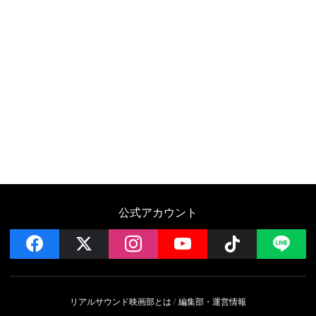
公式アカウント
facebook
x
instagram
YouTube
Follow on 
LI
リアルサウンド映画部とは
編集部・運営情報