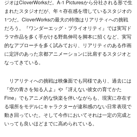
ジオはCloverWorksだ。A-1 Picturesから分社される形で生
まれたスタジオだが、年々存在感を増しているスタジオの
1つだ。CloverWorksの最大の特徴はリアリティへの挑戦
だろう。『ワンダーエッグ・プライオリティ』では実写ド
ラマ作品を多く手がける野島伸司を脚本に招くなど、実写
的なアプローチを多く試みており、リアリティのある作画
に定評のあった京都アニメーションに比肩するスタジオと
なってきている。
リアリティへの挑戦は映像面でも同様であり、過去には
『空の青さを知る人よ』や『冴えない彼女の育てかた
Fine』でもアニメ的な快楽を伴いながらも、現実に存在す
る場所をモデルにキャラクターが違和感のない日常表現で
動き回っていた。そして今作においてそれは一定の完成と
いっても良いほどまでに高められている。