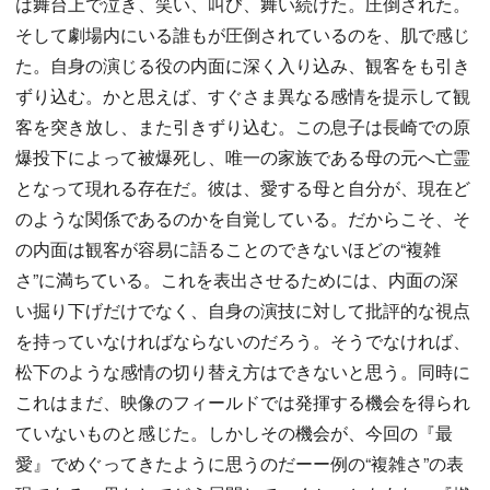
は舞台上で泣き、笑い、叫び、舞い続けた。圧倒された。
そして劇場内にいる誰もが圧倒されているのを、肌で感じ
た。自身の演じる役の内面に深く入り込み、観客をも引き
ずり込む。かと思えば、すぐさま異なる感情を提示して観
客を突き放し、また引きずり込む。この息子は長崎での原
爆投下によって被爆死し、唯一の家族である母の元へ亡霊
となって現れる存在だ。彼は、愛する母と自分が、現在ど
のような関係であるのかを自覚している。だからこそ、そ
の内面は観客が容易に語ることのできないほどの“複雑
さ”に満ちている。これを表出させるためには、内面の深
い掘り下げだけでなく、自身の演技に対して批評的な視点
を持っていなければならないのだろう。そうでなければ、
松下のような感情の切り替え方はできないと思う。同時に
これはまだ、映像のフィールドでは発揮する機会を得られ
ていないものと感じた。しかしその機会が、今回の『最
愛』でめぐってきたように思うのだーー例の“複雑さ”の表