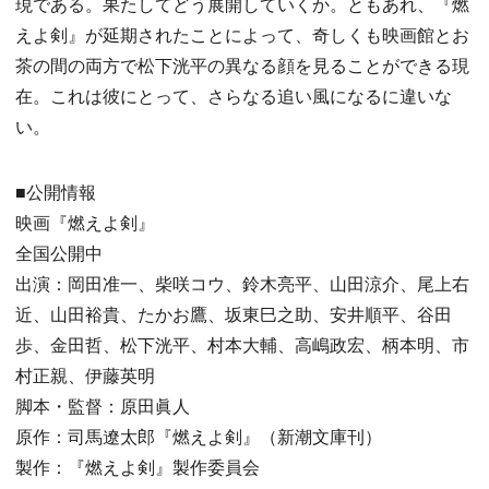
現である。果たしてどう展開していくか。ともあれ、『燃
えよ剣』が延期されたことによって、奇しくも映画館とお
茶の間の両方で松下洸平の異なる顔を見ることができる現
在。これは彼にとって、さらなる追い風になるに違いな
い。
■公開情報
映画『燃えよ剣』
全国公開中
出演：岡田准一、柴咲コウ、鈴木亮平、山田涼介、尾上右
近、山田裕貴、たかお鷹、坂東巳之助、安井順平、谷田
歩、金田哲、松下洸平、村本大輔、高嶋政宏、柄本明、市
村正親、伊藤英明
脚本・監督：原田眞人
原作：司馬遼太郎『燃えよ剣』（新潮文庫刊）
製作：『燃えよ剣』製作委員会