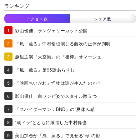
ランキング
アクセス数
シェア数
影山優佳、ランジェリーカット公開
『風、薫る』中村倫也演じる藤次の正体が判明
趣里主演『大空港』の『相棒』オマージュ
『風、薫る』第95話あらすじ
『映画ちいかわ』怪物は誰が生んだのか？
影山優佳、白ワンピ姿でスタイル際立つ
『スパイダーマン：BND』の“夏休み感”
“朝ドラ”とともに躍進した中村倫也
美山加恋が『風、薫る』で見せる“母”の顔