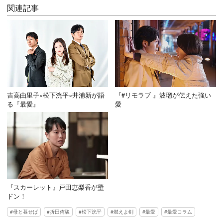
関連記事
吉高由里子×松下洸平×井浦新が語
『#リモラブ 』波瑠が伝えた強い
る『最愛』
愛
『スカーレット』戸田恵梨香が壁
ドン！
母と暮せば
折田侑駿
松下洸平
燃えよ剣
最愛
最愛コラム