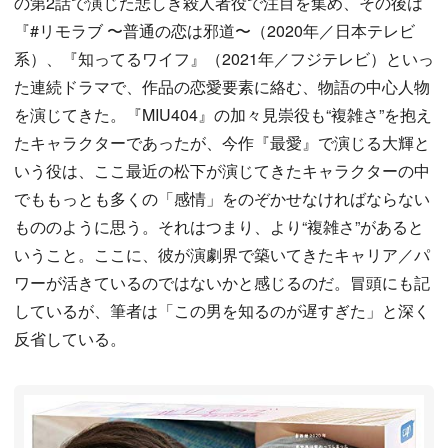
の第2話で演じた悲しき殺人者役で注目を集め、その後は
『#リモラブ 〜普通の恋は邪道〜（2020年／日本テレビ
系）、『知ってるワイフ』（2021年／フジテレビ）といっ
た連続ドラマで、作品の恋愛要素に絡む、物語の中心人物
を演じてきた。『MIU404』の加々見崇役も“複雑さ”を抱え
たキャラクターであったが、今作『最愛』で演じる大輝と
いう役は、ここ最近の松下が演じてきたキャラクターの中
でももっとも多くの「感情」をのぞかせなければならない
もののように思う。それはつまり、より“複雑さ”があると
いうこと。ここに、彼が演劇界で築いてきたキャリア／パ
ワーが活きているのではないかと感じるのだ。冒頭にも記
しているが、筆者は「この男を知るのが遅すぎた」と深く
反省している。