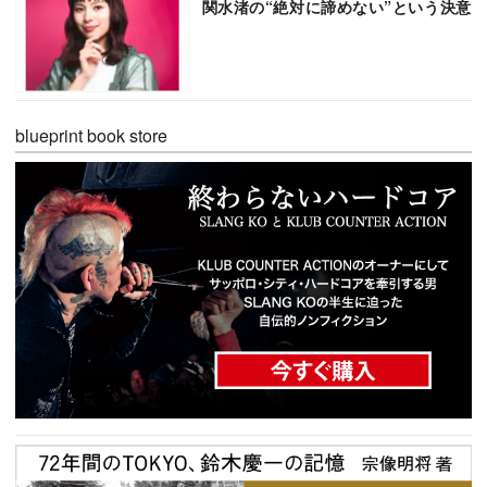
関水渚の“絶対に諦めない”という決意
blueprint book store