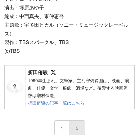
演出：塚原あゆ子
編成：中西真央、東仲恵吾
主題歌：宇多田ヒカル（ソニー・ミュージックレーベル
ズ）
製作：TBSスパークル、TBS
(c)TBS
Follow on SNS
折田侑駿
1990年生まれ。文筆家。主な守備範囲は、映画、演
劇、俳優、文学、服飾、酒場など。敬愛する映画監
督は増村保造。
折田侑駿の記事一覧はこちら
1
2
(current)