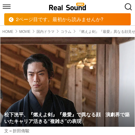
2ページ目です。最初から読みませんか?
HOME
MUSIC
MOVIE
TECH
BOOK
HOME
MOVIE
国内ドラマ
コラム
『燃えよ剣』『最愛』異なる顔見
松下洸平、『燃えよ剣』『最愛』で異なる顔 演劇界で築
いたキャリア活きる“複雑さ”の表現
文＝折田侑駿