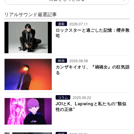
リアルサウンド厳選記事
2026.07.11
連載
ロックスターと過ごした記憶：櫻井敦
司
2026.08.08
映画
カンザキイオリ、『禍禍女』の狂気語
る
2025.06.22
コラム
JOIとK、Lapwingと私たちの“類似
性の正体”