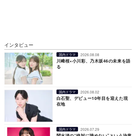
インタビュー
2026.08.08
国内ドラマ
川﨑桜×小川彩、乃木坂46の未来を語
る
2026.08.02
国内ドラマ
白石聖、デビュー10年目を迎えた現
在地
2026.07.29
国内ドラマ
関水渚の“絶対に諦めない”という決意