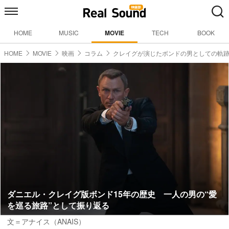
HOME
MUSIC
MOVIE
TECH
BOOK
HOME
MOVIE
映画
コラム
クレイグが演じたボンドの男としての軌
ダニエル・クレイグ版ボンド15年の歴史 一人の男の“愛
を巡る旅路”として振り返る
文＝アナイス（ANAIS）