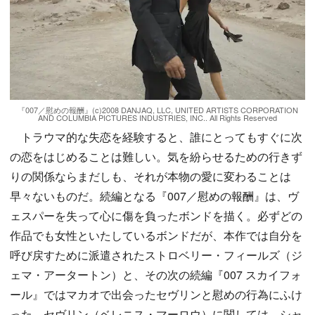
『007／慰めの報酬』(c)2008 DANJAQ, LLC, UNITED ARTISTS CORPORATION
AND COLUMBIA PICTURES INDUSTRIES, INC.. All Rights Reserved
トラウマ的な失恋を経験すると、誰にとってもすぐに次
の恋をはじめることは難しい。気を紛らせるための行きず
りの関係ならまだしも、それが本物の愛に変わることは
早々ないものだ。続編となる『007／慰めの報酬』は、ヴ
ェスパーを失って心に傷を負ったボンドを描く。必ずどの
作品でも女性といたしているボンドだが、本作では自分を
呼び戻すために派遣されたストロベリー・フィールズ（ジ
ェマ・アータートン）と、その次の続編『007 スカイフォ
ール』ではマカオで出会ったセヴリンと慰めの行為にふけ
った。セヴリン（ベレニス・マーロウ）に関しては、シャ