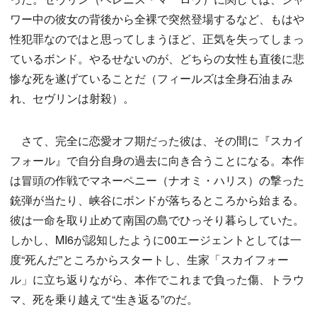
ワー中の彼女の背後から全裸で突然登場するなど、もはや
性犯罪なのではと思ってしまうほど、正気を失ってしまっ
ているボンド。やるせないのが、どちらの女性も直後に悲
惨な死を遂げていることだ（フィールズは全身石油まみ
れ、セヴリンは射殺）。
さて、完全に恋愛オフ期だった彼は、その間に『スカイ
フォール』で自分自身の過去に向き合うことになる。本作
は冒頭の作戦でマネーペニー（ナオミ・ハリス）の撃った
銃弾が当たり、峡谷にボンドが落ちるところから始まる。
彼は一命を取り止めて南国の島でひっそり暮らしていた。
しかし、MI6が認知したように00エージェントとしては一
度“死んだ”ところからスタートし、生家「スカイフォー
ル」に立ち返りながら、本作でこれまで負った傷、トラウ
マ、死を乗り越えて“生き返る”のだ。