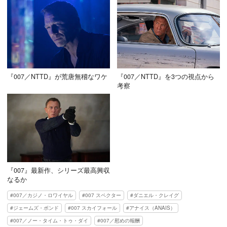
『007／NTTD』が荒唐無稽なワケ
『007／NTTD』を3つの視点から
考察
『007』最新作、シリーズ最高興収
なるか
007／カジノ・ロワイヤル
007 スペクター
ダニエル・クレイグ
ジェームズ・ボンド
007 スカイフォール
アナイス（ANAIS）
007／ノー・タイム・トゥ・ダイ
007／慰めの報酬