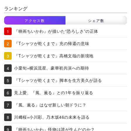
ランキング
アクセス数
シェア数
『映画ちいかわ』が描いた“恐ろしさ”の正体
『Tシャツが乾くまで』充の帰還の意味
『Tシャツが乾くまで』高橋文哉の新境地
小栗旬×横浜流星、豪華初共演への期待
『Tシャツが乾くまで』脚本を生方美久が語る
見上愛、『風、薫る』との1年を振り返る
『風、薫る』はなぜ新しい朝ドラに？
川﨑桜×小川彩、乃木坂46の未来を語る
『映画ちいかわ』怪物は誰が生んだのか？