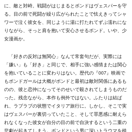
に、敵と対峙。戦闘がはじまるとボンドはヴェスパーを守
る。目の前で死闘が繰り広がられたことで怯えきってシャ
ワーで泣く彼女を、同じように湯に打たれてずぶ濡れにな
りながら、そっと肩を抱いて安心させるボンド。いや、少
女漫画か。
「好きの反対は無関心」なんて常套句だが、実際には
「嫌い」も「好き」と同じで、相手に強い感情または関心
を抱いていることに変わりはない。歴代の『007』映画で
もボンドガールは大概がボンドと最初は敵対関係にあるも
のの、彼と恋仲になってそのせいで殺されてしまうものだ
った。残念ながら、本作も例外ではない。ふたりは結ば
れ、ラブラブの状態でイタリア旅行に。しかし、そこで実
はヴェスパーが裏切っていたこと、そして罪悪感に耐えら
れなくなった彼女が自分の目の前で自決するという二重の
悲劇が起きてしまう。ボンドという男に深いトラウマを植