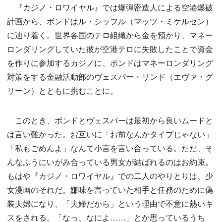
『カジノ・ロワイヤル』では爆弾密造人による空港爆破
計画から、ボンドはル・シッフル（マッツ・ミケルセン）
に辿り着く。世界各国のテロ組織から金を預かり、マネー
ロンダリングしていた彼が空港テロに失敗したことで資金
を作りに参加するカジノに、ボンドはマネーロンダリング
対策をする金融活動部のヴェスパー・リンド（エヴァ・グ
リーン）とともに挑むことに。
このとき、ボンドとヴェスパーは最初から良いムードと
は言い難かった。お互いに「お前なんかタイプじゃない」
「私もごめんよ」なんて小言を言い合っている。ただ、そ
んなふうにいがみ合っている男女が結ばれるのはお約束。
もはや『カジノ・ロワイヤル』での二人のやりとりは、少
女漫画のそれだ。嫌味を言っていた相手と任務のために偽
装夫婦になり、「夫婦だから」という理由で不意に熱いキ
スをされる。「なっ、なによ……」とか思っているうち