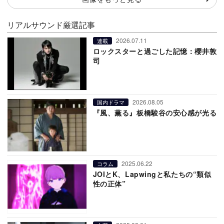
リアルサウンド厳選記事
2026.07.11
連載
ロックスターと過ごした記憶：櫻井敦
司
2026.08.05
国内ドラマ
『風、薫る』板橋駿谷の安心感が光る
2025.06.22
コラム
JOIとK、Lapwingと私たちの“類似
性の正体”