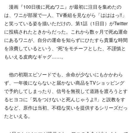
漫画『100日後に死ぬワニ』が最初に注目を集めたの
は、ワニが部屋で一人、TV番組を見ながら「はははっ!!」
と笑っている姿を描いただけの、第1話（1日目）がTwitter
に投稿されたときからだった。これから数ヶ月で死ぬ運命
にあるワニが、自分の運命を知らずにひたすら貴重な時間
を浪費しているという、“死”をモチーフとした、不謹慎と
もいえる皮肉なギャグ……。
他の初期エピソードでも、余命が少ないにもかかわら
ず、一年後にならないと届かない商品をTVショッピング
で予約してしまったり、信号を無視して道路を渡ろうとす
るヒヨコに「気をつけないと死んじゃうよ!!」と説教をす
るなど、原作は当初、不穏な笑いを提供するシリーズだっ
たといえる。