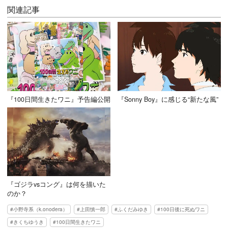
関連記事
『100日間生きたワニ』予告編公開
『Sonny Boy』に感じる“新たな風”
『ゴジラvsコング』は何を描いた
のか？
小野寺系（k.onodera）
上田慎一郎
ふくだみゆき
100日後に死ぬワニ
きくちゆうき
100日間生きたワニ