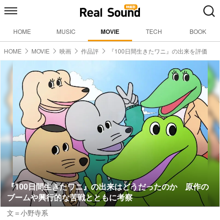
HOME
MUSIC
MOVIE
TECH
BOOK
HOME
MOVIE
映画
作品評
『100日間生きたワニ』の出来を評価
『100日間生きたワニ』の出来はどうだったのか 原作の
ブームや興行的な苦戦とともに考察
文＝小野寺系