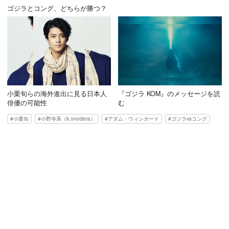
ゴジラとコング、どちらが勝つ？
小栗旬らの海外進出に見る日本人
『ゴジラ KOM』のメッセージを読
俳優の可能性
む
小栗旬
小野寺系（k.onodera）
アダム・ウィンガード
ゴジラvsコング