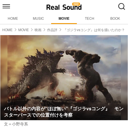
HOME
MUSIC
MOVIE
TECH
BOOK
HOME
MOVIE
映画
作品評
『ゴジラvsコング』は何を描いたのか？
バトル以外の内容が“ほぼ無い”『ゴジラvsコング』 モン
スターバースでの位置付けを考察
文＝小野寺系