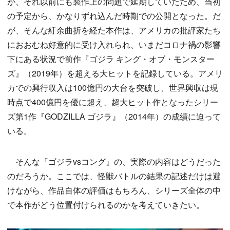
が、それ以前にも製作上の問題で延期していたため、当初
の予定から、かなりずれ込んだ時期での公開となった。だ
が、そんな紆余曲折を経た本作は、アメリカの批評家たち
におおむね好意的に受け入れられ、いまだコロナ禍の影響
下にある状況で前作『ゴジラ キング・オブ・モンスター
ズ』（2019年）を超える大ヒットを記録している。アメリ
カでの興行収入は100億円の大台を突破し、世界興収は現
時点で400億円を優に超え、超大ヒット作となったシリー
ズ第1作『GODZILLA ゴジラ』（2014年）の成績に迫って
いる。
そんな『ゴジラvsコング』の、実際の内容はどうだった
のだろうか。ここでは、怪獣バトルの結果の記述だけは避
けながら、作品自体の評価はもちろん、シリーズ全体の中
で本作がどう位置付けられるのかを考えていきたい。