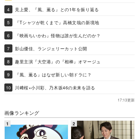
見上愛、『風、薫る』との1年を振り返る
『Tシャツが乾くまで』高橋文哉の新境地
『映画ちいかわ』怪物は誰が生んだのか？
影山優佳、ランジェリーカット公開
趣里主演『大空港』の『相棒』オマージュ
『風、薫る』はなぜ新しい朝ドラに？
川﨑桜×小川彩、乃木坂46の未来を語る
17:13更新
画像ランキング