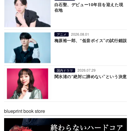
白石聖、デビュー10年目を迎えた現
在地
2026.08.01
アニメ
梅原裕一郎、“低音ボイス”の試行錯誤
2026.07.29
国内ドラマ
関水渚の“絶対に諦めない”という決意
blueprint book store