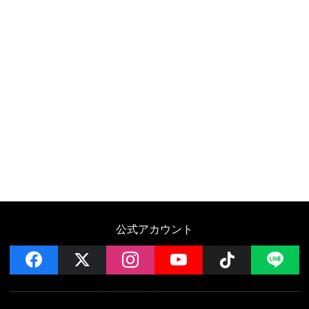
公式アカウント
facebook
x
instagram
YouTube
Follow on 
LI