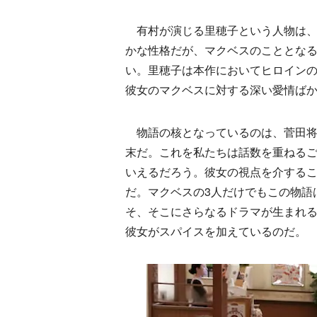
有村が演じる里穂子という人物は、
かな性格だが、マクベスのこととな
い。里穂子は本作においてヒロイン
彼女のマクベスに対する深い愛情ば
物語の核となっているのは、菅田将
末だ。これを私たちは話数を重ねる
いえるだろう。彼女の視点を介する
だ。マクベスの3人だけでもこの物語
そ、そこにさらなるドラマが生まれ
彼女がスパイスを加えているのだ。