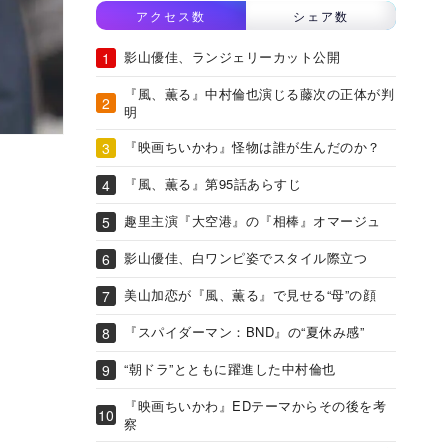
アクセス数
シェア数
影山優佳、ランジェリーカット公開
『風、薫る』中村倫也演じる藤次の正体が判
明
『映画ちいかわ』怪物は誰が生んだのか？
『風、薫る』第95話あらすじ
趣里主演『大空港』の『相棒』オマージュ
影山優佳、白ワンピ姿でスタイル際立つ
美山加恋が『風、薫る』で見せる“母”の顔
『スパイダーマン：BND』の“夏休み感”
“朝ドラ”とともに躍進した中村倫也
『映画ちいかわ』EDテーマからその後を考
察