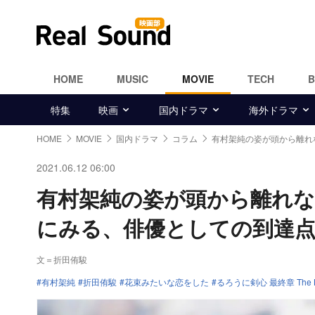
HOME
MUSIC
MOVIE
TECH
特集
映画
国内ドラマ
海外ドラマ
HOME
MOVIE
国内ドラマ
コラム
有村架純の姿が頭から離れ
2021.06.12 06:00
有村架純の姿が頭から離れ
にみる、俳優としての到達
文＝折田侑駿
有村架純
折田侑駿
花束みたいな恋をした
るろうに剣心 最終章 The Be