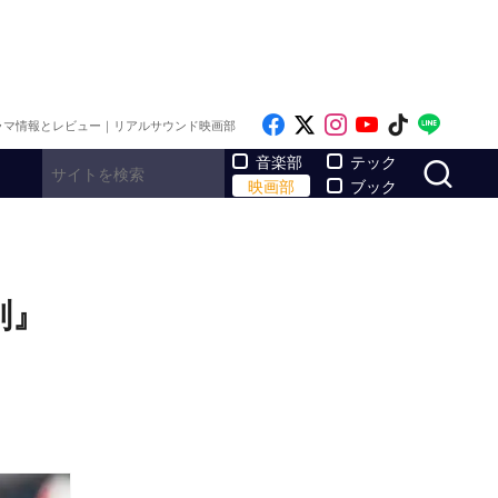
Like on Facebook
Follow on x
Follow on Inst
Follow on Y
Follow on
Follo
ラマ情報とレビュー｜リアルサウンド映画部
サ
音楽部
テック
映画部
ブック
剣』