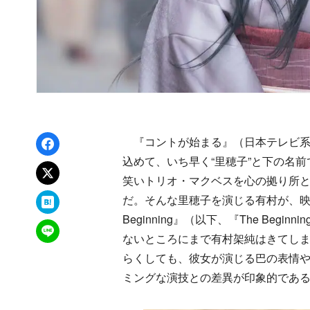
Facebookでシェア
『コントが始まる』（日本テレビ系）
込めて、いち早く“里穂子”と下の名
xでポスト
笑いトリオ・マクベスを心の拠り所
はてなブックマーク
だ。そんな里穂子を演じる有村が、映画
Beginning』（以下、『The Be
LINEで送る
ないところにまで有村架純はきてしま
らくしても、彼女が演じる巴の表情
ミングな演技との差異が印象的であ