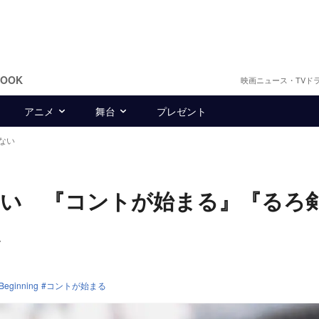
BOOK
映画ニュース・TVド
アニメ
舞台
プレゼント
ない
ない 『コントが始まる』『るろ
点
ginning
コントが始まる