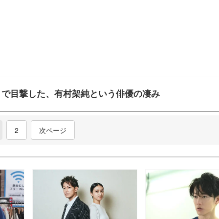
ning』で目撃した、有村架純という俳優の凄み
current)
2
次ページ