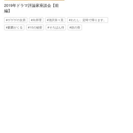
2019年ドラマ評論家座談会【前
編】
ゲゲゲの女房
向井理
池沢奈々見
わたし、定時で帰ります。
麒麟がくる
10の秘密
そろばん侍
鉄の骨