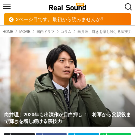
2ページ目です。最初から読みませんか?
HOME
MUSIC
MOVIE
TECH
BOOK
HOME
MOVIE
国内ドラマ
コラム
向井理、輝きを増し続ける演技力
向井理、2020年も出演作が目白押し！ 将軍から父親役ま
で輝きを増し続ける演技力