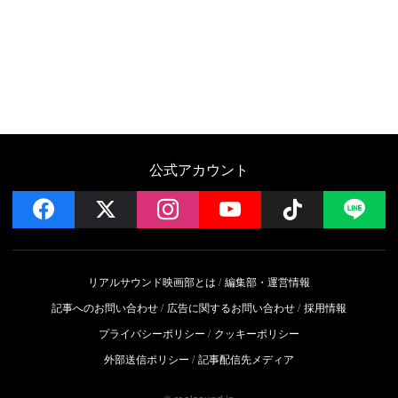
公式アカウント
facebook
x
instagram
YouTube
Follow on 
LI
リアルサウンド映画部とは
編集部・運営情報
記事へのお問い合わせ
広告に関するお問い合わせ
採用情報
プライバシーポリシー
クッキーポリシー
外部送信ポリシー
記事配信先メディア