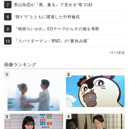
美山加恋が『風、薫る』で見せる“母”の顔
“朝ドラ”とともに躍進した中村倫也
『映画ちいかわ』EDテーマからその後を考察
『スパイダーマン：BND』の“夏休み感”
14:14更新
画像ランキング