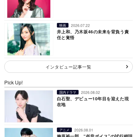
2026.07.22
映画
井上和、乃木坂46の未来を背負う責
任と覚悟
インタビュー記事一覧
Pick Up!
2026.08.02
国内ドラマ
白石聖、デビュー10年目を迎えた現
在地
2026.08.01
アニメ
梅原裕一郎、“低音ボイス”の試行錯誤