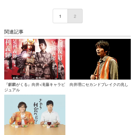
1
2
(current)
関連記事
『麒麟がくる』向井×滝藤キャラビ
向井理にセカンドブレイクの兆し
ジュアル