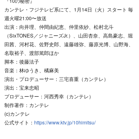
『10の秘密』
カンテレ・フジテレビ系にて、1月14日（火）スタート 毎
週火曜21:00〜放送
出演：向井理、仲間由紀恵、仲里依紗、松村北斗
（SixTONES／ジャニーズJr.）、山田杏奈、高島豪志、堀
田茜、河村花、佐野史郎、遠藤雄弥、藤原光博、山野海、
名取裕子、渡部篤郎ほか
脚本：後藤法子
音楽：林ゆうき、橘麻美
演出・プロデューサー：三宅喜重（カンテレ）
演出：宝来忠昭
プロデューサー：河西秀幸（カンテレ）
制作著作：カンテレ
(c)カンテレ
公式サイト：
https://www.ktv.jp/10himitsu/