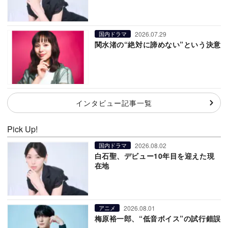
2026.07.29
国内ドラマ
関水渚の“絶対に諦めない”という決意
インタビュー記事一覧
Pick Up!
2026.08.02
国内ドラマ
白石聖、デビュー10年目を迎えた現
在地
2026.08.01
アニメ
梅原裕一郎、“低音ボイス”の試行錯誤