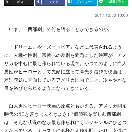
ポスト
シェア
ブックマーク
LINEで送る
2017.12.30 10:00
いま、「西部劇」で何を語ることができるのか。
『ドリーム』や『ズートピア』などに代表されるよう
に、人種や性別、宗教への差別を問題にした映画が、アメ
リカを中心に最も作られている現在。かつてのように白人
男性がヒーローとして先頭に立って脚光を浴びる映画は、
差別問題に直面しているアメリカ国内でこそ、冷ややかな
目を浴びせられるようになってきている。
白人男性ヒーロー映画の原点ともいえる、アメリカ開拓
時代の"旧き善き（ふるきよき）"価値観を楽しむ西部劇
は、そんな状況のなか最も作られにくいジャンルのひとつ
となっている。キャストに多様な人種を配したり、女性に