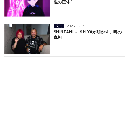
性の正体”
2025.08.01
文芸
SHINTANI × ISHIYAが明かす、噂の
真相