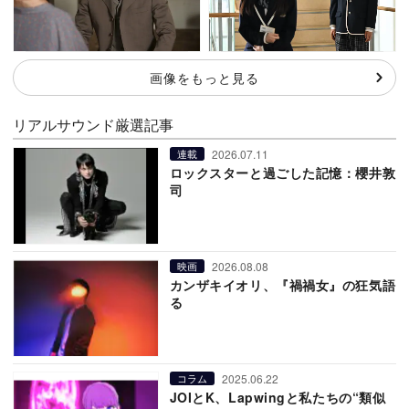
画像をもっと見る
リアルサウンド厳選記事
2026.07.11
連載
ロックスターと過ごした記憶：櫻井敦
司
2026.08.08
映画
カンザキイオリ、『禍禍女』の狂気語
る
2025.06.22
コラム
JOIとK、Lapwingと私たちの“類似