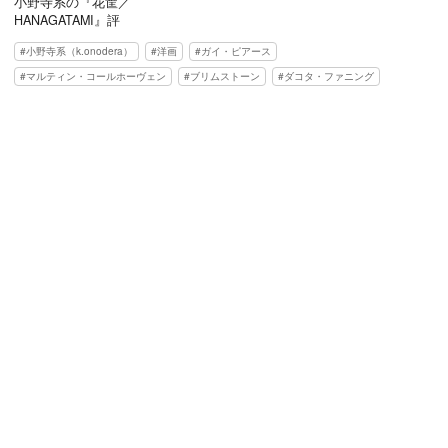
小野寺系の『花筐／
HANAGATAMI』評
小野寺系（k.onodera）
洋画
ガイ・ピアース
マルティン・コールホーヴェン
ブリムストーン
ダコタ・ファニング