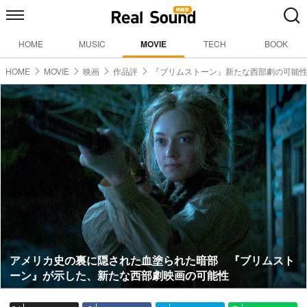
HOME
MUSIC
MOVIE
TECH
BOOK
HOME
MOVIE
映画
作品評
『ブリムストーン』新たな西部劇の可能
アメリカ史の裏に隠された血塗られた暗部 『ブリムスト
ーン』が示した、新たな西部劇映画の可能性