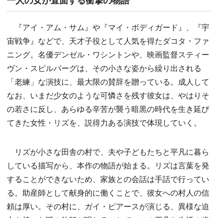
『アイ・アム・サム』や『マイ・ボディガード』、『宇
宙戦争』などで、天才子役として人気を得たダコタ・ファ
ニング。名優デンゼル・ワシントンや、映画監督スティー
ヴン・スピルバーグは、その小さな姿から繰り出される
「老練」な演技に、最大限の賛辞を贈っている。成人して
なお、いまだ少女のような可憐さを残す彼女は、やはりそ
の若さに反し、あらゆる辛苦が襲う暗黒の時代を生き延び
てきた女性・リズを、説得力ある演技で体現していく。
リズが小さな田舎の村で、夫や子どもたちと平凡に暮ら
している描写から、本作の物語が始まる。リズは言葉を発
することができないため、家族との会話は手話で行ってい
る。助産師として献身的に働くことで、彼女への村人の信
頼は厚い。その村に、ガイ・ピアースが演じる、異様な迫