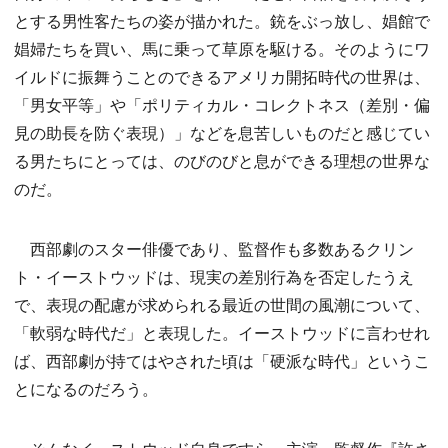
とする男性客たちの姿が描かれた。銃をぶっ放し、娼館で
娼婦たちを買い、馬に乗って草原を駆ける。そのようにワ
イルドに振舞うことのできるアメリカ開拓時代の世界は、
「男女平等」や「ポリティカル・コレクトネス（差別・偏
見の助長を防ぐ表現）」などを息苦しいものだと感じてい
る男たちにとっては、のびのびと息ができる理想の世界な
のだ。
西部劇のスター俳優であり、監督作も多数あるクリン
ト・イーストウッドは、現実の差別行為を否定したうえ
で、表現の配慮が求められる最近の世間の風潮について、
「軟弱な時代だ」と表現した。イーストウッドに言わせれ
ば、西部劇が持てはやされた頃は「硬派な時代」というこ
とになるのだろう。