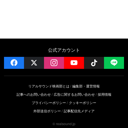
公式アカウント
facebook
x
instagram
YouTube
Follow on 
LI
リアルサウンド映画部とは
編集部・運営情報
記事へのお問い合わせ
広告に関するお問い合わせ
採用情報
プライバシーポリシー
クッキーポリシー
外部送信ポリシー
記事配信先メディア
© realsound.jp