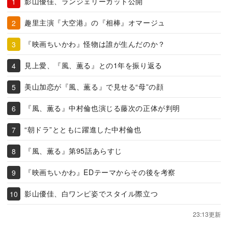
影山優佳、ランジェリーカット公開
趣里主演『大空港』の『相棒』オマージュ
『映画ちいかわ』怪物は誰が生んだのか？
見上愛、『風、薫る』との1年を振り返る
美山加恋が『風、薫る』で見せる“母”の顔
『風、薫る』中村倫也演じる藤次の正体が判明
“朝ドラ”とともに躍進した中村倫也
『風、薫る』第95話あらすじ
『映画ちいかわ』EDテーマからその後を考察
影山優佳、白ワンピ姿でスタイル際立つ
23:13更新