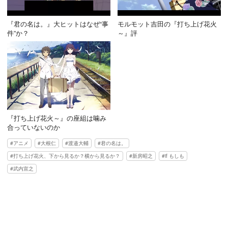
『君の名は。』大ヒットはなぜ“事
モルモット吉田の『打ち上げ花火
件”か？
～』評
『打ち上げ花火～』の座組は噛み
合っていないのか
アニメ
大根仁
渡邉大輔
君の名は。
打ち上げ花火、下から見るか？横から見るか？
新房昭之
if もしも
武内宣之