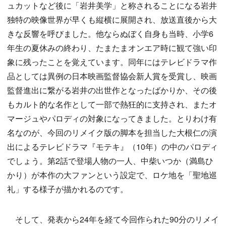
ュカットなど後に「岩井美学」と称されることになる岩井
独特の映像世界が早くも縦横に展開され、放送直後から大
きな反響を呼びました。他ならぬぼく自身も当時、小学6
年生の夏休みの終わり、たまたまオンエア時に観て強い印
象に残ったことを覚えています。同年にはテレビドラマ作
品としては異例の日本映画監督協会新人賞を受賞し、映画
監督進出に繋がる岩井の出世作となったばかりか、その後
もカルト的な名作として一部で熱狂的に支持され、またオ
マージュやパロディの対象になってきました。とりわけ有
名なのが、今回のリメイク版の脚本を担当した大根仁の演
出によるテレビドラマ『モテキ』（10年）の中のパロディ
でしょう。第2話で登場人物の一人、中柴いつか（満島ひ
かり）が本作の大ファンという設定で、ロケ地を「聖地巡
礼」する様子が描かれるのです。
そして、発表から24年を経て今回作られた90分のリメイ