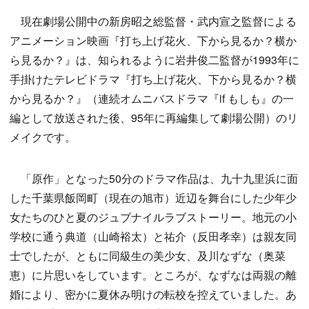
現在劇場公開中の新房昭之総監督・武内宣之監督による
アニメーション映画『打ち上げ花火、下から見るか？横か
ら見るか？』は、知られるように岩井俊二監督が1993年に
手掛けたテレビドラマ『打ち上げ花火、下から見るか？横
から見るか？』（連続オムニバスドラマ『if もしも』の一
編として放送された後、95年に再編集して劇場公開）のリ
メイクです。
「原作」となった50分のドラマ作品は、九十九里浜に面
した千葉県飯岡町（現在の旭市）近辺を舞台にした少年少
女たちのひと夏のジュブナイルラブストーリー。地元の小
学校に通う典道（山崎裕太）と祐介（反田孝幸）は親友同
士でしたが、ともに同級生の美少女、及川なずな（奥菜
恵）に片思いをしています。ところが、なずなは両親の離
婚により、密かに夏休み明けの転校を控えていました。あ