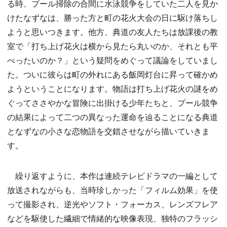
る時、プール掃除の合間に水泳競争をしていた二人を見か
けたなずなは、勝った方と町の花火大会の日に駆け落ちし
ようと思いつきます。他方、典道の友人たちは放課後の教
室で「打ち上げ花火は横から見たら丸いのか、それとも平
べったいのか？」という疑問をめぐって議論をしていまし
た。ついに彼らは町の外れにある飯岡灯台に昇って確かめ
ようということになります。物語は打ち上げ花火の謎をめ
ぐってささやかな冒険に出掛ける少年たちと、プール競争
の結果によって二つの異なった運命を辿ることになる典道
となずなの小さな恋物語を交錯させながら描いていきま
す。
繰り返すように、本作は連続テレビドラマの一編として
放送されながらも、当時珍しかった「フィルム効果」を使
って撮影され、逆光やソフト・フォーカス、レンズフレア
などを駆使した繊細で情緒的な映像表現、独特のフラッシ