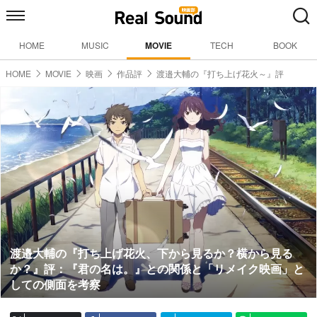
HOME
MUSIC
MOVIE
TECH
BOOK
HOME
MOVIE
映画
作品評
渡邉大輔の『打ち上げ花火～』評
渡邉大輔の『打ち上げ花火、下から見るか？横から見る
か？』評：『君の名は。』との関係と「リメイク映画」と
しての側面を考察