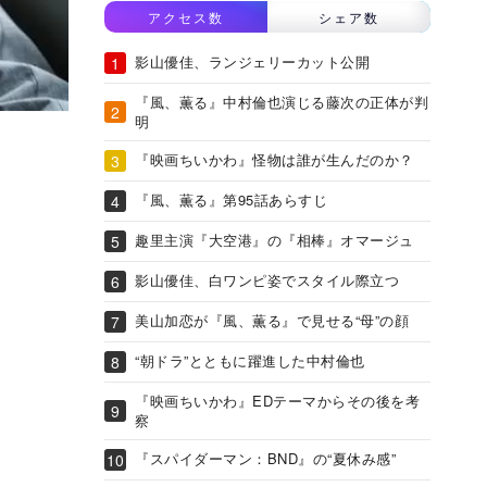
アクセス数
シェア数
影山優佳、ランジェリーカット公開
『風、薫る』中村倫也演じる藤次の正体が判
明
『映画ちいかわ』怪物は誰が生んだのか？
『風、薫る』第95話あらすじ
趣里主演『大空港』の『相棒』オマージュ
影山優佳、白ワンピ姿でスタイル際立つ
美山加恋が『風、薫る』で見せる“母”の顔
“朝ドラ”とともに躍進した中村倫也
『映画ちいかわ』EDテーマからその後を考
察
『スパイダーマン：BND』の“夏休み感”