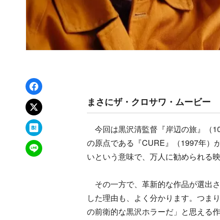
Facebookでシェア
まさにザ・クロサワ・ムービー
xでポスト
はてなブックマーク
今回は黒沢清監督『岸辺の旅』（10
の原点である『CURE』（1997年
LINEで送る
いという意味で、万人に勧められる
その一方で、革新的な作品が選出さ
した理由も、よく分かります。つま
の前衛的な黒沢ホラーだ」と思える