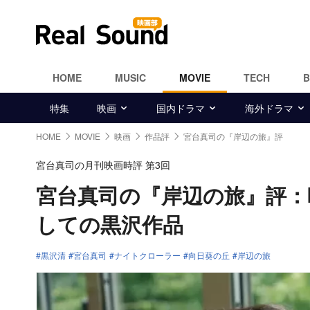
HOME
MUSIC
MOVIE
TECH
特集
映画
国内ドラマ
海外ドラマ
HOME
MOVIE
映画
作品評
宮台真司の『岸辺の旅』評
宮台真司の月刊映画時評 第3回
宮台真司の『岸辺の旅』評：
しての黒沢作品
黒沢清
宮台真司
ナイトクローラー
向日葵の丘
岸辺の旅