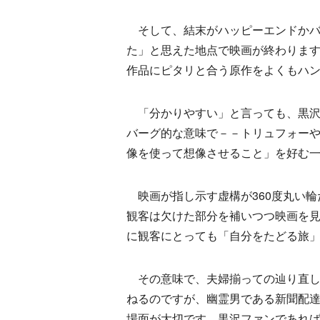
そして、結末がハッピーエンドかバッ
た」と思えた地点で映画が終わりま
作品にピタリと合う原作をよくもハ
「分かりやすい」と言っても、黒沢
バーグ的な意味で－－トリュフォー
像を使って想像させること」を好む
映画が指し示す虚構が360度丸い輪
観客は欠けた部分を補いつつ映画を
に観客にとっても「自分をたどる旅
その意味で、夫婦揃っての辿り直し
ねるのですが、幽霊男である新聞配
場面が大切です。黒沢ファンであれ