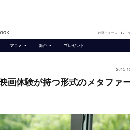
BOOK
映画ニュース・TVド
アニメ
舞台
プレゼント
2015.1
映画体験が持つ形式のメタファ