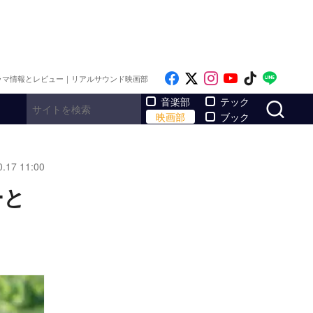
Like on Facebook
Follow on x
Follow on Inst
Follow on Y
Follow on
Follo
ラマ情報とレビュー｜リアルサウンド映画部
サ
音楽部
テック
映画部
ブック
0.17 11:00
ーと