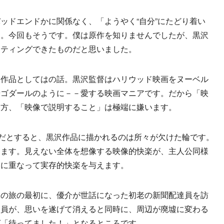
ドエンドかに関係なく、「ようやく“自分”にたどり着い
す。今回もそうです。僕は原作を知りませんでしたが、黒沢
ンティングできたものだと思いました。
作品としてはの話。黒沢監督はハリウッド映画をヌーベル
やゴダールのように－－愛する映画マニアです。だから「映
一方、「映像で説明すること」は極端に嫌います。
だとすると、黒沢作品に描かれるのは所々が欠けた輪です。
見ます。見えない全体を想像する映像的快楽が、主人公同様
」に重なって実存的快楽を与えます。
の旅の最初に、優介が世話になった初老の新聞配達員を訪
達員が、思いを遂げて消えると同時に、周辺が廃墟に変わる
ば「待ってました！」となるところです。