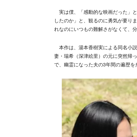
実は僕、「感動的な映画だった」と
したのか」と、観るのに勇気が要り
れなのにいつもの難解さがなくて、
本作は、湯本香樹実による同名小説
妻・瑞希（深津絵里）の元に突然帰っ
で、幽霊になった夫の3年間の遍歴を