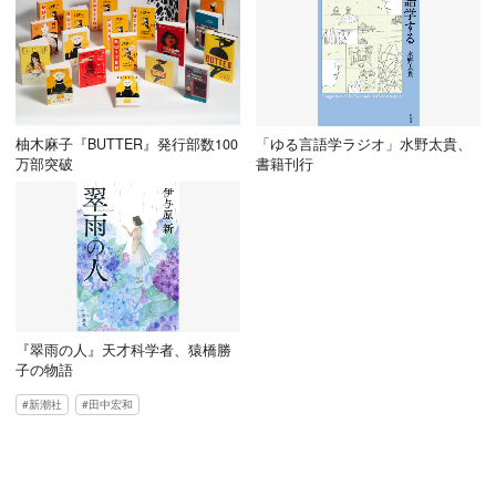
柚木麻子『BUTTER』発行部数100
「ゆる言語学ラジオ」水野太貴、
万部突破
書籍刊行
『翠雨の人』天才科学者、猿橋勝
子の物語
新潮社
田中宏和