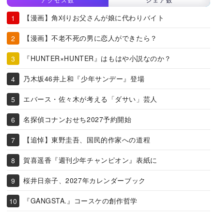
【漫画】角刈りお父さんが娘に代わりバイト
【漫画】不老不死の男に恋人ができたら？
『HUNTER×HUNTER』はもはや小説なのか？
乃木坂46井上和『少年サンデー』登場
エバース・佐々木が考える「ダサい」芸人
名探偵コナンおせち2027予約開始
【追悼】東野圭吾、国民的作家への道程
賀喜遥香『週刊少年チャンピオン』表紙に
桜井日奈子、2027年カレンダーブック
『GANGSTA.』コースケの創作哲学