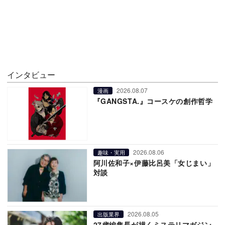
インタビュー
2026.08.07
漫画
『GANGSTA.』コースケの創作哲学
2026.08.06
趣味・実用
阿川佐和子×伊藤比呂美「女じまい」
対談
2026.08.05
出版業界
27歳編集長が描くミステリマガジン