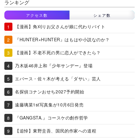
ランキング
アクセス数
シェア数
【漫画】角刈りお父さんが娘に代わりバイト
『HUNTER×HUNTER』はもはや小説なのか？
【漫画】不老不死の男に恋人ができたら？
乃木坂46井上和『少年サンデー』登場
エバース・佐々木が考える「ダサい」芸人
名探偵コナンおせち2027予約開始
遠藤璃菜1st写真集が10月6日発売
『GANGSTA.』コースケの創作哲学
【追悼】東野圭吾、国民的作家への道程