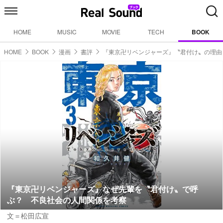
HOME
MUSIC
MOVIE
TECH
BOOK
HOME
BOOK
漫画
書評
『東京卍リベンジャーズ』〝君付け〟の理由
『東京卍リベンジャーズ』なぜ先輩を〝君付け〟で呼
ぶ？ 不良社会の人間関係を考察
文＝松田広宣