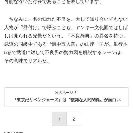
可能な浮いた存在であることを表しています」
ちなみに、名の知れた不良を、大して知り合いでもない
人物が〝君付け〟で呼ぶことも、ヤンキー文化圏ではしば
しば見られる光景だという。「不良辞典」の異名を持つ、
武道の同級生である〝溝中五人衆〟の山岸一司が、単行本
5巻で武道に対して不良界の勢力図を解説するシーンは、
その意味でリアルだ。
次のページ
『東京卍リベンジャーズ』は〝複雑な人間関係〟が面白い
1
(current)
2