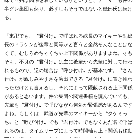
半グレ集団も然り、必ずしもそうではないと磯部氏は続け
る。
「東卍でも、〝君付け〟で呼ばれる総長のマイキーや副総
長のドラケンが後輩と同等かと言うと全然そんなことはな
くて、むしろめちゃくちゃ上下関係がありますよね。そも
そも、不良の〝君付け〟は主に後輩から先輩に対して行わ
れるもので、逆の場合は〝呼び付け〟が基本です。〝さん
付け〟が親しみやすさを演出できる〝君付け〟に置き換わ
っただけとも言えるし、それによって隠蔽される上下関係
があると思います。件の集団の関連書籍を読んでいても、
先輩を〝君付け〟で呼びながら何処か緊張感があるんです
よね。もしくは、武道が先輩のマイキーから〝タケミっ
ち〟と〝呼び付け〟でも〝君付け〟でもなくあだ名で呼ば
れるのは、タイムリープによって時間軸も上下関係も移動