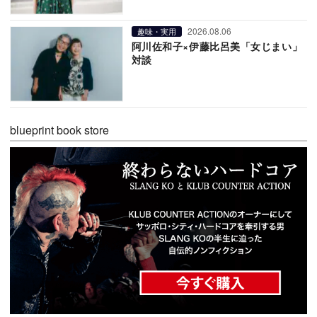
2026.08.06
趣味・実用
阿川佐和子×伊藤比呂美「女じまい」
対談
blueprint book store