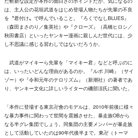
だ斬新な設定が本作の面白さのポイントだが、気になるの
は、主人公の花垣武道をはじめ登場人物たちが先輩の不良
を〝君付け〟で呼んでいること。『ろくでなしBLUES』
（森田まさのり／集英社）や『クローズ』（高橋ヒロシ／
秋田書店）といったヤンキー漫画に親しんだ世代には、少
し不思議に感じる習わしではないだろうか。
武道がマイキーら先輩を「マイキー君」などと呼ぶのに
は、いったいどんな理由があるのか。『ルポ 川崎』（サイ
ゾー）や『令和元年のテロリズム』（新潮社）の著者であ
り、ヤンキー文化に詳しいライターの磯部涼氏に聞いた。
「本作に登場する東京卍會のモデルは、2010年前後に様々
な暴力事件に関わって世間を震撼させた、暴走族OBから
なる半グレ集団でしょう。同集団の主要メンバーが暴走族
として活動していたのは90年代後半まで。東卍（トーマ