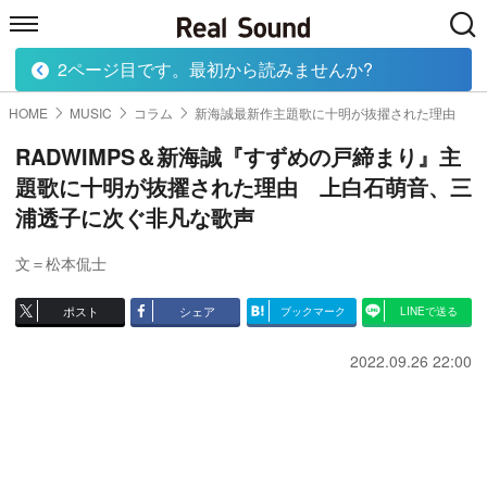
2ページ目です。最初から読みませんか?
HOME
MUSIC
MOVIE
TECH
BOOK
HOME
MUSIC
コラム
新海誠最新作主題歌に十明が抜擢された理由
RADWIMPS＆新海誠『すずめの戸締まり』主
題歌に十明が抜擢された理由 上白石萌音、三
浦透子に次ぐ非凡な歌声
文＝松本侃士
ポスト
シェア
ブックマーク
LINEで送る
2022.09.26 22:00