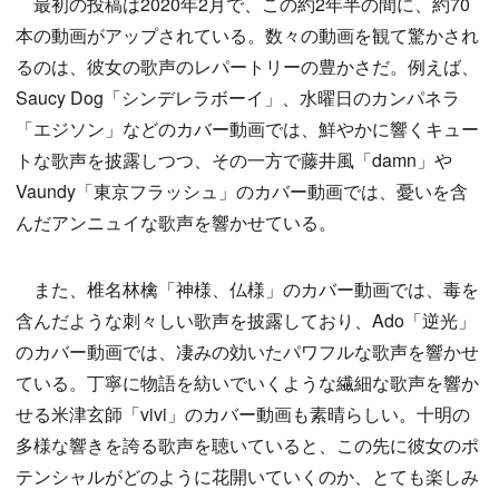
最初の投稿は2020年2月で、この約2年半の間に、約70
本の動画がアップされている。数々の動画を観て驚かされ
るのは、彼女の歌声のレパートリーの豊かさだ。例えば、
Saucy Dog「シンデレラボーイ」、水曜日のカンパネラ
「エジソン」などのカバー動画では、鮮やかに響くキュー
トな歌声を披露しつつ、その一方で藤井風「damn」や
Vaundy「東京フラッシュ」のカバー動画では、憂いを含
んだアンニュイな歌声を響かせている。
また、椎名林檎「神様、仏様」のカバー動画では、毒を
含んだような刺々しい歌声を披露しており、Ado「逆光」
のカバー動画では、凄みの効いたパワフルな歌声を響かせ
ている。丁寧に物語を紡いでいくような繊細な歌声を響か
せる米津玄師「vivi」のカバー動画も素晴らしい。十明の
多様な響きを誇る歌声を聴いていると、この先に彼女のポ
テンシャルがどのように花開いていくのか、とても楽しみ