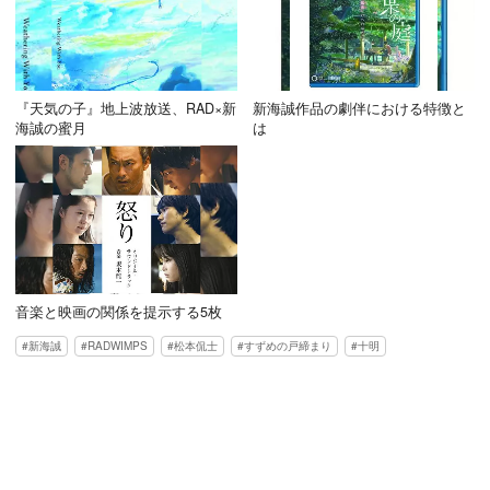
『天気の子』地上波放送、RAD×新
新海誠作品の劇伴における特徴と
海誠の蜜月
は
音楽と映画の関係を提示する5枚
新海誠
RADWIMPS
松本侃士
すずめの戸締まり
十明