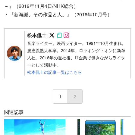
～』（2019年11月4日/NHK総合）
・『新海誠、その作品と人。』（2016年10月号）
Follow on SNS
Follow on SNS
Follow on SNS
松本侃士
音楽ライター。映画ライター。1991年10月生まれ。
慶應義塾大学卒。2014年、ロッキング・オンに新卒
入社。2018年の退社後、IT企業で働きながらライタ
ーとして活動中。
松本侃士の記事一覧はこちら
1
2
(current)
関連記事