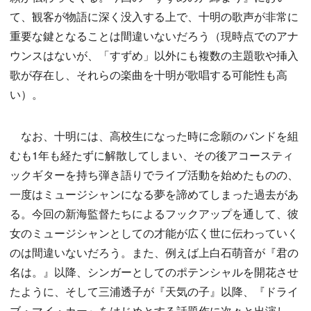
て、観客が物語に深く没入する上で、十明の歌声が非常に
重要な鍵となることは間違いないだろう（現時点でのアナ
ウンスはないが、「すずめ」以外にも複数の主題歌や挿入
歌が存在し、それらの楽曲を十明が歌唱する可能性も高
い）。
なお、十明には、高校生になった時に念願のバンドを組
むも1年も経たずに解散してしまい、その後アコースティ
ックギターを持ち弾き語りでライブ活動を始めたものの、
一度はミュージシャンになる夢を諦めてしまった過去があ
る。今回の新海監督たちによるフックアップを通して、彼
女のミュージシャンとしての才能が広く世に伝わっていく
のは間違いないだろう。また、例えば上白石萌音が『君の
名は。』以降、シンガーとしてのポテンシャルを開花させ
たように、そして三浦透子が『天気の子』以降、『ドライ
ブ・マイ・カー』をはじめとする話題作に次々と出演し、