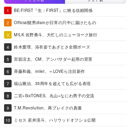
BE:FIRST『生：FIRST』に映る信頼関係
Official髭男dismが日常の只中に届けたもの
M!LK 佐野勇斗、大忙しのニューヨーク旅行
鈴木愛理、浴衣姿であざとさ全開ポーズ
宮舘涼太、CM、アンバサダー起用の背景
斉藤和義、milet、＝LOVEら注目新作
福山雅治、35周年を超えても広がる表現
二宮×SixTONES、丸山×なにわ男子の交流
T.M.Revolution、再ブレイクの真価
ミセス 若井滉斗、ハリウッドオフショ公開