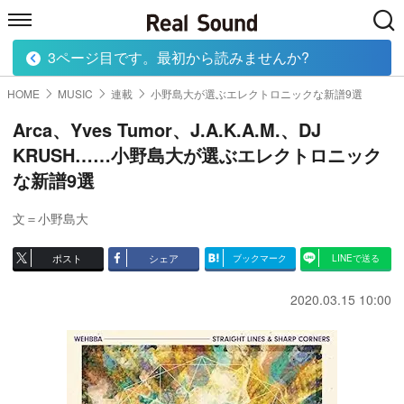
3ページ目です。最初から読みませんか?
HOME
MUSIC
MOVIE
TECH
BOOK
HOME
MUSIC
連載
小野島大が選ぶエレクトロニックな新譜9選
Arca、Yves Tumor、J.A.K.A.M.、DJ
KRUSH……小野島大が選ぶエレクトロニック
な新譜9選
文＝小野島大
ポスト
シェア
ブックマーク
LINEで送る
2020.03.15 10:00