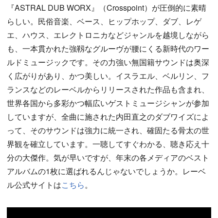
『ASTRAL DUB WORX』（Crosspoint）が圧倒的に素晴
らしい。民俗音楽、ベース、ヒップホップ、ダブ、レゲ
エ、ハウス、エレクトロニカなどジャンルを越境しながら
も、一本貫かれた強靱なグルーヴが腰にくる新時代のワー
ルドミュージックです。その力強い無国籍サウンドは奥深
く広がりがあり、かつ美しい。イスラエル、ベルリン、フ
ランスなどのレーベルからリリースされた作品も含まれ、
世界各国から多彩かつ幅広いゲストミュージシャンが参加
していますが、全曲に施された内田直之のダブワイズによ
って、そのサウンドは強力に統一され、確固たる骨太の世
界観を確立しています。一聴してすぐわかる、聴き応え十
分の大傑作。気が早いですが、年末の各メディアのベスト
アルバムの1枚に選ばれるんじゃないでしょうか。レーベ
ル公式サイトは
こちら
。