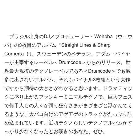
ブラジル出身のDJ／プロデューサー・Wehbba（ウェウ
バ）の3枚目のアルバム『Straight Lines & Sharp
Corners』は、スウェーデンのベテラン、アダム・ベイヤ
ーが主宰するレーベル＜Drumcode＞からのリリース。世
界最大規模のテクノレーベルである＜Drumcode＞でも滅
多に出さないアルバム、それもバイナル3枚組という大作
ですから期待の大きさがわかると思います。ドラマティッ
クに盛り上がるファンキーミニマルテクノで、巨大フェス
で何千人もの人々が踊り狂うさまがまざまざと浮かんでく
るような、大バコ向けのアゲアゲのトラックがたっぷり詰
め込まれています。近頃テクノらしいテクノアルバムがす
っかり少なくなったとお嘆きのあなた、ぜひ。