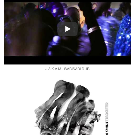
Play
J.A.K.A.M . WABISABI DUB