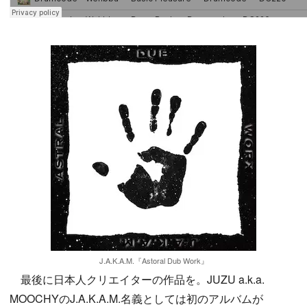
J.A.K.A.M.『Astoral Dub Work』
最後に日本人クリエイターの作品を。JUZU a.k.a.
MOOCHYのJ.A.K.A.M.名義としては初のアルバムが