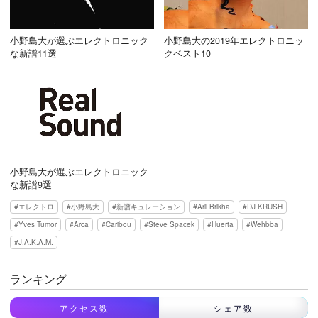
小野島大が選ぶエレクトロニック
小野島大の2019年エレクトロニッ
な新譜11選
クベスト10
小野島大が選ぶエレクトロニック
な新譜9選
エレクトロ
小野島大
新譜キュレーション
Aril Brikha
DJ KRUSH
Yves Tumor
Arca
Caribou
Steve Spacek
Huerta
Wehbba
J.A.K.A.M.
ランキング
アクセス数
シェア数