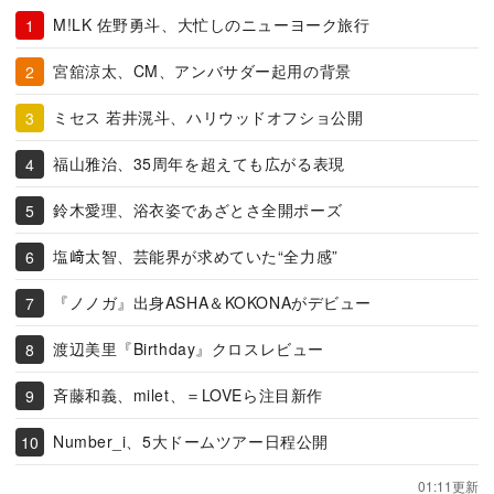
M!LK 佐野勇斗、大忙しのニューヨーク旅行
宮舘涼太、CM、アンバサダー起用の背景
ミセス 若井滉斗、ハリウッドオフショ公開
福山雅治、35周年を超えても広がる表現
鈴木愛理、浴衣姿であざとさ全開ポーズ
塩﨑太智、芸能界が求めていた“全力感”
『ノノガ』出身ASHA＆KOKONAがデビュー
渡辺美里『Birthday』クロスレビュー
斉藤和義、milet、＝LOVEら注目新作
Number_i、5大ドームツアー日程公開
01:11更新