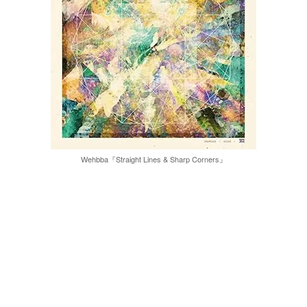
Wehbba『Straight Lines & Sharp Corners』