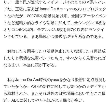
り、一般市民が連想する＜イメージそのままのＶ系＞バン
ドだ。正確に言えばJanne Da Arc・yasuのソロプロジェク
トなのだが、2007年の活動開始以来、全国ツアーやイベン
トなど超精力的なライヴ活動に加えて、全シングル19枚を
オリコン5位以内、全アルバム8枚を同7位以内にランクイ
ンさせている、まあ勤勉かつ優秀な現役Ｖ系なのである。
解散したり閉幕したり活動休止したり復活したり再結成
したりと我儘な先輩バンドたちは、すべからく見習わねば
なるまい。本当に頭が下がる。
私はJanne Da Arc時代のyasuをかなり緊密に定点観測し
ていたからか、今回の新作に関しても幾つかのメディアか
ら取材された。またそれ以外の日常場面においてもここ最
近、ABCに関してやたら訊かれる機会が多い。