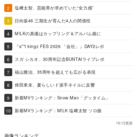
塩﨑太智、芸能界が求めていた“全力感”
日向坂46 三期生が育んだ4人の関係性
M!LKの真価はカップリング＆アルバム曲に
『s**t kingz FES 2026 「会社」』DAY2レポ
スガ シカオ、30周年記念BUNTAIライブレポ
福山雅治、35周年を超えても広がる表現
倖田來未、夏らしいド派手ネイルに反響
新着MVランキング：Snow Man「グッタイム」
新着MVランキング：M!LK 塩﨑太智 ソロ曲
16:12更新
画像ランキング