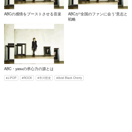
ABCの感情をブーストさせる音楽
ABCが“全国のファンに会う”意志と
戦略
ABC・yasuの求心力の源とは
J-POP
ROCK
市川哲史
Acid Black Cherry