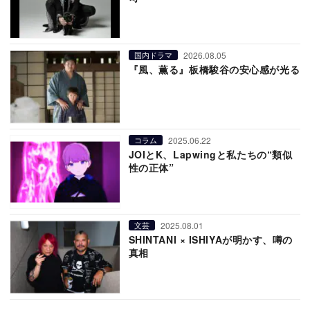
2026.08.05
国内ドラマ
『風、薫る』板橋駿谷の安心感が光る
2025.06.22
コラム
JOIとK、Lapwingと私たちの“類似
性の正体”
2025.08.01
文芸
SHINTANI × ISHIYAが明かす、噂の
真相