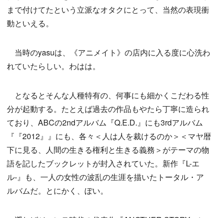
まで付けてたという立派なオタクにとって、当然の表現衝
動といえる。
当時のyasuは、《アニメイト》の店内に入る度に心洗わ
れていたらしい。わはは。
となるとそんな人種特有の、何事にも細かくこだわる性
分が起動する。たとえば過去の作品もやたら丁寧に造られ
ており、ABCの2ndアルバム『Q.E.D.』にも3rdアルバム
『『2012』』にも、各々＜人は人を裁けるのか＞＜マヤ暦
下に見る、人間の生きる権利と生きる義務＞がテーマの物
語を記したブックレットが封入されていた。新作『L-エ
ル-』も、一人の女性の波乱の生涯を描いたトータル・ア
ルバムだ。とにかく、ぽい。