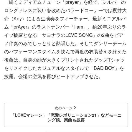
続くミディアムチューン「prayer」を経て、シルバーの
ロングドレスに装いを改めたバラードコーナーでは櫻井大
介（Key）による生演奏をフィーチャー。最新ミニアルバ
ム『prAyer』のラストナンバー「I am」、約20年ぶりのラ
イブ披露となる「サヨナラのLOVE SONG」の2曲をピア
ノ伴奏のみでしっとりと熱唱した。そしてダンサーチーム
のパフォーマンスタイムを挟んで再度の衣装替えを終えた
後藤は、自身の顔が大きくプリントされたグッズTシャツ
をリメイクしたカジュアルなスタイルで「BAD BOY」を
披露。会場の空気を再びヒートアップさせた。
次のページ
「LOVEマシーン」「恋愛レボリューション21」などモーニ
ング娘。楽曲も披露