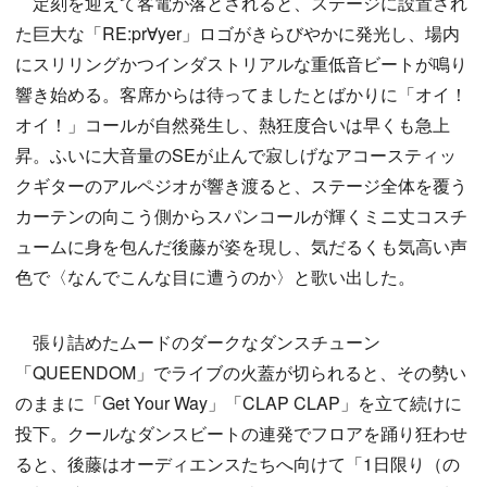
定刻を迎えて客電が落とされると、ステージに設置され
た巨大な「RE:pr∀yer」ロゴがきらびやかに発光し、場内
にスリリングかつインダストリアルな重低音ビートが鳴り
響き始める。客席からは待ってましたとばかりに「オイ！
オイ！」コールが自然発生し、熱狂度合いは早くも急上
昇。ふいに大音量のSEが止んで寂しげなアコースティッ
クギターのアルペジオが響き渡ると、ステージ全体を覆う
カーテンの向こう側からスパンコールが輝くミニ丈コスチ
ュームに身を包んだ後藤が姿を現し、気だるくも気高い声
色で〈なんでこんな目に遭うのか〉と歌い出した。
張り詰めたムードのダークなダンスチューン
「QUEENDOM」でライブの火蓋が切られると、その勢い
のままに「Get Your Way」「CLAP CLAP」を立て続けに
投下。クールなダンスビートの連発でフロアを踊り狂わせ
ると、後藤はオーディエンスたちへ向けて「1日限り（の