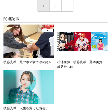
1
(current)
2
3
関連記事
後藤真希、足ツボ体験で涙の絶叫
松浦亜弥、後藤真希、藤本美貴…
厳選推し曲
後藤真希、人生を変えた出会い