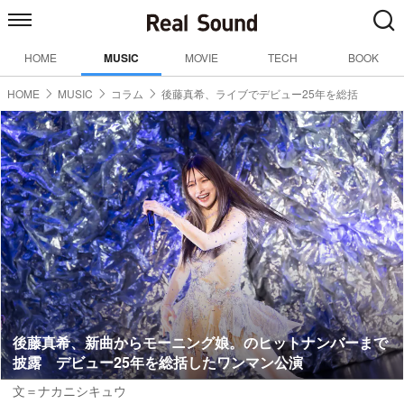
HOME
MUSIC
MOVIE
TECH
BOOK
HOME
MUSIC
コラム
後藤真希、ライブでデビュー25年を総括
後藤真希、新曲からモーニング娘。のヒットナンバーまで
披露 デビュー25年を総括したワンマン公演
文＝ナカニシキュウ