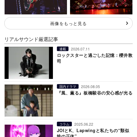
画像をもっと見る
リアルサウンド厳選記事
2026.07.11
連載
ロックスターと過ごした記憶：櫻井敦
司
2026.08.05
国内ドラマ
『風、薫る』板橋駿谷の安心感が光る
2025.06.22
コラム
JOIとK、Lapwingと私たちの“類似
性の正体”