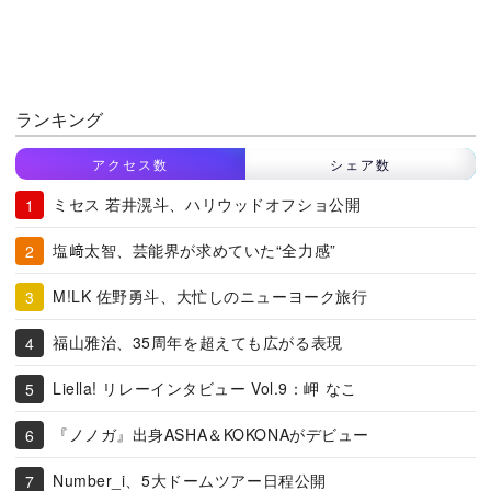
ランキング
アクセス数
シェア数
ミセス 若井滉斗、ハリウッドオフショ公開
塩﨑太智、芸能界が求めていた“全力感”
M!LK 佐野勇斗、大忙しのニューヨーク旅行
福山雅治、35周年を超えても広がる表現
Liella! リレーインタビュー Vol.9：岬 なこ
『ノノガ』出身ASHA＆KOKONAがデビュー
Number_i、5大ドームツアー日程公開