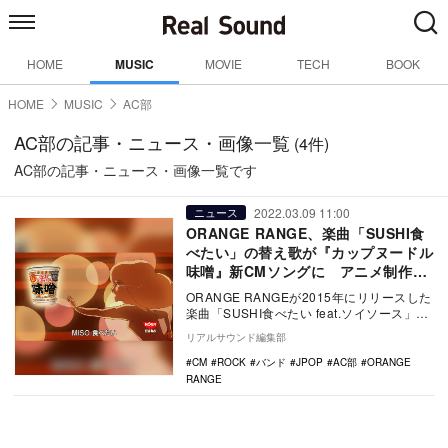
HOME
MUSIC
MOVIE
TECH
BOOK
HOME
MUSIC
AC部
AC部の記事・ニュース・画像一覧
(4件)
AC部の記事・ニュース・画像一覧です
2022.03.09 11:00
ニュース
ORANGE RANGE、楽曲「SUSHI食
べたい」の替え歌が『カップヌードル
味噌』新CMソングに アニメ制作は
MV同様AC部が担当
ORANGE RANGEが2015年にリリースした
楽曲「SUSHI食べたい feat.ソイソース」を
アレンジした替え歌が、日清食…
リアルサウンド編集部
CM
ROCK
バンド
JPOP
AC部
ORANGE
RANGE