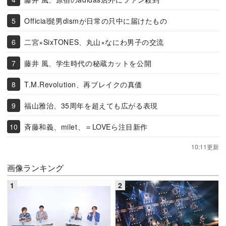
Official髭男dismが日常の只中に届けたもの
二宮×SixTONES、丸山×なにわ男子の交流
藤井 風、学生時代の秘蔵カットを公開
T.M.Revolution、再ブレイクの真価
福山雅治、35周年を超えても広がる表現
斉藤和義、milet、＝LOVEら注目新作
10:11更新
画像ランキング