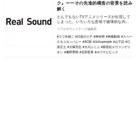
ク』ーーその先進的構造の背景を読み
解く
とんでもないTVアニメシリーズが出現して
しまった。いろいろな意味で破壊的な内容
が話題となっている『ポプテピピック』で
リアルサウンドテック編集部
ある。爆発的…
三ツ矢雄二
日高のり子
神谷明
神風動画
スペー
スネコカンパニー
AC部
Uchupeople
山下諒
江
原正士
大塚芳忠
大川ぶくぶ
新世紀エヴァンゲリ
オン
庵野秀明
玄田哲章
ポプテピピック