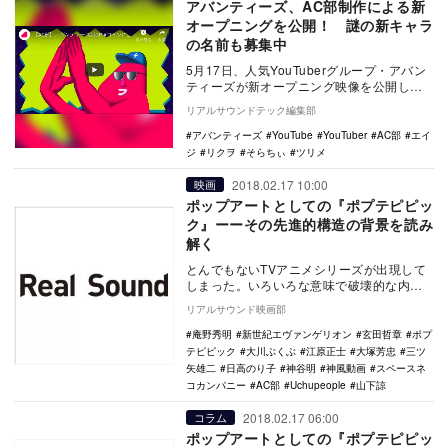
アバンティーズ、AC部制作による新
オープニングを公開！ 謎の新キャラ
の名前も募集中
5月17日、人気YouTuberグループ・アバン
ティーズが新オープニング映像を公開し
た。 【AC部】アバンティーズ新OP #コ…
リアルサウンドテック編集部
アバンティーズ
YouTube
YouTuber
AC部
エイ
ジ
リクヲ
そらちぃ
ツリメ
2018.02.17 10:00
映画
ポップアートとしての『ポプテピピッ
ク』ーーその先進的構造の背景を読み
解く
とんでもないTVアニメシリーズが出現して
しまった。いろいろな意味で破壊的な内容
が話題となっている『ポプテピピック』で
リアルサウンド映画部
ある。爆発的…
庵野秀明
新世紀エヴァンゲリオン
玄田哲章
ポプ
テピピック
大川ぶくぶ
江原正士
大塚芳忠
三ツ
矢雄二
日高のり子
神谷明
神風動画
スペースネ
コカンパニー
AC部
Uchupeople
山下諒
2018.02.17 06:00
コラム
ポップアートとしての『ポプテピピッ