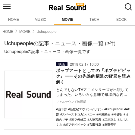
HOME
MUSIC
MOVIE
TECH
BOOK
HOME
MOVIE
Uchupeople
Uchupeopleの記事・ニュース・画像一覧
(2件)
Uchupeopleの記事・ニュース・画像一覧です
2018.02.17 10:00
映画
ポップアートとしての『ポプテピピッ
ク』ーーその先進的構造の背景を読み
解く
とんでもないTVアニメシリーズが出現して
しまった。いろいろな意味で破壊的な内容
が話題となっている『ポプテピピック』で
リアルサウンド映画部
ある。爆発的…
山下諒
新世紀エヴァンゲリオン
Uchupeople
AC
部
スペースネコカンパニー
神風動画
神谷明
日
高のり子
三ツ矢雄二
大塚芳忠
江原正士
大川ぶ
くぶ
ポプテピピック
玄田哲章
庵野秀明