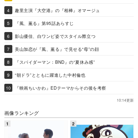
趣里主演『大空港』の『相棒』オマージュ
『風、薫る』第95話あらすじ
影山優佳、白ワンピ姿でスタイル際立つ
美山加恋が『風、薫る』で見せる“母”の顔
『スパイダーマン：BND』の“夏休み感”
“朝ドラ”とともに躍進した中村倫也
『映画ちいかわ』EDテーマからその後を考察
10:14更新
画像ランキング