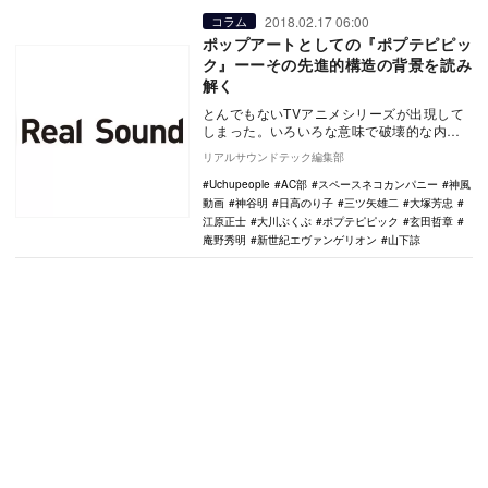
2018.02.17 06:00
コラム
ポップアートとしての『ポプテピピッ
ク』ーーその先進的構造の背景を読み
解く
とんでもないTVアニメシリーズが出現して
しまった。いろいろな意味で破壊的な内容
が話題となっている『ポプテピピック』で
リアルサウンドテック編集部
ある。爆発的…
Uchupeople
AC部
スペースネコカンパニー
神風
動画
神谷明
日高のり子
三ツ矢雄二
大塚芳忠
江原正士
大川ぶくぶ
ポプテピピック
玄田哲章
庵野秀明
新世紀エヴァンゲリオン
山下諒