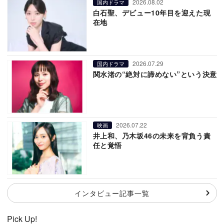
2026.08.02
国内ドラマ
白石聖、デビュー10年目を迎えた現
在地
2026.07.29
国内ドラマ
関水渚の“絶対に諦めない”という決意
2026.07.22
映画
井上和、乃木坂46の未来を背負う責
任と覚悟
インタビュー記事一覧
Pick Up!