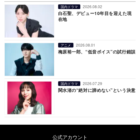
2026.08.02
国内ドラマ
白石聖、デビュー10年目を迎えた現
在地
2026.08.01
アニメ
梅原裕一郎、“低音ボイス”の試行錯誤
2026.07.29
国内ドラマ
関水渚の“絶対に諦めない”という決意
公式アカウント