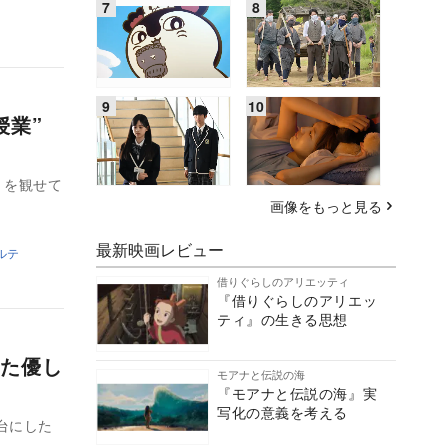
の授業”
）を観せて
画像をもっと見る
最新映画レビュー
ルテ
借りぐらしのアリエッティ
『借りぐらしのアリエッ
ティ』の生きる思想
た優し
モアナと伝説の海
『モアナと伝説の海』実
写化の意義を考える
台にした