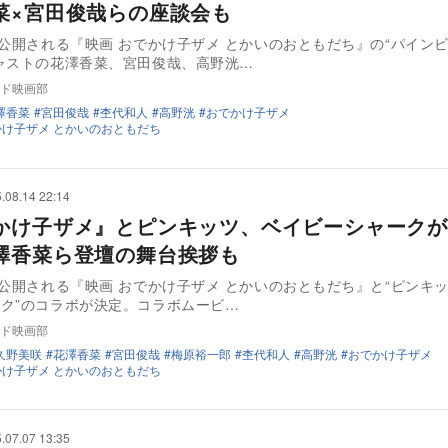
菜×宮田俊哉らの座談会も
に公開される『映画 おでかけ子ザメ とかいのおともだち』の“パイン
ャストの花澤香菜、宮田俊哉、高野洸…
ド映画部
澤香菜
宮田俊哉
杢代和人
高野洸
おでかけ子ザメ
かけ子ザメ とかいのおともだち
.08.14 22:14
かけ子ザメ』とピンキッツ、ベイビーシャークが
澤香菜ら登壇の舞台挨拶も
に公開される『映画 おでかけ子ザメ とかいのおともだち』と“ピンキ
ク”のコラボが決定。コラボムービ…
ド映画部
久野美咲
花澤香菜
宮田俊哉
梅原裕一郎
杢代和人
高野洸
おでかけ子ザメ
かけ子ザメ とかいのおともだち
.07.07 13:35