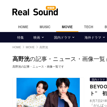
HOME
MUSIC
MOVIE
TECH
特集
映画
国内ドラマ
海外ドラマ
HOME
MOVIE
高野洸
の記事・ニュース・画像一覧
高野洸
高野洸の記事・ニュース・画像一覧です
国内ドラマ
BEYO
ト” 
8月7日2
『がんば