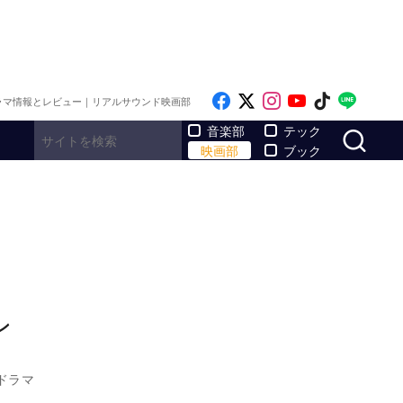
Like on Facebook
Follow on x
Follow on Inst
Follow on Y
Follow on
Follo
ラマ情報とレビュー｜リアルサウンド映画部
サ
音楽部
テック
映画部
ブック
ン
ドラマ