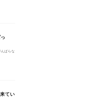
ばっ
がんばらな
来てい