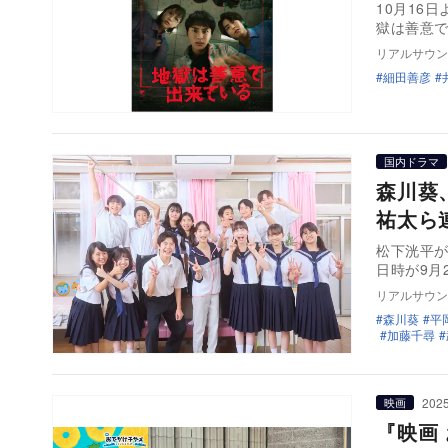
10月16
獄は善意
リアルサウン
細田善彦
国内ドラマ
森川葵
祐太ら
松下洸平が
日時が9月
リアルサウン
森川葵
平
加藤千尋
2025
映画
『映画