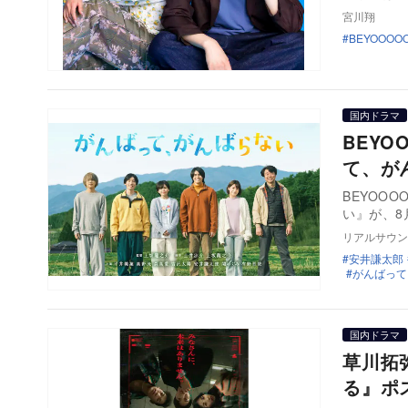
宮川翔
BEYOOOO
国内ドラマ
BEY
て、が
BEYOO
い』が、8
リアルサウン
安井謙太郎
がんばって
国内ドラマ
草川拓
る』ポ