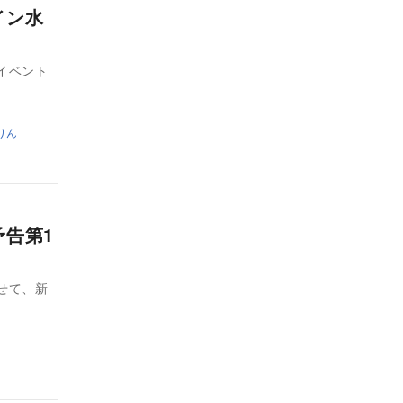
イン水
イベント
りん
予告第1
せて、新