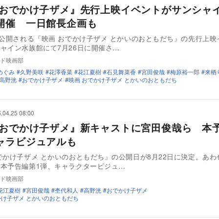
 おでかけ子ザメ』先行上映イベントがサンシャ
開催 一日館長企画も
に公開される『映画 おでかけ子ザメ とかいのおともだち』の先行上映
ャイン水族館にて7月26日に開催さ…
ド映画部
めぐみ
久野美咲
花澤香菜
花江夏樹
石見舞菜香
宮田俊哉
梅原裕一郎
来栖
高野洸
おでかけ子ザメ
映画 おでかけ子ザメ とかいのおともだち
.04.25 08:00
 おでかけ子ザメ』新キャストに宮田俊哉ら 本
ャラビジュアルも
でかけ子ザメ とかいのおともだち』の公開日が8月22日に決定。あわ
本予告編第1弾、キャラクタービジュ…
ド映画部
花江夏樹
宮田俊哉
杢代和人
高野洸
おでかけ子ザメ
かけ子ザメ とかいのおともだち