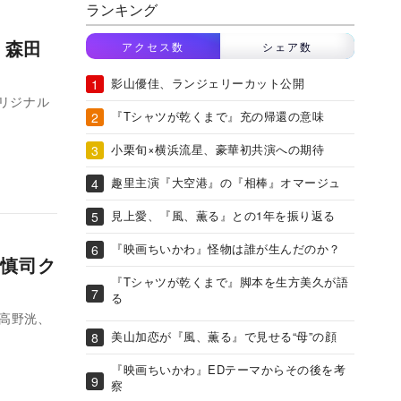
ランキング
 森田
アクセス数
シェア数
影山優佳、ランジェリーカット公開
オリジナル
『Tシャツが乾くまで』充の帰還の意味
小栗旬×横浜流星、豪華初共演への期待
趣里主演『大空港』の『相棒』オマージュ
見上愛、『風、薫る』との1年を振り返る
『映画ちいかわ』怪物は誰が生んだのか？
慎司ク
『Tシャツが乾くまで』脚本を生方美久が語
る
高野洸、
美山加恋が『風、薫る』で見せる“母”の顔
『映画ちいかわ』EDテーマからその後を考
察