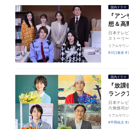
国内ドラマ
『アン
想＆高
日本テレビ
ストーリー
リアルサウン
川口春奈
国内ドラマ
『放課
ランク
日本テレ
六角慎司
リアルサウン
平岡祐太