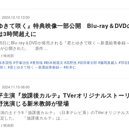
2024.12.10 13:00
きて咲く』特典映像一部公開 Blu-ray＆DV
は3時間超えに
2月5日にBlu-ray＆DVDが発売される『君とゆきて咲く～新選組青春録
部が公開された。 原作…
ド映画部
阪本奨悟
手塚治虫
奥智哉
駒木根葵汰
高野洸
前田拳太郎
藤岡真威人
羽谷
咲く
君とゆきて咲く ～新選組青春録～
松本仁
2024.11.15 06:00
平主演『放課後カルテ』TVerオリジナルストー
野洸演じる新米教師が登場
演の土ドラ9『放課後カルテ』（日本テレビ系）のTVerオリジナル
決定した。 『放課後カルテ』は、…
ド映画部