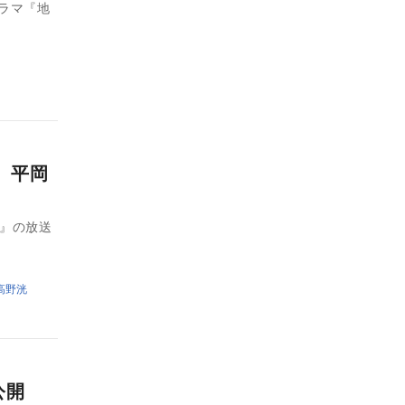
ドラマ『地
、平岡
秋』の放送
高野洸
ル公開