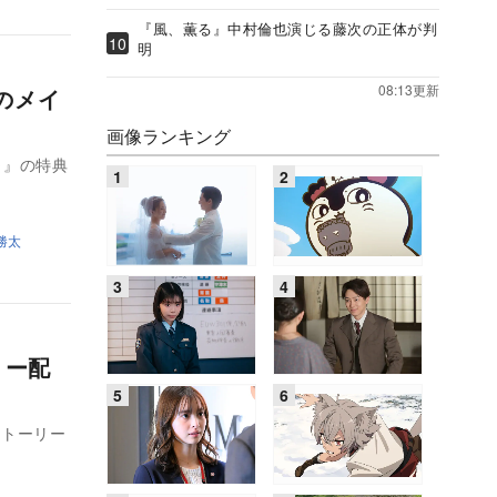
『風、薫る』中村倫也演じる藤次の正体が判
明
08:13更新
Dのメイ
画像ランキング
～』の特典
勝太
リー配
ストーリー