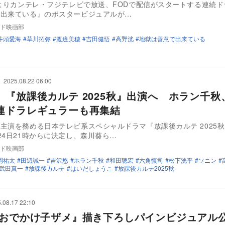
日よりカンテレ・フジテレビで放送、FODで配信がスタートする連続
で出来ている』のポスタービジュアルが…
ド映画部
井頭愛海
草川拓弥
渡邉美穂
吉田健悟
高野洸
地獄は善意で出来ている
2025.08.22 06:00
、『放課後カルテ 2025秋』出演へ ホラン千秋
連ドラレギュラーも再集結
主演を務める日本テレビ系スペシャルドラマ『放課後カルテ 2025
24日21時からに決定し、森川葵ら…
ド映画部
岡祐太
田辺誠一
吉沢悠
ホラン千秋
和田聰宏
六角慎司
松下洸平
ソニン
武田真一
放課後カルテ
はいだしょうこ
放課後カルテ2025秋
.08.17 22:10
 おでかけ子ザメ』描き下ろしパインビジュア