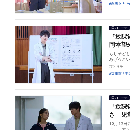
森川葵
TV
国内ドラマ
『放課
岡本望
もし子ど
あげると
苫とり子
森川葵
平
国内ドラマ
『放課
さ 児
10月12
ヒューマ