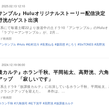
2025.02.13 12:10
サンブル』Huluオリジナルストーリー配信決定
野洸がゲスト出演
系にて毎週土曜22より放送中の土ドラ10『アンサンブル』のHulu
『ラブリーアンサンブル』が、2月…
ド映画部
アンサンブル
Hulu
松村北斗
長濱ねる
森田想
じろう
SixTONES
高野洸
2024.12.19 06:00
後カルテ』ホラン千秋、平岡祐太、高野洸、六角
アップ 「寂しいです」
ビ系土ドラ9『放課後カルテ』に出演しているホラン千秋、平岡祐太、
がクランクアップを迎えた。 本作は、…
ド映画部
ホラン千秋
六角慎司
松下洸平
高野洸
放課後カルテ