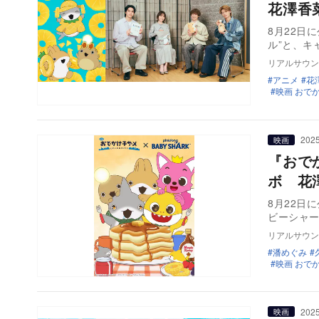
花澤香
8月22日
ル”と、キ
リアルサウン
アニメ
花
映画 おで
2025
映画
『おで
ボ 花
8月22日
ビーシャー
リアルサウン
潘めぐみ
映画 おで
2025
映画