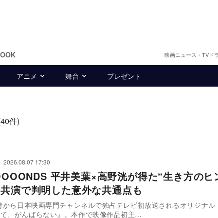
BOOK
映画ニュース・TVド
アニメ
舞台
プレゼント
(40件)
2026.08.07 17:30
OOOONDS 平井美葉×高野洸が得た“生き方のヒ
初共演で判明した意外な共通点も
1時から日本映画専門チャンネルで独占テレビ初放送されるオリジナル
って、がんばらない』。本作で映像作品初主…