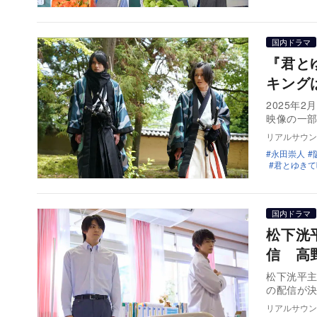
国内ドラマ
『君とゆ
キング
2025年
映像の一
リアルサウン
永田崇人
君とゆきて
国内ドラマ
松下洸
信 高
松下洸平主
の配信が
リアルサウン