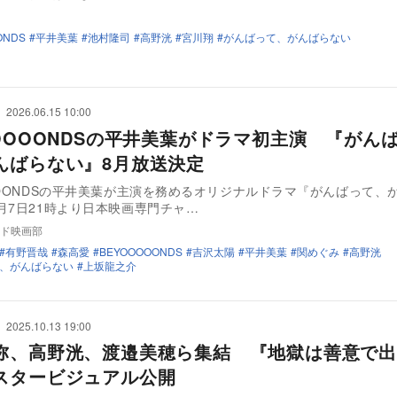
ONDS
平井美葉
池村隆司
高野洸
宮川翔
がんばって、がんばらない
2026.06.15 10:00
OOOOONDSの平井美葉がドラマ初主演 『がん
んばらない』8月放送決定
OOONDSの平井美葉が主演を務めるオリジナルドラマ『がんばって、
月7日21時より日本映画専門チャ…
ド映画部
有野晋哉
森高愛
BEYOOOOONDS
吉沢太陽
平井美葉
関めぐみ
高野洸
、がんばらない
上坂龍之介
2025.10.13 19:00
弥、高野洸、渡邉美穂ら集結 『地獄は善意で出
スタービジュアル公開