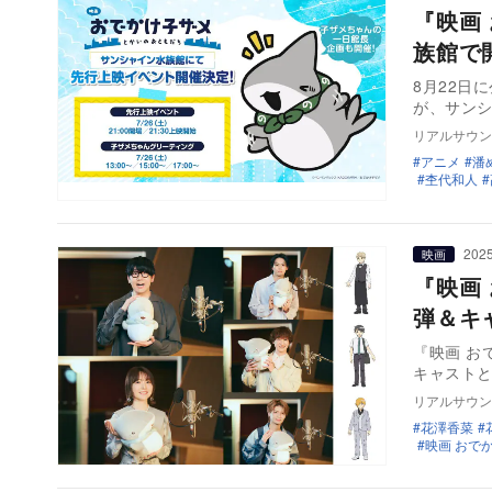
『映画
族館で
8月22日
が、サンシ
リアルサウン
アニメ
潘
杢代和人
2025
映画
『映画
弾＆キ
『映画 お
キャストと
リアルサウン
花澤香菜
映画 おで