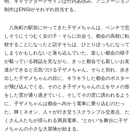
明、キャラクターデザインは竹内あゆみ、アニメーション
制作はENGIがそれぞれ担当する。
八魚町の駅前にやってきた子ザメちゃんは、ベンチで悲
しそうにうつむく女の子・そらに出会う。都会の高校に転
校することになったと話すそらは、ひとりぼっちになって
しまうかもしれないと落ち込んでいた。楽しい都会の様子
が載っている雑誌を見ながら、きっと都会でも新しいお友
達ができると元気づける子ザメちゃん。そらと別れ、歩き
出した子ザメちゃんの目に、キラキラした都会のポスター
が飛び込んでくる。そのとき子ザメちゃんの上をサメの形
をした雲が通り過ぎていく。そしてその雲に誘われるよう
に、子ザメちゃんは都会へ向かう電車に乗り込むのだっ
た。輝くネオン、人々が行き交うスクランブル交差点、た
くさん人たちが揺られる満員電車。“とかい“を舞台に子ザ
メちゃんの小さな大冒険が始まる。