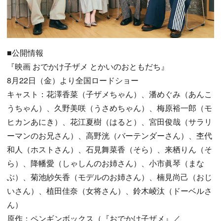
■公開情報
『映画 おでかけ子ザメ とかいのおともだち』
8月22日（金）より全国ロードショー
キャスト：花澤香菜（子ザメちゃん）、潘めぐみ（あんこ
うちゃん）、久野美咲（うさめちゃん）、梅原裕一郎（モ
ヒカンあにき）、花江夏樹（はると）、宮田俊哉（サラリ
ーマンのお兄さん）、高野洸（バーテンダーさん）、杢代
和人（ホストさん）、石見舞菜香（そら）、来栖りん（そ
ら）、降幡愛（しゃしんのお姉さん）、小市眞琴（まな
ぶ）、菊池紗矢香（モデルのお姉さん）、楠見尚己（おじ
いさん）、植田佳奈（女将さん）、鈴木崚汰（ドーベルさ
ん）
原作：ペンギンボックス（『おでかけ子ザメ』／