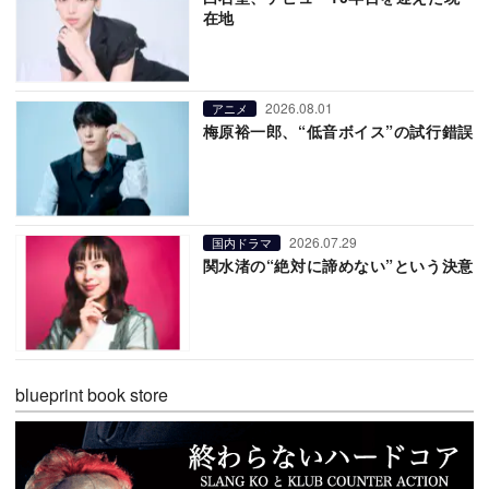
在地
2026.08.01
アニメ
梅原裕一郎、“低音ボイス”の試行錯誤
2026.07.29
国内ドラマ
関水渚の“絶対に諦めない”という決意
blueprint book store