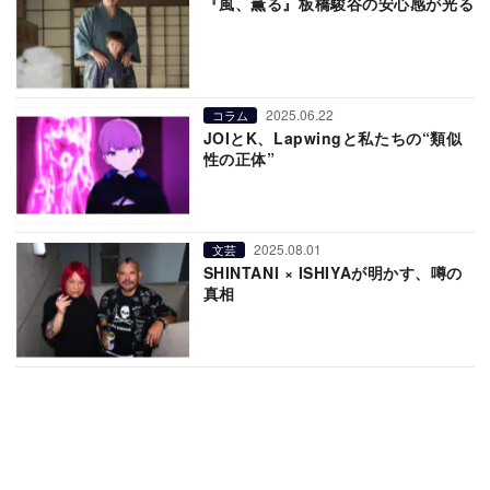
『風、薫る』板橋駿谷の安心感が光る
2025.06.22
コラム
JOIとK、Lapwingと私たちの“類似
性の正体”
2025.08.01
文芸
SHINTANI × ISHIYAが明かす、噂の
真相