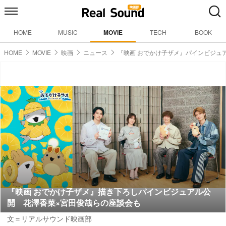
HOME
MUSIC
MOVIE
TECH
BOOK
HOME
MOVIE
映画
ニュース
『映画 おでかけ子ザメ』パインビジュ
『映画 おでかけ子ザメ』描き下ろしパインビジュアル公
開 花澤香菜×宮田俊哉らの座談会も
文＝リアルサウンド映画部