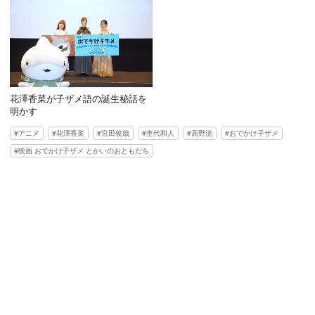
花澤香菜が子ザメ語の誕生秘話を
明かす
アニメ
花澤香菜
宮田俊哉
杢代和人
高野洸
おでかけ子ザメ
映画 おでかけ子ザメ とかいのおともだち