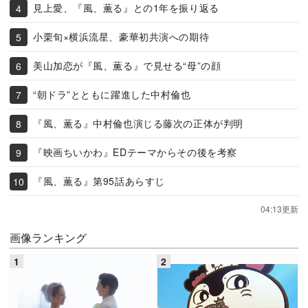
見上愛、『風、薫る』との1年を振り返る
小栗旬×横浜流星、豪華初共演への期待
美山加恋が『風、薫る』で見せる“母”の顔
“朝ドラ”とともに躍進した中村倫也
『風、薫る』中村倫也演じる藤次の正体が判明
『映画ちいかわ』EDテーマからその後を考察
『風、薫る』第95話あらすじ
04:13更新
画像ランキング