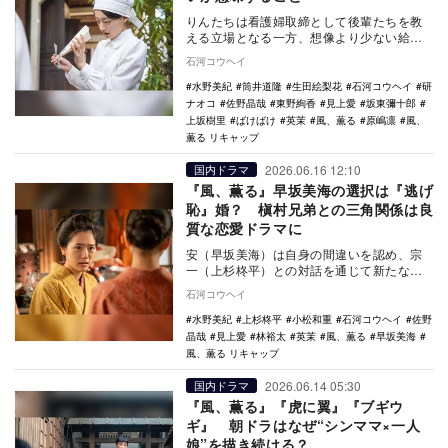
りんたちは看護婦取締として後輩たちを教
える立場となる一方、想像より少ない給料
に住まいの問題も浮上。シマケンはりんに
石河コウヘイ
原稿を渡せず、…
水野美紀
筒井道隆
生田絵梨花
石河コウヘイ
研
ナオコ
佐野晶哉
東野絢香
見上愛
坂東彌十郎
上坂樹里
ばけばけ
英茉
風、薫る
原嶋凛
風、
薫る リキャップ
2026.06.16 12:10
国内ドラマ
『風、薫る』早坂美海の選択は『逃げ
恥』婚？ 槇村兄弟との三角関係は良
質な恋愛ドラマに
安（早坂美海）は自身の間違いを認め、宗
一（上杉柊平）との対話を通じて新たな結
婚観と恋心に気づく。一方、太一（林裕
石河コウヘイ
太）は失恋を経験…
水野美紀
上杉柊平
小松和重
石河コウヘイ
佐野
晶哉
見上愛
林裕太
英茉
風、薫る
早坂美海
風、薫る リキャップ
2026.06.14 05:30
国内ドラマ
『風、薫る』『虎に翼』『ブギウ
ギ』 朝ドラはなぜ“シンママ×一人
娘”を描き続ける？