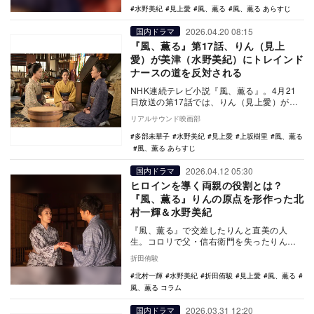
水野美紀
見上愛
風、薫る
風、薫る あらすじ
2026.04.20 08:15
国内ドラマ
『風、薫る』第17話、りん（見上
愛）が美津（水野美紀）にトレインド
ナースの道を反対される
NHK連続テレビ小説『風、薫る』。4月21
日放送の第17話では、りん（見上愛）が美
津（水野美紀）にトレインドナースの道を
リアルサウンド映画部
反対され…
多部未華子
水野美紀
見上愛
上坂樹里
風、薫る
風、薫る あらすじ
2026.04.12 05:30
国内ドラマ
ヒロインを導く両親の役割とは？
『風、薫る』りんの原点を形作った北
村一輝＆水野美紀
『風、薫る』で交差したりんと直美の人
生。コロリで父・信右衛門を失ったりん
と、“人のため”に生きる直美がナースを目指
折田侑駿
す背景には両親…
北村一輝
水野美紀
折田侑駿
見上愛
風、薫る
風、薫る コラム
2026.03.31 12:20
国内ドラマ