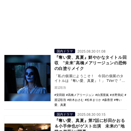
2025.08.30 01:08
国内ドラマ
『奪い愛、真夏』鮮やかなタイトル回
収 “未来”高橋メアリージュンの恐怖
の白塗りメイク
「私の個展にようこそ！ 今回の個展のタ
イトルは『奪い愛、真夏』！」 TVerで『奪
い愛、真夏』をみる ストレートかつ、鮮
渡辺彰浩
や…
安田顕
高橋メアリージュン
白濱亜嵐
水野美紀
渡辺彰浩
鈴木おさむ
松本まりか
森香澄
奪い
愛、真夏
2025.08.30 00:15
国内ドラマ
『奪い愛、真夏』第7話に杉田かおる
＆小手伸也がゲスト出演 未来の“地