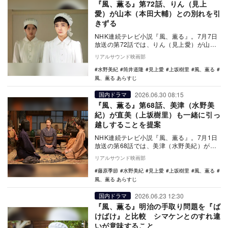
『風、薫る』第72話、りん（見上
愛）が山本（本田大輔）との別れを引
きずる
NHK連続テレビ小説『風、薫る』。7月7日
放送の第72話では、りん（見上愛）が山本
（本田大輔）との別れを引きずる。 朝ド
リアルサウンド映画部
ラ第…
水野美紀
筒井道隆
見上愛
上坂樹里
風、薫る
風、薫る あらすじ
2026.06.30 08:15
国内ドラマ
『風、薫る』第68話、美津（水野美
紀）が直美（上坂樹里）も一緒に引っ
越しすることを提案
NHK連続テレビ小説『風、薫る』。7月1日
放送の第68話では、美津（水野美紀）が直
美（上坂樹里）も一緒に引っ越しすること
リアルサウンド映画部
を提案す…
藤原季節
水野美紀
見上愛
上坂樹里
風、薫る
風、薫る あらすじ
2026.06.23 12:30
国内ドラマ
『風、薫る』明治の手取り問題を『ば
けばけ』と比較 シマケンとのすれ違
いが意味すること