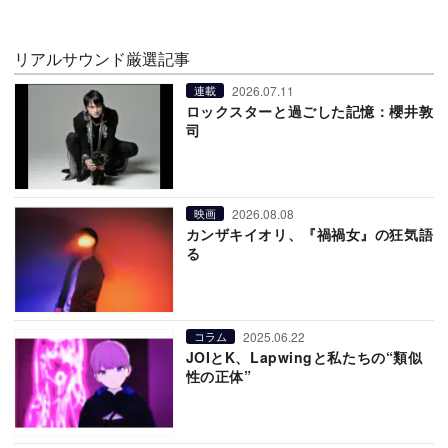
リアルサウンド厳選記事
2026.07.11
連載
ロックスターと過ごした記憶：櫻井敦
司
2026.08.08
映画
カンザキイオリ、『禍禍女』の狂気語
る
2025.06.22
コラム
JOIとK、Lapwingと私たちの“類似
性の正体”