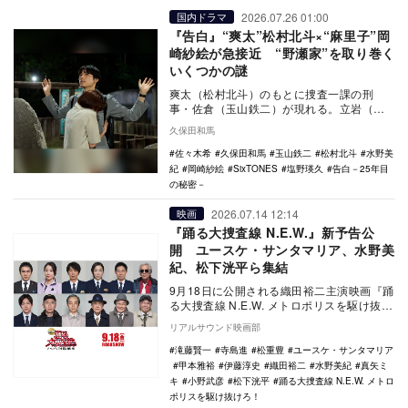
2026.07.26 01:00
国内ドラマ
『告白』“爽太”松村北斗×“麻里子”岡
崎紗絵が急接近 “野瀬家”を取り巻く
いくつかの謎
爽太（松村北斗）のもとに捜査一課の刑
事・佐倉（玉山鉄二）が現れる。立岩（丸
山智己）が殺害された事件で、現場近くの
久保田和馬
監視カメラに爽太…
佐々木希
久保田和馬
玉山鉄二
松村北斗
水野美
紀
岡崎紗絵
SixTONES
塩野瑛久
告白－25年目
の秘密－
2026.07.14 12:14
映画
『踊る大捜査線 N.E.W.』新予告公
開 ユースケ・サンタマリア、水野美
紀、松下洸平ら集結
9月18日に公開される織田裕二主演映画『踊
る大捜査線 N.E.W. メトロポリスを駆け抜け
ろ！』の新予告と本ポスターが公開され、
リアルサウンド映画部
…
滝藤賢一
寺島進
松重豊
ユースケ・サンタマリア
甲本雅裕
伊藤淳史
織田裕二
水野美紀
真矢ミ
キ
小野武彦
松下洸平
踊る大捜査線 N.E.W. メトロ
ポリスを駆け抜けろ！