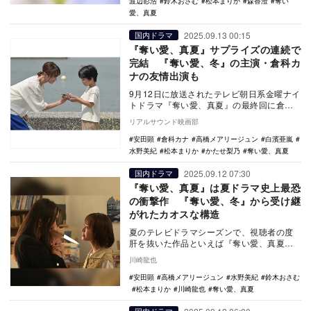
渡辺彰浩
鈴木おさむ
松本まりか
森香澄
奪い
愛、真夏
2025.09.13 00:15
国内ドラマ
『奪い愛、真夏』サプライズの連続で
完結 『奪い愛、冬』の主演・倉科カ
ナの友情出演も
9月12日に放送されたテレビ朝日系金曜ナイ
トドラマ『奪い愛、真夏』の最終回に倉科
カナが友情出演を果たした。 TVerで『奪い
リアルサウンド映画部
愛…
安田顕
倉科カナ
高橋メアリージュン
白濱亜嵐
水野美紀
松本まりか
かたせ梨乃
奪い愛、真夏
2025.09.12 07:30
国内ドラマ
『奪い愛、真夏』は夏ドラマ史上最恐
の衝撃作 『奪い愛、冬』から受け継
がれたカオスな構造
夏のテレビドラマシーズンで、視聴者の度
肝を抜いた作品といえば『奪い愛、真夏』
（テレビ朝日系）だろう。一見すると禁断
川崎龍也
の恋愛劇だが、…
安田顕
高橋メアリージュン
水野美紀
鈴木おさむ
松本まりか
川崎龍也
奪い愛、真夏