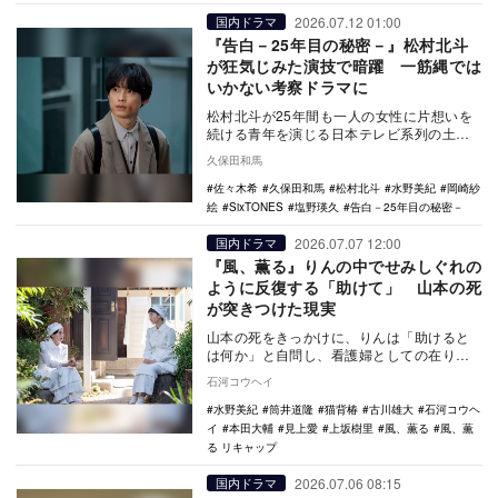
2026.07.12 01:00
国内ドラマ
『告白－25年目の秘密－』松村北斗
が狂気じみた演技で暗躍 一筋縄では
いかない考察ドラマに
松村北斗が25年間も一人の女性に片想いを
続ける青年を演じる日本テレビ系列の土曜
ドラマ『告白－25年目の秘密－』（日本テ
久保田和馬
レビ系）が…
佐々木希
久保田和馬
松村北斗
水野美紀
岡崎紗
絵
SixTONES
塩野瑛久
告白－25年目の秘密－
2026.07.07 12:00
国内ドラマ
『風、薫る』りんの中でせみしぐれの
ように反復する「助けて」 山本の死
が突きつけた現実
山本の死をきっかけに、りんは「助けると
は何か」と自問し、看護婦としての在り方
に深く苦しむ。直美だけには弱さを見せる
石河コウヘイ
姿も印象的だっ…
水野美紀
筒井道隆
猫背椿
古川雄大
石河コウヘ
イ
本田大輔
見上愛
上坂樹里
風、薫る
風、薫
る リキャップ
2026.07.06 08:15
国内ドラマ