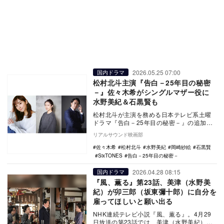
2026.05.25 07:00
国内ドラマ
松村北斗主演『告白－25年目の秘密
－』佐々木希がシングルマザー役に
水野美紀＆石黒賢も
松村北斗が主演を務める日本テレビ系土曜
ドラマ『告白－25年目の秘密－』の追加キ
ャストとして、佐々木希、水野美紀、石黒
リアルサウンド映画部
賢の出演が発…
佐々木希
松村北斗
水野美紀
岡崎紗絵
石黒賢
SixTONES
告白－25年目の秘密－
2026.04.28 08:15
国内ドラマ
『風、薫る』第23話、美津（水野美
紀）が卯三郎（坂東彌十郎）に自分を
雇ってほしいと願い出る
NHK連続テレビ小説『風、薫る』。4月29
日放送の第23話では、美津（水野美紀）が