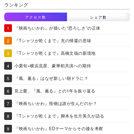
ランキング
アクセス数
シェア数
『映画ちいかわ』が描いた“恐ろしさ”の正体
『Tシャツが乾くまで』充の帰還の意味
『Tシャツが乾くまで』高橋文哉の新境地
小栗旬×横浜流星、豪華初共演への期待
『風、薫る』はなぜ新しい朝ドラに？
見上愛、『風、薫る』との1年を振り返る
『映画ちいかわ』怪物は誰が生んだのか？
『Tシャツが乾くまで』脚本を生方美久が語る
『映画ちいかわ』EDテーマからその後を考察