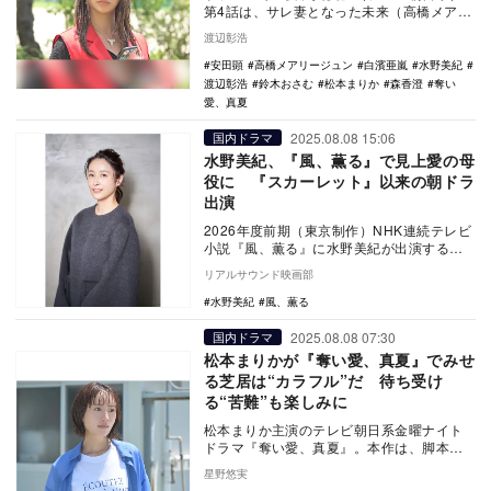
第4話は、サレ妻となった未来（高橋メアリ
ージュン）が覚醒し、このドラマの本領発
渡辺彰浩
揮と言わんば…
安田顕
高橋メアリージュン
白濱亜嵐
水野美紀
渡辺彰浩
鈴木おさむ
松本まりか
森香澄
奪い
愛、真夏
2025.08.08 15:06
国内ドラマ
水野美紀、『風、薫る』で見上愛の母
役に 『スカーレット』以来の朝ドラ
出演
2026年度前期（東京制作）NHK連続テレビ
小説『風、薫る』に水野美紀が出演するこ
とが発表された。 朝ドラ第114作目とな
リアルサウンド映画部
る…
水野美紀
風、薫る
2025.08.08 07:30
国内ドラマ
松本まりかが『奪い愛、真夏』でみせ
る芝居は“カラフル”だ 待ち受け
る“苦難”も楽しみに
松本まりか主演のテレビ朝日系金曜ナイト
ドラマ『奪い愛、真夏』。本作は、脚本
家・鈴木おさむが「これで最後」として担
星野悠実
当した『奪い愛』…