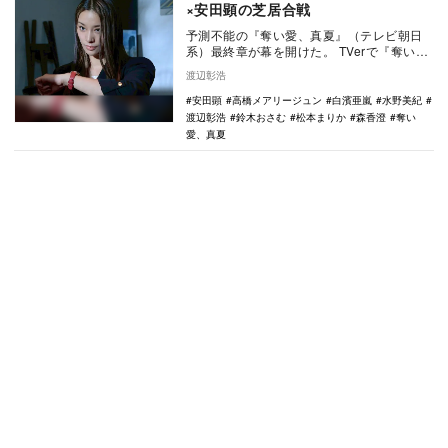
×安田顕の芝居合戦
予測不能の『奪い愛、真夏』（テレビ朝日
系）最終章が幕を開けた。 TVerで『奪い
愛、真夏』をみる 第7話の始まりは、未来
渡辺彰浩
（…
安田顕
高橋メアリージュン
白濱亜嵐
水野美紀
渡辺彰浩
鈴木おさむ
松本まりか
森香澄
奪い
愛、真夏