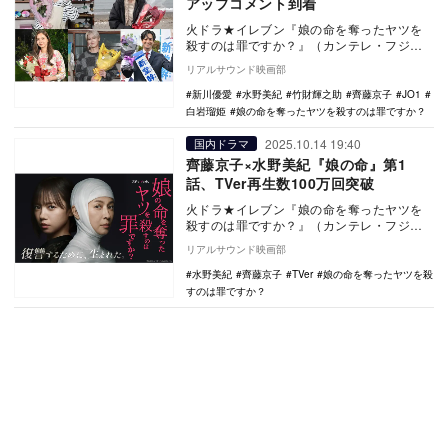
アップコメント到着
火ドラ★イレブン『娘の命を奪ったヤツを
殺すのは罪ですか？』（カンテレ・フジテ
レビ系）がクランクアップを迎え、W主演
リアルサウンド映画部
の齊藤京子と水…
新川優愛
水野美紀
竹財輝之助
齊藤京子
JO1
白岩瑠姫
娘の命を奪ったヤツを殺すのは罪ですか？
2025.10.14 19:40
国内ドラマ
齊藤京子×水野美紀『娘の命』第1
話、TVer再生数100万回突破
火ドラ★イレブン『娘の命を奪ったヤツを
殺すのは罪ですか？』（カンテレ・フジテ
レビ系）第1話のTVer再生数が100万回を突
リアルサウンド映画部
破した…
水野美紀
齊藤京子
TVer
娘の命を奪ったヤツを殺
すのは罪ですか？