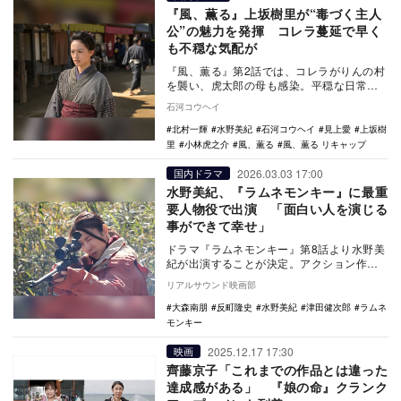
『風、薫る』上坂樹里が“毒づく主人
公”の魅力を発揮 コレラ蔓延で早く
も不穏な気配が
『風、薫る』第2話では、コレラがりんの村
を襲い、虎太郎の母も感染。平穏な日常が
揺らぐ中、美津と直美の出会いを通じて主
石河コウヘイ
人公2人に接…
北村一輝
水野美紀
石河コウヘイ
見上愛
上坂樹
里
小林虎之介
風、薫る
風、薫る リキャップ
2026.03.03 17:00
国内ドラマ
水野美紀、『ラムネモンキー』に最重
要人物役で出演 「面白い人を演じる
事ができて幸せ」
ドラマ『ラムネモンキー』第8話より水野美
紀が出演することが決定。アクション作品
への出演も豊富な水野だが、今作では猟銃
リアルサウンド映画部
を構える姿も…
大森南朋
反町隆史
水野美紀
津田健次郎
ラムネ
モンキー
2025.12.17 17:30
映画
齊藤京子「これまでの作品とは違った
達成感がある」 『娘の命』クランク