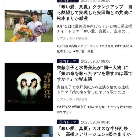
2025.09.12 06:00
国内ドラマ
『奪い愛、真夏』クランクアップ 自
ら熱望して実現した安田顕との共演に
松本まりか感激
9月12日に最終回を向けるテレビ朝日系金曜
ナイトドラマ『奪い愛、真夏』。主演の松
本まりからキャスト陣のクランクアップコ
リアルサウンド映画部
メントが到…
安田顕
高橋メアリージュン
白濱亜嵐
水野美紀
松本まりか
奪い愛、真夏
2025.09.07 08:06
国内ドラマ
齊藤京子と水野美紀が“同一人物”に
『娘の命を奪ったヤツを殺すのは罪で
すか？』でW主演
齊藤京子と水野美紀がW主演を務める連続
ドラマ『娘の命を奪ったヤツを殺すのは罪
ですか？』が、10月7日よりカンテレ・フジ
リアルサウンド映画部
テレビ系「…
水野美紀
齊藤京子
娘の命を奪ったヤツを殺すのは
罪ですか？
2025.09.06 00:40
国内ドラマ
『奪い愛、真夏』カオスな半狂乱祭
り 高橋メアリージュン×松本まりか