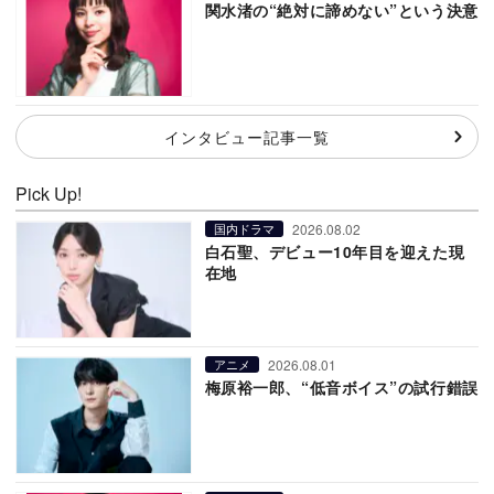
関水渚の“絶対に諦めない”という決意
インタビュー記事一覧
Pick Up!
2026.08.02
国内ドラマ
白石聖、デビュー10年目を迎えた現
在地
2026.08.01
アニメ
梅原裕一郎、“低音ボイス”の試行錯誤