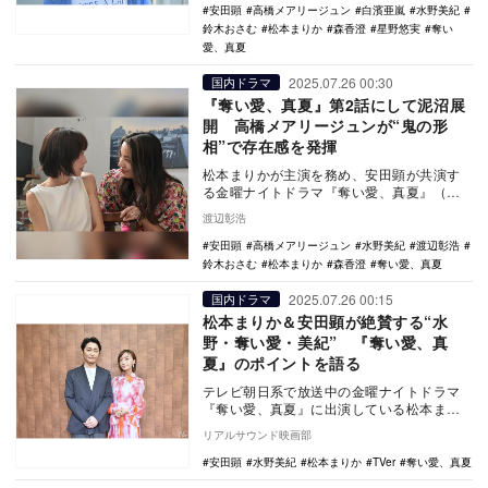
安田顕
高橋メアリージュン
白濱亜嵐
水野美紀
鈴木おさむ
松本まりか
森香澄
星野悠実
奪い
愛、真夏
2025.07.26 00:30
国内ドラマ
『奪い愛、真夏』第2話にして泥沼展
開 高橋メアリージュンが“鬼の形
相”で存在感を発揮
松本まりかが主演を務め、安田顕が共演す
る金曜ナイトドラマ『奪い愛、真夏』（テ
レビ朝日系）が、第2話ですでに泥沼展開を
渡辺彰浩
迎えている。…
安田顕
高橋メアリージュン
水野美紀
渡辺彰浩
鈴木おさむ
松本まりか
森香澄
奪い愛、真夏
2025.07.26 00:15
国内ドラマ
松本まりか＆安田顕が絶賛する“水
野・奪い愛・美紀” 『奪い愛、真
夏』のポイントを語る
テレビ朝日系で放送中の金曜ナイトドラマ
『奪い愛、真夏』に出演している松本まり
かと安田顕のインタビューコメントが公開
リアルサウンド映画部
された。 T…
安田顕
水野美紀
松本まりか
TVer
奪い愛、真夏