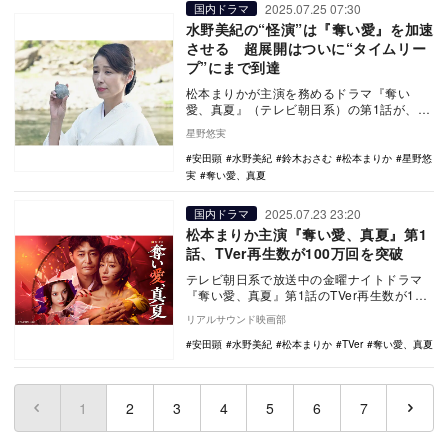
2025.07.25 07:30
国内ドラマ
水野美紀の“怪演”は『奪い愛』を加速
させる 超展開はついに“タイムリー
プ”にまで到達
松本まりかが主演を務めるドラマ『奪い
愛、真夏』（テレビ朝日系）の第1話が、7
月18日に放送された。本作は、鈴木おさむ
星野悠実
が脚本をつと…
安田顕
水野美紀
鈴木おさむ
松本まりか
星野悠
実
奪い愛、真夏
2025.07.23 23:20
国内ドラマ
松本まりか主演『奪い愛、真夏』第1
話、TVer再生数が100万回を突破
テレビ朝日系で放送中の金曜ナイトドラマ
『奪い愛、真夏』第1話のTVer再生数が100
万回を突破した。（※） TVerで『奪い愛…
リアルサウンド映画部
安田顕
水野美紀
松本まりか
TVer
奪い愛、真夏
1
(current)
2
3
4
5
6
7