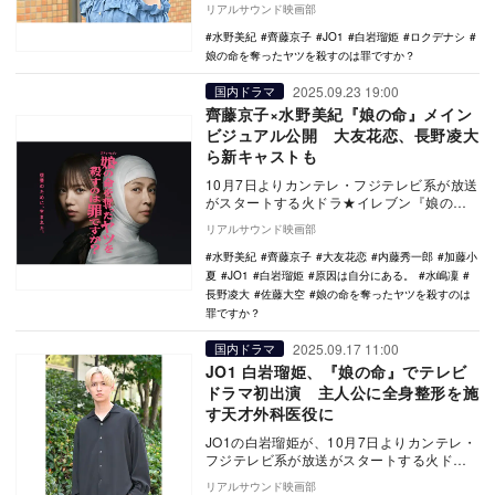
リアルサウンド映画部
ープニング…
水野美紀
齊藤京子
JO1
白岩瑠姫
ロクデナシ
娘の命を奪ったヤツを殺すのは罪ですか？
2025.09.23 19:00
国内ドラマ
齊藤京子×水野美紀『娘の命』メイン
ビジュアル公開 大友花恋、長野凌大
ら新キャストも
10月7日よりカンテレ・フジテレビ系が放送
がスタートする火ドラ★イレブン『娘の命
を奪ったヤツを殺すのは罪ですか？』のメ
リアルサウンド映画部
インビジュ…
水野美紀
齊藤京子
大友花恋
内藤秀一郎
加藤小
夏
JO1
白岩瑠姫
原因は自分にある。
水嶋凜
長野凌大
佐藤大空
娘の命を奪ったヤツを殺すのは
罪ですか？
2025.09.17 11:00
国内ドラマ
JO1 白岩瑠姫、『娘の命』でテレビ
ドラマ初出演 主人公に全身整形を施
す天才外科医役に
JO1の白岩瑠姫が、10月7日よりカンテレ・
フジテレビ系が放送がスタートする火ドラ
★イレブン『娘の命を奪ったヤツを殺すの
リアルサウンド映画部
は罪です…