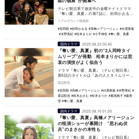
獄の個展”が開幕へ
テレビ朝日系で放送中の金曜ナイトドラマ
『奪い愛、真夏』の第7話に、杉田かおると
小手伸也がゲスト出演する。 TVerで『奪い
リアルサウンド映画部
愛、…
安田顕
杉田かおる
高橋メアリージュン
白濱亜嵐
水野美紀
松本まりか
小手伸也
奪い愛、真夏
2025.08.23 00:45
国内ドラマ
『奪い愛、真夏』初の“2人同時タイ
ムリープ”が発動 松本まりかには悲
哀の演技がよく似合う
ドラマ『奪い愛、真夏』（テレビ朝日系）
第5話のタイトルは「あの人とタイムリー
プ」。真夏（松本まりか）と元也（白濱亜
渡辺彰浩
嵐）、未来（高…
安田顕
高橋メアリージュン
白濱亜嵐
水野美紀
渡辺彰浩
鈴木おさむ
松本まりか
菊池桃子
森香
澄
奪い愛、真夏
2025.08.16 01:00
国内ドラマ
『奪い愛、真夏』高橋メアリージュン
の怪演ショーが幕開け “思わぬ伏
兵”のまさかの本性も
ドラマ『奪い愛、真夏』（テレビ朝日系）