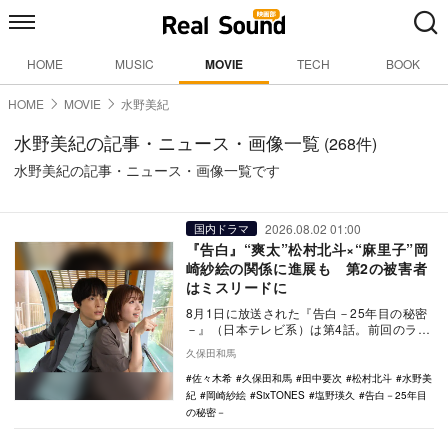
HOME
MUSIC
MOVIE
TECH
BOOK
HOME
MOVIE
水野美紀
水野美紀の記事・ニュース・画像一覧
(268件)
水野美紀の記事・ニュース・画像一覧です
2026.08.02 01:00
国内ドラマ
『告白』“爽太”松村北斗×“麻里子”岡
崎紗絵の関係に進展も 第2の被害者
はミスリードに
8月1日に放送された『告白－25年目の秘密
－』（日本テレビ系）は第4話。前回のラス
ト、爽太（松村北斗）が社長秘書の浅井
久保田和馬
（夙川アト…
佐々木希
久保田和馬
田中要次
松村北斗
水野美
紀
岡崎紗絵
SixTONES
塩野瑛久
告白－25年目
の秘密－