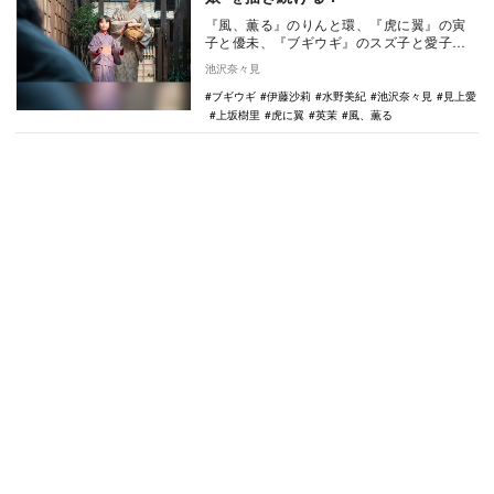
『風、薫る』のりんと環、『虎に翼』の寅
子と優未、『ブギウギ』のスズ子と愛子。
朝ドラが描いてきた“シングルマザーと一人
池沢奈々見
娘”の物語か…
ブギウギ
伊藤沙莉
水野美紀
池沢奈々見
見上愛
上坂樹里
虎に翼
英茉
風、薫る