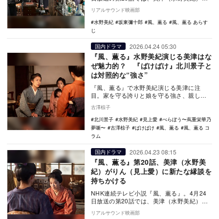
卯三郎（坂東彌十郎）に自分を雇ってほし
リアルサウンド映画部
いと願い…
水野美紀
坂東彌十郎
風、薫る
風、薫る あらす
じ
2026.04.24 05:30
国内ドラマ
『風、薫る』水野美紀演じる美津はな
ぜ魅力的？ 『ばけばけ』北川景子と
は対照的な“強さ”
『風、薫る』で水野美紀演じる美津に注
目。家を守る誇りと娘を守る強さ、親しみ
やすさやユーモアを併せ持つ存在だ。りん
古澤椋子
の選択とともに、…
北川景子
水野美紀
見上愛
べらぼう〜蔦重栄華乃
夢噺〜
古澤椋子
ばけばけ
風、薫る
風、薫る コ
ラム
2026.04.23 08:15
国内ドラマ
『風、薫る』第20話、美津（水野美
紀）がりん（見上愛）に新たな縁談を
持ちかける
NHK連続テレビ小説『風、薫る』。4月24
日放送の第20話では、美津（水野美紀）が
りん（見上愛）に新たな縁談を持ちかけ
リアルサウンド映画部
る。 …