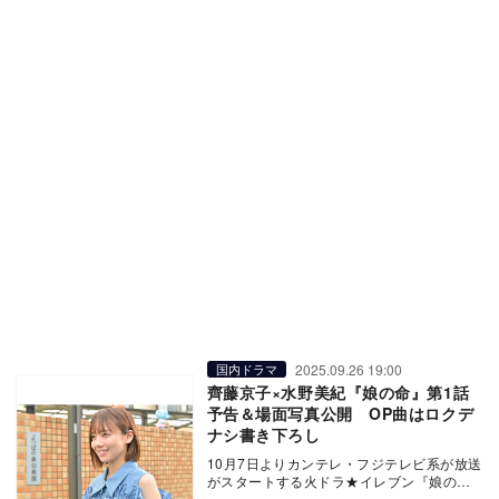
2025.09.26 19:00
国内ドラマ
齊藤京子×水野美紀『娘の命』第1話
予告＆場面写真公開 OP曲はロクデ
ナシ書き下ろし
10月7日よりカンテレ・フジテレビ系が放送
がスタートする火ドラ★イレブン『娘の命
を奪ったヤツを殺すのは罪ですか？』のオ