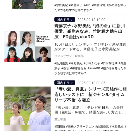
水野美紀
齊藤京子
JO1
白岩瑠姫
娘の命を奪っ
たヤツを殺すのは罪ですか？
2025.09.13 19:00
国内ドラマ
齊藤京子×水野美紀『娘の命』に新川
優愛、峯岸みなみ、竹財輝之助ら出
演 ED曲はyukaDD
10月7日よりカンテレ・フジテレビ系が放送
がスタートする、齊藤京子と水野美紀がW
主演を務める火ドラ★イレブン『娘の命を
リアルサウンド映画部
奪ったヤツ…
新川優愛
水野美紀
小林きな子
竹財輝之助
齊藤
京子
香音
峯岸みなみ
yukaDD
娘の命を奪ったヤ
ツを殺すのは罪ですか？
2025.09.13 00:35
国内ドラマ
『奪い愛、真夏』シリーズ完結作に相
応しいラストに 新ジャンル“タイム
リープ不倫”を確立
『奪い愛、真夏』（テレビ朝日系）の最終
回（第8話）を観て、綺麗な終わり方だと感
じた。未来（高橋メアリージュン）風に言
渡辺彰浩
ってしまえば…
安田顕
高橋メアリージュン
白濱亜嵐
水野美紀