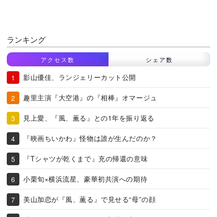
ランキング
アクセス数
シェア数
影山優佳、ランジェリーカット公開
趣里主演『大空港』の『相棒』オマージュ
見上愛、『風、薫る』との1年を振り返る
『映画ちいかわ』怪物は誰が生んだのか？
『Tシャツが乾くまで』充の帰還の意味
小栗旬×横浜流星、豪華初共演への期待
美山加恋が『風、薫る』で見せる“母”の顔