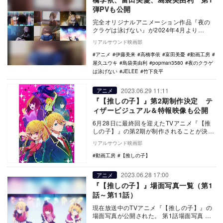
弾PVも公開
完全オリジナルアニメーション作品『夜の
クラゲは泳げない』が2024年4月より
TOKYO MX、カンテレ、BS11にて放送され
リアルサウンド映画部
るこ…
アニメ
伊藤美来
高橋李依
富田美憂
動画工房
屋久ユウキ
島袋美由利
popman3580
夜のクラゲ
は泳げない
JELEE
竹下良平
2023.06.29 11:11
アニメ
『【推しの子】』第2期制作決定 テ
ィザービジュアル＆特報映像も公開
6月28日に最終回を迎えたTVアニメ『【推
しの子】』の第2期が制作されることが決定
し、あわせてティザービジュアルと特報映
リアルサウンド映画部
像が公開…
動画工房
【推しの子】
2023.06.28 17:00
アニメ
『【推しの子】』場面写真一覧（第1
話～第11話）
現在放送中のTVアニメ『【推しの子】』の
場面写真が公開された。 第1話場面写真 第2