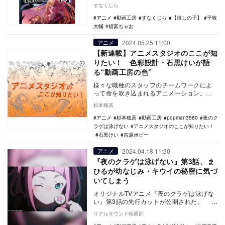
気のエピソードでもある“メルト回”をこうも
すなくじら
仕上げて…
アニメ
動画工房
すなくじら
【推しの子】
平牧
大輔
猫富ちゃお
2024.05.25 11:00
アニメ
【新連載】アニメスタジオのここが知
りたい！ 色彩設計・石黒けいが語
る“動画工房の色”
様々な職種のスタッフのチームワークによ
って命を吹き込まれるアニメーション。そ
んなアニメーション制作を支えるのがアニ
杉本穂高
メスタジオだ。…
アニメ
杉本穂高
動画工房
popman3580
夜のク
ラゲは泳げない
アニメスタジオのここが知りたい！
石黒けい
吉原ボビー
2024.04.18 11:30
アニメ
『夜のクラゲは泳げない』第3話、ま
ひるが幼なじみ・キウイの秘密に気づ
いてしまう
オリジナルTVアニメ『夜のクラゲは泳げな
い』第3話の先行カットが公開された。 本
作は、創立50周年を迎えた動画工房がアニ
リアルサウンド映画部
メー…