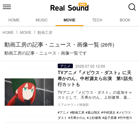
HOME
MUSIC
MOVIE
TECH
BOOK
HOME
MOVIE
動画工房
動画工房の記事・ニュース・画像一覧
(26件)
動画工房の記事・ニュース・画像一覧です
2026.07.02 12:00
アニメ
TVアニメ『メビウス・ダスト』に天
希かのん、中村源太ら出演 第1話先
行カットも
TVアニメ『メビウス・ダスト』の追加キャ
ストとして、天希かのん、上杉健将、葉山
翔太、盆子原康、中村源太の出演が発表さ
リアルサウンド映画部
れ、あわせて…
アニメ
動画工房
葉山翔太
中村源太
メビウス・
ダスト
天希かのん
上杉健将
盆子原康
竹中悠斗