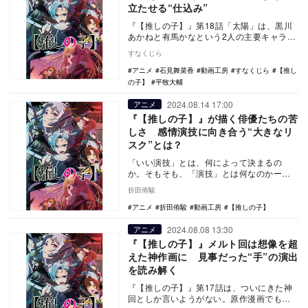
立たせる“仕込み”
『【推しの子】』第18話「太陽」は、黒川
あかねと有馬かなという2人の主要キャラク
ターの演技力を対比させ、今後の展開を巧
すなくじら
妙に示唆す…
アニメ
石見舞菜香
動画工房
すなくじら
【推し
の子】
平牧大輔
2024.08.14 17:00
アニメ
『【推しの子】』が描く俳優たちの苦
しさ 感情演技に向き合う“大きなリ
スク”とは？
「いい演技」とは、何によって決まるの
か。そもそも、「演技」とは何なのかー
ー。 放送中のアニメ『【推しの子】』
折田侑駿
は、上記の問いの…
アニメ
折田侑駿
動画工房
【推しの子】
2024.08.08 13:30
アニメ
『【推しの子】』メルト回は想像を超
えた神作画に 見事だった“手”の演出
を読み解く
『【推しの子】』第17話は、ついにきた神
回としか言いようがない。原作漫画でも人