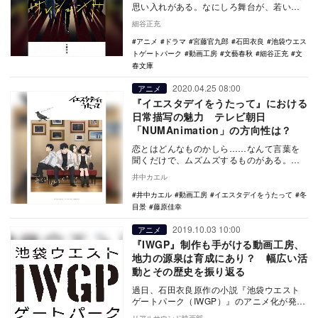
思い入れがある。なにしろ舞台が、若い頃
によく遊んだ池袋だ。当時からオタクであ
細谷正充
ったが、そ…
アニメ
ドラマ
宮藤官九郎
石田衣良
池袋ウエス
トゲートパーク
動画工房
文藝春秋
細谷正充
文
春文庫
2020.04.25 08:00
アニメ
『イエスタデイをうたって』における
日常描写の魅力 テレビ朝日
「NUMAnimation」の方向性は？
恋とはどんなものかしら……なんて言葉を
聞くだけで、ムズムズするものがある。だ
が、古今東西多くの人々の話題の中心であ
井中カエル
り、多くの偉人…
井中カエル
動画工房
イエスタデイをうたって
冬
目景
藤原佳幸
2019.10.03 10:00
アニメ
『IWGP』制作も手がける動画工房、
地力の源泉は育成にあり？ 幅広い活
動とその歴史を振り返る
過日、石田衣良原作の小説『池袋ウエスト
ゲートパーク（IWGP）』のアニメ化が発表
された。90年代後半に刊行され、2000年代
リアルサウンド映画部