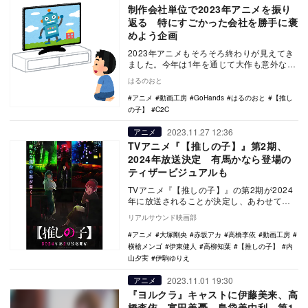
制作会社単位で2023年アニメを振り
返る 特にすごかった会社を勝手に褒
めよう企画
2023年アニメもそろそろ終わりが見えてき
ました。今年は1年を通じて大作も意外な伏
兵も愛すべき作品も多く、いつにも増して
はるのおと
満足度が…
アニメ
動画工房
GoHands
はるのおと
【推し
の子】
C2C
2023.11.27 12:36
アニメ
TVアニメ『【推しの子】』第2期、
2024年放送決定 有馬かなら登場の
ティザービジュアルも
TVアニメ『【推しの子】』の第2期が2024
年に放送されることが決定し、あわせて第2
期ティザービジュアルが公開された。 集
リアルサウンド映画部
英…
アニメ
大塚剛央
赤坂アカ
高橋李依
動画工房
横槍メンゴ
伊東健人
高柳知葉
【推しの子】
内
山夕実
伊駒ゆりえ
2023.11.01 19:30
アニメ
『ヨルクラ』キャストに伊藤美来、高
橋李依、富田美憂、島袋美由利 第1