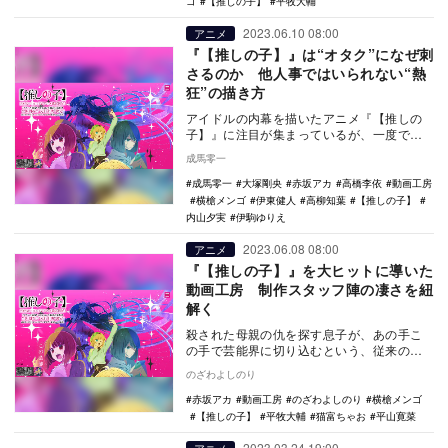
ゴ
【推しの子】
平牧大輔
2023.06.10 08:00
アニメ
『【推しの子】』は“オタク”になぜ刺
さるのか 他人事ではいられない“熱
狂”の描き方
アイドルの内幕を描いたアニメ『【推しの
子】』に注目が集まっているが、一度でも
何かに熱狂したことがある“オタク”にとって
成馬零一
は、他人事…
成馬零一
大塚剛央
赤坂アカ
高橋李依
動画工房
横槍メンゴ
伊東健人
高柳知葉
【推しの子】
内山夕実
伊駒ゆりえ
2023.06.08 08:00
アニメ
『【推しの子】』を大ヒットに導いた
動画工房 制作スタッフ陣の凄さを紐
解く
殺された母親の仇を探す息子が、あの手こ
の手で芸能界に切り込むという、従来のア
イドルものと全く異なる切り口のアイドル
のざわよしのり
アニメ『【推し…
赤坂アカ
動画工房
のざわよしのり
横槍メンゴ
【推しの子】
平牧大輔
猫富ちゃお
平山寛菜
2023.03.24 19:00
アニメ