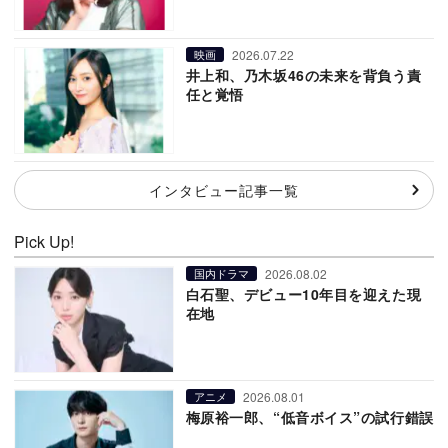
2026.07.22
映画
井上和、乃木坂46の未来を背負う責
任と覚悟
インタビュー記事一覧
Pick Up!
2026.08.02
国内ドラマ
白石聖、デビュー10年目を迎えた現
在地
2026.08.01
アニメ
梅原裕一郎、“低音ボイス”の試行錯誤