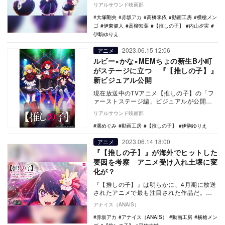
話場面写真 第3話場面写真 第4話場…
リアルサウンド映画部
大塚剛央
赤坂アカ
高橋李依
動画工房
横槍メン
ゴ
伊東健人
高柳知葉
【推しの子】
内山夕実
伊駒ゆりえ
2023.06.15 12:06
アニメ
ルビー×かな×MEMちょの新生B小町
がステージに立つ 『【推しの子】』
新ビジュアル公開
現在放送中のTVアニメ【推しの子】の「フ
ァーストステージ編」ビジュアルが公開さ
れた。 第9話にて、ルビー、かな、MEM
リアルサウンド映画部
ちょに…
潘めぐみ
動画工房
【推しの子】
伊駒ゆりえ
2023.06.14 18:00
アニメ
『【推しの子】』が海外でヒットした
要因を考察 アニメ受け入れ土壌に変
化が？
『【推しの子】』は明らかに、4月期に放送
されたアニメで最も注目された作品だ。赤
坂アカ（原作）と横槍メンゴ（作画）のタ
アナイス（ANAIS）
ッグによる原…
赤坂アカ
アナイス（ANAIS）
動画工房
横槍メン