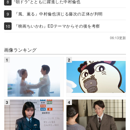
“朝ドラ”とともに躍進した中村倫也
『風、薫る』中村倫也演じる藤次の正体が判明
『映画ちいかわ』EDテーマからその後を考察
06:13更新
画像ランキング