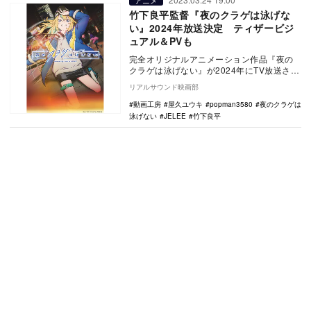
竹下良平監督『夜のクラゲは泳げな
い』2024年放送決定 ティザービジ
ュアル＆PVも
完全オリジナルアニメーション作品『夜の
クラゲは泳げない』が2024年にTV放送され
ることが決定。あわせてティザービジュア
リアルサウンド映画部
ルとPV…
動画工房
屋久ユウキ
popman3580
夜のクラゲは
泳げない
JELEE
竹下良平