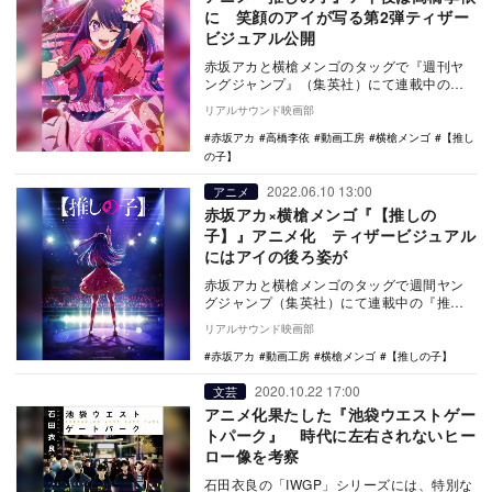
に 笑顔のアイが写る第2弾ティザー
ビジュアル公開
赤坂アカと横槍メンゴのタッグで『週刊ヤ
ングジャンプ』（集英社）にて連載中の
『推しの子』のTVアニメが2023年に放送さ
リアルサウンド映画部
れることが…
赤坂アカ
高橋李依
動画工房
横槍メンゴ
【推し
の子】
2022.06.10 13:00
アニメ
赤坂アカ×横槍メンゴ『【推しの
子】』アニメ化 ティザービジュアル
にはアイの後ろ姿が
赤坂アカと横槍メンゴのタッグで週間ヤン
グジャンプ（集英社）にて連載中の『推し
の子』のアニメ化が決定し、あわせてティ
リアルサウンド映画部
ザービジュアル…
赤坂アカ
動画工房
横槍メンゴ
【推しの子】
2020.10.22 17:00
文芸
アニメ化果たした『池袋ウエストゲー
トパーク』 時代に左右されないヒー
ロー像を考察
石田衣良の「IWGP」シリーズには、特別な