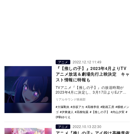
2022.12.12 11:49
アニメ
『【推しの子】』2023年4月よりTV
アニメ放送＆劇場先行上映決定 キャ
スト情報に特報も
TVアニメ『【推しの子】』の放送時期が
2023年4月に決定し、3月17日よりEJアニ
メシアター新宿ほかにて劇場先行上映が行
リアルサウンド映画部
われる…
大塚剛央
赤坂アカ
高橋李依
動画工房
横槍メン
ゴ
伊東健人
高柳知葉
【推しの子】
内山夕実
伊駒ゆりえ
2022.10.13 22:30
アニメ
アニメ『推しの子』アイ役は高橋李依