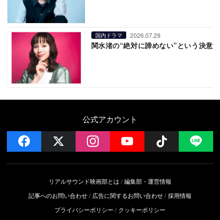
2026.07.29
国内ドラマ
関水渚の“絶対に諦めない”という決意
公式アカウント
facebook
x
instagram
YouTube
Follow on 
LI
リアルサウンド映画部とは
編集部・運営情報
記事へのお問い合わせ
広告に関するお問い合わせ
採用情報
プライバシーポリシー
クッキーポリシー