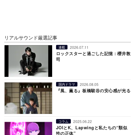
リアルサウンド厳選記事
2026.07.11
連載
ロックスターと過ごした記憶：櫻井敦
司
2026.08.05
国内ドラマ
『風、薫る』板橋駿谷の安心感が光る
2025.06.22
コラム
JOIとK、Lapwingと私たちの“類似
性の正体”