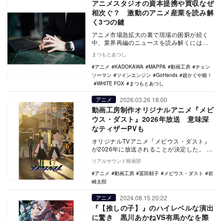
アニメスタジオの資本提携や買収なぜ
相次ぐ？ 激動のアニメ産業を読み解
く3つの鍵
アニメ市場急拡大の裏で現場の困窮が続く
中、業界再編のニュースを読み解くには
「製作と制作の区別」「権利の分散と集
まつもとあつし
約」「次世代の担い…
アニメ
KADOKAWA
MAPPA
動画工房
チェン
ソーマン
ツインエンジン
GoHands
超かぐや姫！
WHITE FOX
まつもとあつし
2026.03.26 18:00
アニメ
動画工房制作オリジナルアニメ『メビ
ウス・ダスト』2026年放送 意味深
なティザーPVも
オリジナルTVアニメ『メビウス・ダスト』
が2026年に放送されることが決定した。
本作は、2020年代を代表するオリジナル
リアルサウンド映画部
ア…
アニメ
動画工房
冨田頼子
メビウス・ダスト
岩
崎太郎
2024.08.15 20:22
アニメ
『【推しの子】』のハイレベルな演出
に驚き 黒川あかねVS有馬かなを際