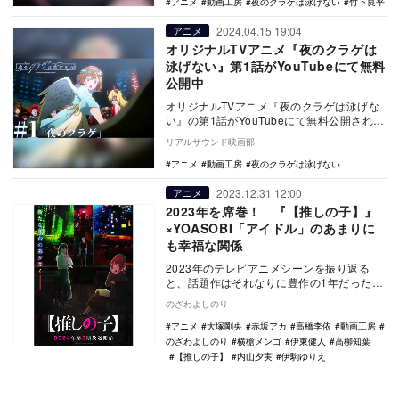
アニメ
動画工房
夜のクラゲは泳げない
竹下良平
2024.04.15 19:04
アニメ
オリジナルTVアニメ『夜のクラゲは
泳げない』第1話がYouTubeにて無料
公開中
オリジナルTVアニメ『夜のクラゲは泳げな
い』の第1話がYouTubeにて無料公開され
た。 本作は、創立50周年を迎えた動画
リアルサウンド映画部
工…
アニメ
動画工房
夜のクラゲは泳げない
2023.12.31 12:00
アニメ
2023年を席巻！ 『【推しの子】』
×YOASOBI「アイドル」のあまりに
も幸福な関係
2023年のテレビアニメシーンを振り返る
と、話題作はそれなりに豊作の1年だった
が、主題歌を含めた大ヒット作となると
のざわよしのり
『【推しの子】…
アニメ
大塚剛央
赤坂アカ
高橋李依
動画工房
のざわよしのり
横槍メンゴ
伊東健人
高柳知葉
【推しの子】
内山夕実
伊駒ゆりえ