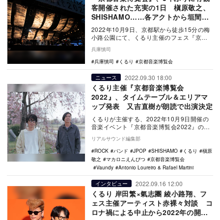
客開催された充実の1日 槇原敬之、
SHISHAMO……各アクトから垣間見
えた“くるりの特別さ”
2022年10月9日、京都駅から徒歩15分の梅
小路公園にて、くるり主催のフェス『京都
音楽博覧会2022 in 梅小路公園』が開催…
兵庫慎司
兵庫慎司
くるり
京都音楽博覧会
2022.09.30 18:00
ニュース
くるり主催『京都音楽博覧会
2022』、タイムテーブル＆エリアマ
ップ発表 又吉直樹が朗読で出演決定
くるりが主催する、2022年10月9日開催の
音楽イベント『京都音楽博覧会2022』のタ
イムテーブルとエリアマップが公開され
リアルサウンド編集部
た。 …
ROCK
バンド
JPOP
SHISHAMO
くるり
槇原
敬之
マカロニえんぴつ
京都音楽博覧会
Vaundy
Antonio Loureiro & Rafael Martini
2022.09.16 12:00
インタビュー
くるり 岸田繁×氣志團 綾小路翔、フ
ェス主催アーティスト赤裸々対談 コ
ロナ禍による中止から2022年の開催