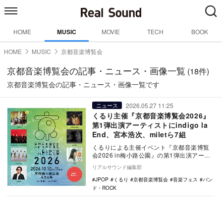
HOME
MUSIC
MOVIE
TECH
BOOK
HOME
MUSIC
京都音楽博覧会
京都音楽博覧会の記事・ニュース・画像一覧
(18件)
京都音楽博覧会の記事・ニュース・画像一覧です
2026.05.27 11:25
ニュース
くるり主催『京都音楽博覧会2026』
第1弾出演アーティストにindigo la
End、宮本浩次、miletら7組
くるりによる主催イベント『京都音楽博覧
会2026 in梅小路公園』の第1弾出演アーテ
ィストが発表された。 2007年の初…
リアルサウンド編集部
JPOP
くるり
京都音楽博覧会
音楽フェス
バン
ド・ROCK