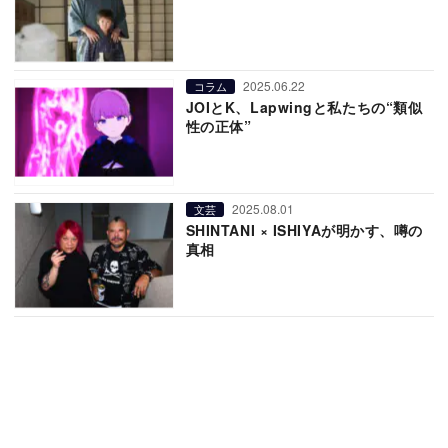
2025.06.22
コラム
JOIとK、Lapwingと私たちの“類似
性の正体”
2025.08.01
文芸
SHINTANI × ISHIYAが明かす、噂の
真相