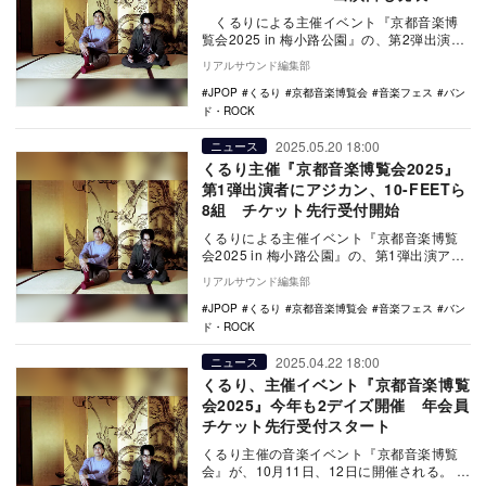
くるりによる主催イベント『京都音楽博
覧会2025 in 梅小路公園』の、第2弾出演ア
ーティストが発表。また、あわせて出演
リアルサウンド編集部
日…
JPOP
くるり
京都音楽博覧会
音楽フェス
バン
ド・ROCK
2025.05.20 18:00
ニュース
くるり主催『京都音楽博覧会2025』
第1弾出演者にアジカン、10-FEETら
8組 チケット先行受付開始
くるりによる主催イベント『京都音楽博覧
会2025 in 梅小路公園』の、第1弾出演アー
ティストが発表された。 10月11日、…
リアルサウンド編集部
JPOP
くるり
京都音楽博覧会
音楽フェス
バン
ド・ROCK
2025.04.22 18:00
ニュース
くるり、主催イベント『京都音楽博覧
会2025』今年も2デイズ開催 年会員
チケット先行受付スタート
くるり主催の音楽イベント『京都音楽博覧
会』が、10月11日、12日に開催される。