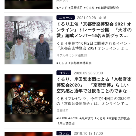
兵庫慎司
れを収…
バンド
兵庫慎司
くるり
京都音楽博覧会
2021.09.28 14:16
ニュース
くるり主催『京都音楽博覧会 2021 オ
ンライン』トレーラー公開 『天才の
愛』編成メンバー15名＆新グッズも
発表
くるり主催で10月2日に開催されるイベント
『京都音楽博覧会 2021 オンライン』よ
り、現場の様子を収めたトレーラー映像が
リアルサウンド編集部
公開さ…
くるり
京都音楽博覧会
2020.09.28 20:00
コラム
くるり、岸田繁楽団による『京都音楽
博覧会2020』 『京都音博』らしい
空気感と通年では観ることのできない
アクトの数々
くるりプレゼンツ、今年で14回目の2020年
の『京都音楽博覧会』は、オンラインでの
開催となった。事前に京都のライブハウ
兵庫慎司
ス、拾得で…
ROCK
JPOP
兵庫慎司
くるり
京都音楽博覧会
岸田繁楽団
2019.10.18 17:00
コラム