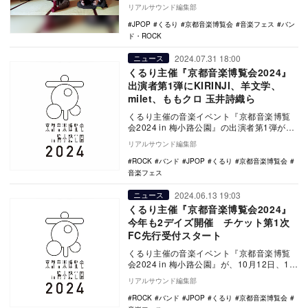
『京都音楽博覧会』は、京都市の中心部に
リアルサウンド編集部
位置…
JPOP
くるり
京都音楽博覧会
音楽フェス
バン
ド・ROCK
2024.07.31 18:00
ニュース
くるり主催『京都音楽博覧会2024』
出演者第1弾にKIRINJI、羊文学、
milet、ももクロ 玉井詩織ら
くるり主催の音楽イベント『京都音楽博覧
会2024 in 梅小路公園』の出演者第1弾が発
表された。 初日の10月12日に出演が…
リアルサウンド編集部
ROCK
バンド
JPOP
くるり
京都音楽博覧会
音楽フェス
2024.06.13 19:03
ニュース
くるり主催『京都音楽博覧会2024』
今年も2デイズ開催 チケット第1次
FC先行受付スタート
くるり主催の音楽イベント『京都音楽博覧
会2024 in 梅小路公園』が、10月12日、13
日に梅小路公園にて開催される。 『…
リアルサウンド編集部
ROCK
バンド
JPOP
くるり
京都音楽博覧会