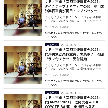
くるり主催『京都音楽博覧会2025』
タイムテーブル＆マップ公開 岸田繁
弦楽四重奏が両日トップバッター
くるりによる主催イベント『京都音楽博覧
会2025 in 梅小路公園』の、タイムテーブル
およびエリアマップが公開となった。 …
リアルサウンド編集部
JPOP
くるり
京都音楽博覧会
音楽フェス
バン
ド・ROCK
2025.08.19 18:00
ニュース
くるり主催『京都音楽博覧会2025』
に岸田繁弦楽四重奏、青葉市子 宿泊
プラン付チケット受付開始
くるりによる主催イベント『京都音楽博覧
会2025 in 梅小路公園』の最終出演アーティ
ストが発表となった。 今回発表され…
リアルサウンド編集部
JPOP
くるり
京都音楽博覧会
音楽フェス
バン
ド・ROCK
2025.06.24 18:00
ニュース
くるり主催『京都音楽博覧会2025』
に[Alexandros]、佐野元春＆THE
COYOTE BAND 出演日も発表