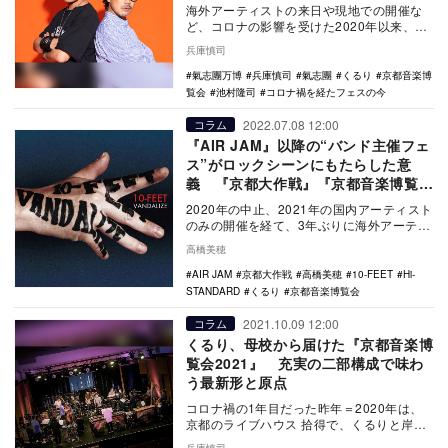
まで
海外アーティストの来日や現地での開催な
ど、コロナの影響を受けた2020年以来、最
大の盛り上がりを見せる2022年のフェス。
兵庫慎司
リアル…
氣志團万博
兵庫慎司
氣志團
くるり
京都音楽博
覧会
池村隆司
コロナ禍を経たフェスの今
2022.07.08 12:00
コラム
『AIR JAM』以降の“バンド主催フェ
ス”がロックシーンにもたらした意
義 『京都大作戦』『京都音楽博覧
会』を中心に考察
2020年の中止、2021年の国内アーティスト
のみの開催を経て、3年ぶりに海外アーティ
ストを招聘する『FUJI ROCK FES…
高橋美穂
AIR JAM
京都大作戦
高橋美穂
10-FEET
Hi-
STANDARD
くるり
京都音楽博覧会
2021.10.09 12:00
コラム
くるり、母校から届けた『京都音楽博
覧会2021』 充実の二部構成で味わ
う最新形と原点
コロナ禍の1年目だった昨年＝2020年は、
京都のライブハウス 拾得で、くるりと岸田
繁楽団の2アクトが無観客ライブを行い、そ