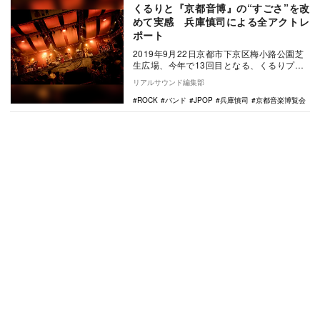
くるりと『京都音博』の“すごさ”を改
めて実感 兵庫慎司による全アクトレ
ポート
2019年9月22日京都市下京区梅小路公園芝
生広場、今年で13回目となる、くるりプレ
ゼンツ『京都音楽博覧会（以下、京都音
リアルサウンド編集部
博）』が…
ROCK
バンド
JPOP
兵庫慎司
京都音楽博覧会