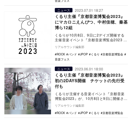
音楽フェス
2023.07.01 18:27
ニュース
くるり主催『京都音楽博覧会2023』
にマカロニえんぴつ、中村佳穂、秦基
博ら12組
くるりが10月8日、9日に2デイズ開催する
主催音楽イベント『京都音楽博覧会2023 in
梅小路公園』の出演者が発表された。 …
リアルサウンド編集部
ROCK
バンド
JPOP
くるり
京都音楽博覧会
音楽フェス
2023.06.01 18:00
ニュース
くるり主催『京都音楽博覧会2023』
初の2DAYS開催 チケットの先行受
付も
くるりが主催する音楽イベント『京都音楽
博覧会2023』が、10月8日と9日に開催され
る。 同イベントは、京都市の中心部に…
リアルサウンド編集部
ROCK
バンド
JPOP
くるり
京都音楽博覧会