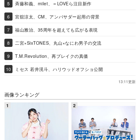
斉藤和義、milet、＝LOVEら注目新作
宮舘涼太、CM、アンバサダー起用の背景
福山雅治、35周年を超えても広がる表現
二宮×SixTONES、丸山×なにわ男子の交流
T.M.Revolution、再ブレイクの真価
ミセス 若井滉斗、ハリウッドオフショ公開
13:11更新
画像ランキング