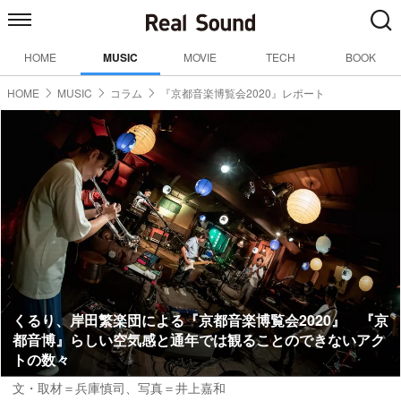
HOME
MUSIC
MOVIE
TECH
BOOK
HOME
MUSIC
コラム
『京都音楽博覧会2020』レポート
くるり、岸田繁楽団による『京都音楽博覧会2020』 『京
都音博』らしい空気感と通年では観ることのできないアク
トの数々
文・取材＝兵庫慎司、写真＝井上嘉和