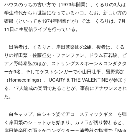
ハウスのうちの古い方で（1973年開業）、くるりの3人は
学生時代からお世話になっているハコ。なお、新しい方の
磔磔（といっても1974年開業だが）では、くるりは、7月
11日に生配信ライブを行っている。
出演者は、くるりと、岸田繁楽団の2組。後者は、くる
りの岸田繁・佐藤征史・ファンファン、ドラム石若駿、ピ
アノ野崎泰弘のほか、ストリングス＆ホーン＆コンダクタ
ーが9名、そしてゲストシンガーで小山田壮平、畳野彩加
（Homecomings）、UCARY & THE VALENTINEが参加す
る、17人編成の楽団であることが、事前にアナウンスされ
た。
白キャップ、白シャツ姿でアコースティックギターを弾
く岸田繁のショットから始まり、カメラが切り替わると、
岸田繁楽団の面々がコンダクター三浦秀秋の指揮で「Main