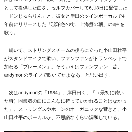
として提供した曲を、セルフカバーして6月3日に配信した
「ドンじゅらりん」と、彼女と岸田のツインボーカルで4
年前にリリースした「琥珀色の街、上海蟹の朝」の2曲を
歌う。
続いて、ストリングスチームの後ろに立った小山田壮平
がスタンドマイクで歌い、ファンファンがトランペットで
加わる「ブレーメン」。そういえばファンファン、昔、
andymoriのライブで吹いてたよなあ、と思い出す。
次はandymoriの「1984」。岸田曰く、「（最初に聴い
た時）同業者の曲にこんなに持っていかれることはなかっ
た」。ストリングスやホーンのオーガニックな響きと、小
山田壮平のボーカルが、不思議なくらい調和している。