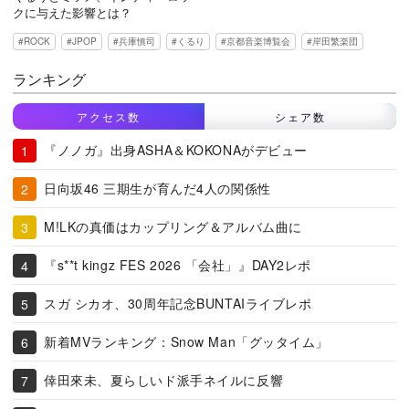
クに与えた影響とは？
ROCK
JPOP
兵庫慎司
くるり
京都音楽博覧会
岸田繁楽団
ランキング
アクセス数
シェア数
『ノノガ』出身ASHA＆KOKONAがデビュー
日向坂46 三期生が育んだ4人の関係性
M!LKの真価はカップリング＆アルバム曲に
『s**t kingz FES 2026 「会社」』DAY2レポ
スガ シカオ、30周年記念BUNTAIライブレポ
新着MVランキング：Snow Man「グッタイム」
倖田來未、夏らしいド派手ネイルに反響