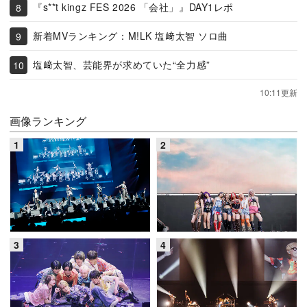
『s**t kingz FES 2026 「会社」』DAY1レポ
新着MVランキング：M!LK 塩﨑太智 ソロ曲
塩﨑太智、芸能界が求めていた“全力感”
10:11更新
画像ランキング