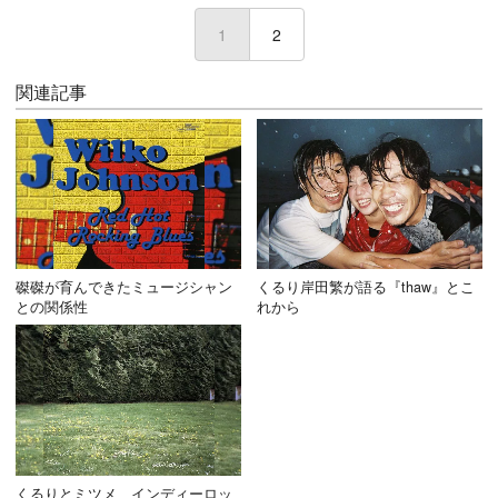
1
(current)
2
関連記事
磔磔が育んできたミュージシャン
くるり岸田繁が語る『thaw』とこ
との関係性
れから
くるりとミツメ、インディーロッ