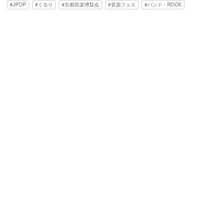
JPOP
くるり
京都音楽博覧会
音楽フェス
バンド・ROCK