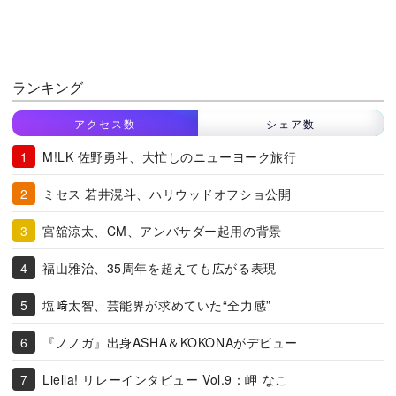
ランキング
アクセス数
シェア数
M!LK 佐野勇斗、大忙しのニューヨーク旅行
ミセス 若井滉斗、ハリウッドオフショ公開
宮舘涼太、CM、アンバサダー起用の背景
福山雅治、35周年を超えても広がる表現
塩﨑太智、芸能界が求めていた“全力感”
『ノノガ』出身ASHA＆KOKONAがデビュー
Liella! リレーインタビュー Vol.9：岬 なこ