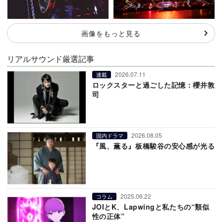
画像をもっと見る
リアルサウンド厳選記事
2026.07.11
連載
ロックスターと過ごした記憶：櫻井敦
司
2026.08.05
国内ドラマ
『風、薫る』板橋駿谷の安心感が光る
2025.06.22
コラム
JOIとK、Lapwingと私たちの“類似
性の正体”