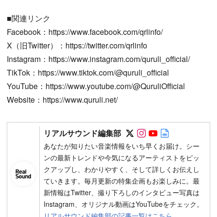
■関連リンク
Facebook：https://www.facebook.com/qrlinfo/
X（旧Twitter）：https://twitter.com/qrlinfo
Instagram：https://www.instagram.com/quruli_official/
TikTok：https://www.tiktok.com/@quruli_official
YouTube：https://www.youtube.com/@QuruliOfficial
Website：https://www.quruli.net/
Follow on SNS
Follow on SNS
Follow on SN
Author web 
リアルサウンド編集部
あなたが知りたい音楽情報をいち早くお届け。シー
ンの最新トレンドや今気になるアーティストをピッ
クアップし、わかりやすく、そして詳しくお伝えし
ていきます。毎月更新の特集企画もお楽しみに。最
新情報はTwitter、撮り下ろしのインタビュー写真は
Instagram、オリジナル動画はYouTubeをチェック。
リアルサウンド編集部の記事一覧はこちら