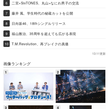
二宮×SixTONES、丸山×なにわ男子の交流
藤井 風、学生時代の秘蔵カットを公開
日向坂46、18thシングルリリース
福山雅治、35周年を超えても広がる表現
T.M.Revolution、再ブレイクの真価
13:11更新
画像ランキング