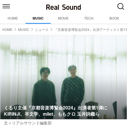
HOME
MUSIC
MOVIE
TECH
BOOK
HOME
MUSIC
ニュース
『京都音楽博覧会2024』出演アーティスト第1
くるり主催『京都音楽博覧会2024』出演者第1弾に
KIRINJI、羊文学、milet、ももクロ 玉井詩織ら
文＝リアルサウンド編集部