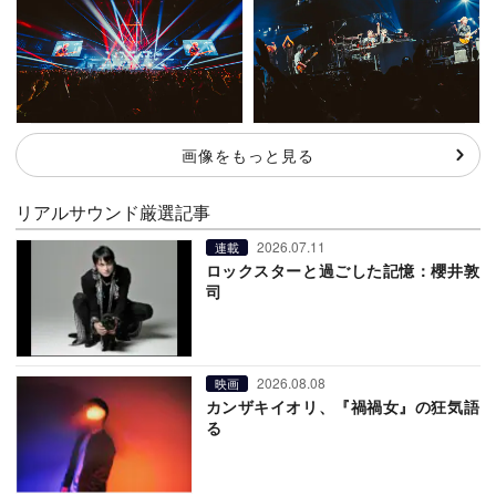
画像をもっと見る
リアルサウンド厳選記事
2026.07.11
連載
ロックスターと過ごした記憶：櫻井敦
司
2026.08.08
映画
カンザキイオリ、『禍禍女』の狂気語
る