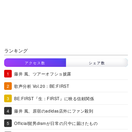
ランキング
アクセス数
シェア数
藤井 風、ツアーオフショ披露
歌声分析 Vol.20：BE:FIRST
BE:FIRST『生：FIRST』に映る信頼関係
藤井 風、原宿のadidas店外にファン殺到
Official髭男dismが日常の只中に届けたもの