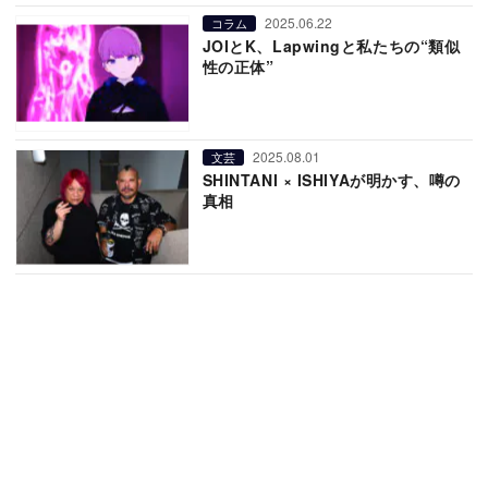
2025.06.22
コラム
JOIとK、Lapwingと私たちの“類似
性の正体”
2025.08.01
文芸
SHINTANI × ISHIYAが明かす、噂の
真相