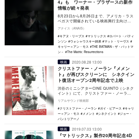
4』も ワーナー・ブラザースの新作
情報が続々発表
8月23日から8月26日まで、アメリカ・ラス
ベガスで開催されている映画興行主向けの
イベント「シネマコン」にて、ワーナー・
アナイス（ANAIS）
ブラザー…
キアヌ・リーブス
マトリックス
ロバート・パティ
ンソン
ウォシャウスキー姉弟
マット・リーヴス
キャリー＝アン・モス
THE BATMAN－ザ・バットマ
ン－
The Matrix: Resurrections
2020.08.28 13:00
映画
クリストファー・ノーラン『メメン
ト』が再びスクリーンに シネクイン
ト復活オープン2周年記念で上映
渋谷のミニシアターCINE QUINTO（シネク
イント）にて、クリストファー・ノーラン
監督作『メメント』が9月3日より上映され
リアルサウンド映画部
る…
クリストファー・ノーラン
ガイ・ピアース
キャリ
ー＝アン・モス
メメント
シネクイント
ジョー・
パントリアーノ
2019.07.03 13:00
映画
『マトリックス』製作20周年記念4D