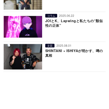
2025.06.22
コラム
JOIとK、Lapwingと私たちの“類似
性の正体”
2025.08.01
文芸
SHINTANI × ISHIYAが明かす、噂の
真相