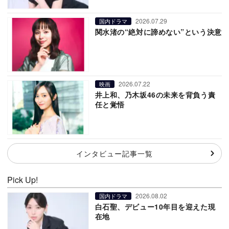
2026.07.29
国内ドラマ
関水渚の“絶対に諦めない”という決意
2026.07.22
映画
井上和、乃木坂46の未来を背負う責
任と覚悟
インタビュー記事一覧
Pick Up!
2026.08.02
国内ドラマ
白石聖、デビュー10年目を迎えた現
在地