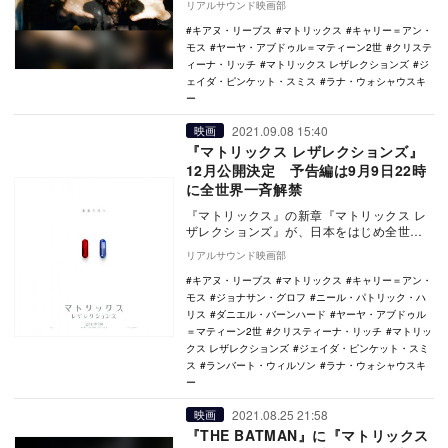
リアルサウンド映画部
『マ…
キアヌ・リーブス
マトリックス
キャリー＝アン・
モス
ヤーヤ・アブドゥル＝マティーン2世
クリステ
ィーナ・リッチ
マトリックス レザレクションズ
ジ
ェイダ・ピンケット・スミス
ラナ・ウォシャウスキ
ー
2021.09.08 15:40
映画
『マトリックス レザレクションズ』
12月公開決定 予告編は9月9日22時
に全世界一斉解禁
『マトリックス』の新章『マトリックス レ
ザレクションズ』が、日本をはじめ全世界
で12月に公開されることが決定した。
リアルサウンド映画部
19…
キアヌ・リーブス
マトリックス
キャリー＝アン・
モス
ジョナサン・グロフ
ニール・パトリック・ハ
リス
ダニエル・バーンハード
ヤーヤ・アブドゥル
＝マティーン2世
クリスティーナ・リッチ
マトリッ
クス レザレクションズ
ジェイダ・ピンケット・スミ
ス
ランバート・ウィルソン
ラナ・ウォシャウスキ
ー
2021.08.25 21:58
映画
『THE BATMAN』に『マトリックス