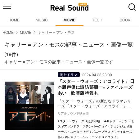
HOME
MUSIC
MOVIE
TECH
BOOK
HOME
MOVIE
キャリー＝アン・モス
キャリー＝アン・モスの記事・ニュース・画像一覧
(19件)
キャリー＝アン・モスの記事・ニュース・画像一覧です
2024.04.23 23:00
海外ドラマ
『スター・ウォーズ：アコライト』日
本版声優に諏訪部順一×ファイルーズ
あい 吹替版特報も
『スター・ウォーズ』の新たなドラマシリ
ーズ『スター・ウォーズ：アコライト』の
日本版声優として、諏訪部順一とファイル
リアルサウンド映画部
ーズあいの参加…
スター・ウォーズ
諏訪部順一
キャリー＝アン・モ
ス
アマンドラ・ステンバーグ
イ・ジョンジェ
ヨ
ーナス・スオタモ
ディズニープラス
ファイルーズ
あい
レスリー・ヘッドランド
アコライト