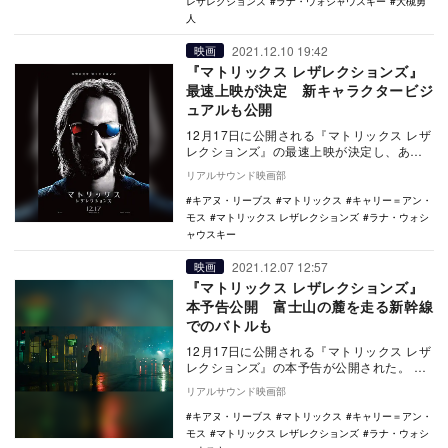
レザレクションズ
ラナ・ウォシャウスキー
大槻勇
人
2021.12.10 19:42
映画
『マトリックス レザレクションズ』
最速上映が決定 新キャラクタービジ
ュアルも公開
12月17日に公開される『マトリックス レザ
レクションズ』の最速上映が決定し、あわ
せて新キャラクターヴィジュアルが公開さ
リアルサウンド映画部
れた。 …
キアヌ・リーブス
マトリックス
キャリー＝アン・
モス
マトリックス レザレクションズ
ラナ・ウォシ
ャウスキー
2021.12.07 12:57
映画
『マトリックス レザレクションズ』
本予告公開 富士山の麓を走る新幹線
でのバトルも
12月17日に公開される『マトリックス レザ
レクションズ』の本予告が公開された。
『マトリックス』シリーズの生みの親であ
リアルサウンド映画部
り、…
キアヌ・リーブス
マトリックス
キャリー＝アン・
モス
マトリックス レザレクションズ
ラナ・ウォシ