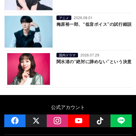
2026.08.01
アニメ
梅原裕一郎、“低音ボイス”の試行錯誤
2026.07.29
国内ドラマ
関水渚の“絶対に諦めない”という決意
公式アカウント
facebook
x
instagram
YouTube
Follow on 
LI