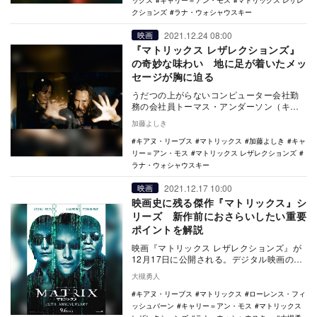
ックス
キャリー＝アン・モス
マトリックス レザレ
クションズ
ラナ・ウォシャウスキー
2021.12.24 08:00
映画
『マトリックス レザレクションズ』
の奇妙な味わい 地に足が着いたメッ
セージが胸に迫る
うだつの上がらないコンピューター会社勤
務の会社員トーマス・アンダーソン（キア
ヌ・リーブス）には、ハッカーの“ネオ”とい
加藤よしき
う裏の顔が…
キアヌ・リーブス
マトリックス
加藤よしき
キャ
リー＝アン・モス
マトリックス レザレクションズ
ラナ・ウォシャウスキー
2021.12.17 10:00
映画
映画史に残る傑作『マトリックス』シ
リーズ 新作前におさらいしたい重要
ポイントを解説
映画『マトリックス レザレクションズ』が
12月17日に公開される。デジタル映画の先
駆けとなった『マトリックス』シリーズ待
大槻勇人
望の新作…
キアヌ・リーブス
マトリックス
ローレンス・フィ
ッシュバーン
キャリー＝アン・モス
マトリックス