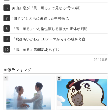
美山加恋が『風、薫る』で見せる“母”の顔
“朝ドラ”とともに躍進した中村倫也
『風、薫る』中村倫也演じる藤次の正体が判明
『映画ちいかわ』EDテーマからその後を考察
『風、薫る』第95話あらすじ
04:13更新
画像ランキング