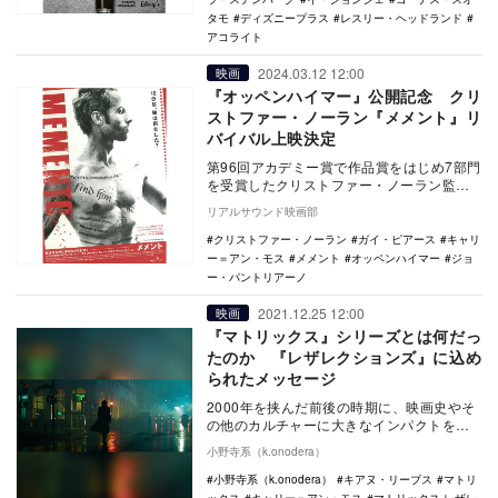
タモ
ディズニープラス
レスリー・ヘッドランド
アコライト
2024.03.12 12:00
映画
『オッペンハイマー』公開記念 クリ
ストファー・ノーラン『メメント』リ
バイバル上映決定
第96回アカデミー賞で作品賞をはじめ7部門
を受賞したクリストファー・ノーラン監督
最新作『オッペンハイマー』の日本公開を
リアルサウンド映画部
記念して、…
クリストファー・ノーラン
ガイ・ピアース
キャリ
ー＝アン・モス
メメント
オッペンハイマー
ジョ
ー・パントリアーノ
2021.12.25 12:00
映画
『マトリックス』シリーズとは何だっ
たのか 『レザレクションズ』に込め
られたメッセージ
2000年を挟んだ前後の時期に、映画史やそ
の他のカルチャーに大きなインパクトを与
えることとなったサイバーパンク・アクシ
小野寺系（k.onodera）
ョン『マト…
小野寺系（k.onodera）
キアヌ・リーブス
マトリ