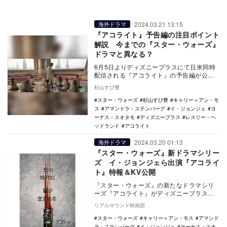
2024.03.21 13:15
海外ドラマ
『アコライト』予告編の注目ポイント
解説 今までの『スター・ウォーズ』
ドラマと異なる？
6月5日よりディズニープラスにて日米同時
配信される『アコライト』の予告編が公開
されました。本作は『スター・ウォーズ』
杉山すぴ豊
をベースにし…
スター・ウォーズ
杉山すぴ豊
キャリー＝アン・モ
ス
アマンドラ・ステンバーグ
イ・ジョンジェ
ヨ
ーナス・スオタモ
ディズニープラス
レスリー・ヘ
ッドランド
アコライト
2024.03.20 01:13
海外ドラマ
『スター・ウォーズ』新ドラマシリー
ズ イ・ジョンジェら出演『アコライ
ト』特報＆KV公開
『スター・ウォーズ』の新たなドラマシリ
ーズ『アコライト』がディズニープラスに
て6月5日より初回2話日米同時配信されるこ
リアルサウンド映画部
とが決定。…
スター・ウォーズ
キャリー＝アン・モス
アマンド
ラ・ステンバーグ
イ・ジョンジェ
ヨーナス・スオ