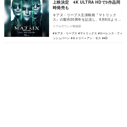
上映決定 4K ULTRA HDで3作品同
時発売も
キアヌ・リーブス主演映画『マトリック
ス』の製作20周年を記念し、9月6日より2
週間限定で4D上映されることが決定した。
リアルサウンド映画部
本作…
キアヌ・リーブス
マトリックス
ローレンス・フィ
ッシュバーン
キャリー＝アン・モス
4D