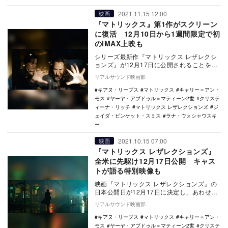
2021.11.15 12:00
映画
『マトリックス』第1作がスクリーン
に復活 12月10日から1週間限定で初
のIMAX上映も
シリーズ最新作『マトリックス レザレクシ
ョンズ』が12月17日に公開されることを記
念して、シリーズ第1作『マトリックス』の
リアルサウンド映画部
リバイ…
キアヌ・リーブス
マトリックス
キャリー＝アン・
モス
ヤーヤ・アブドゥル＝マティーン2世
クリステ
ィーナ・リッチ
マトリックス レザレクションズ
ジ
ェイダ・ピンケット・スミス
ラナ・ウォシャウスキ
ー
2021.10.15 07:00
映画
『マトリックス レザレクションズ』
全米に先駆け12月17日公開 キャス
トが語る特別映像も
映画『マトリックス レザレクションズ』の
日本公開日が12月17日に決定し、あわせて
特別映像が公開された。 『マトリック
リアルサウンド映画部
ス』シ…
キアヌ・リーブス
マトリックス
キャリー＝アン・
モス
ヤーヤ・アブドゥル＝マティーン2世
クリステ