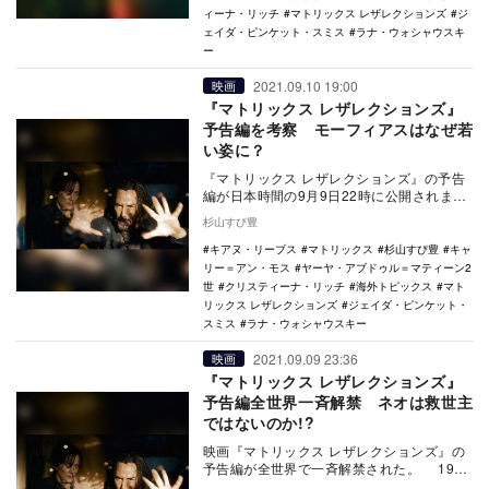
ィーナ・リッチ
マトリックス レザレクションズ
ジ
ェイダ・ピンケット・スミス
ラナ・ウォシャウスキ
ー
2021.09.10 19:00
映画
『マトリックス レザレクションズ』
予告編を考察 モーフィアスはなぜ若
い姿に？
『マトリックス レザレクションズ』の予告
編が日本時間の9月9日22時に公開されまし
た。この興奮をお伝えする前に、まず『マ
杉山すぴ豊
トリック…
キアヌ・リーブス
マトリックス
杉山すぴ豊
キャ
リー＝アン・モス
ヤーヤ・アブドゥル＝マティーン2
世
クリスティーナ・リッチ
海外トピックス
マト
リックス レザレクションズ
ジェイダ・ピンケット・
スミス
ラナ・ウォシャウスキー
2021.09.09 23:36
映画
『マトリックス レザレクションズ』
予告編全世界一斉解禁 ネオは救世主
ではないのか!?
映画『マトリックス レザレクションズ』の
予告編が全世界で一斉解禁された。 1999
年に1作目が公開され大ヒットを記録した