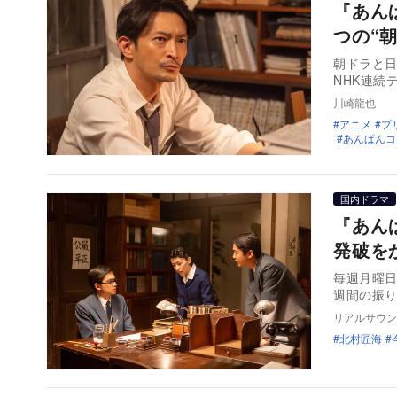
『あん
つの“
朝ドラと日
NHK連続
川崎龍也
アニメ
プ
あんぱんコ
国内ドラマ
『あん
発破を
毎週月曜日
週間の振り
リアルサウン
北村匠海