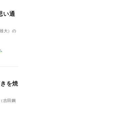
思い通
口雄大）の
ム
どきを焼
（吉田鋼