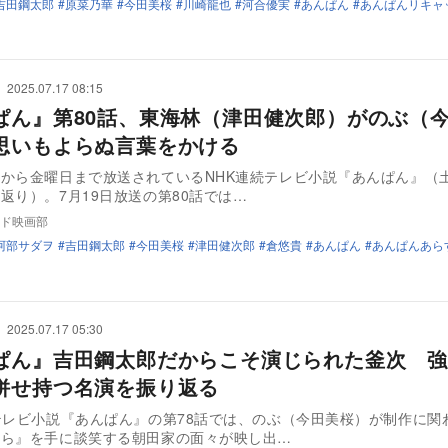
吉田鋼太郎
原菜乃華
今田美桜
川崎龍也
河合優実
あんぱん
あんぱんリキャ
2025.07.17 08:15
ぱん』第80話、東海林（津田健次郎）がのぶ（
思いもよらぬ言葉をかける
から金曜日まで放送されているNHK連続テレビ小説『あんぱん』（
返り）。7月19日放送の第80話では…
ド映画部
阿部サダヲ
吉田鋼太郎
今田美桜
津田健次郎
倉悠貴
あんぱん
あんぱんあら
2025.07.17 05:30
ぱん』吉田鋼太郎だからこそ演じられた釜次 強
併せ持つ名演を振り返る
テレビ小説『あんぱん』の第78話では、のぶ（今田美桜）が制作に関
じら』を手に談笑する朝田家の面々が映し出…