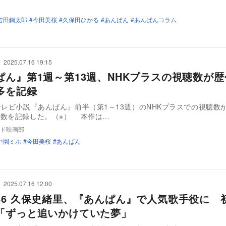
吉田鋼太郎
今田美桜
久保田ひかる
あんぱん
あんぱんコラム
2025.07.16 19:15
ぱん』第1週～第13週、NHKプラスの視聴数が
多を記録
テレビ小説『あんぱん』前半（第1～13週）のNHKプラスでの視聴数
多数を記録した。（※） 本作は…
ド映画部
中園ミホ
今田美桜
あんぱん
2025.07.16 12:00
46 久保史緒里、『あんぱん』で人気歌手役に 
「ずっと追いかけていた夢」