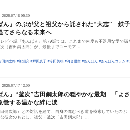
2025.07.18 05:30
ぱん』のぶが父と祖父から託された“大志” 鉄
経てさらなる未来へ
テレビ小説『あんぱん』第79話では、これまで何度も不器用な愛で孫
釜次（吉田鋼太郎）が、最後までユーモア…
吉田鋼太郎
加瀬亮
戸田恵子
今田美桜
河合優実
あんぱん
あんぱんコラム
2025.07.17 12:00
ぱん』“釜次”吉田鋼太郎の穏やかな最期 「よ
象徴する温かな絆に涙
津田健次郎）との対話を経て、自身の進むべき道を模索していたのぶ
んな彼女のもとに、祖父・釜次（吉田鋼太郎）…