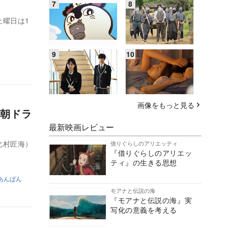
土曜日は1
画像をもっと見る
朝ドラ
最新映画レビュー
北村匠海）
借りぐらしのアリエッティ
『借りぐらしのアリエッ
ティ』の生きる思想
あんぱん
モアナと伝説の海
『モアナと伝説の海』実
写化の意義を考える