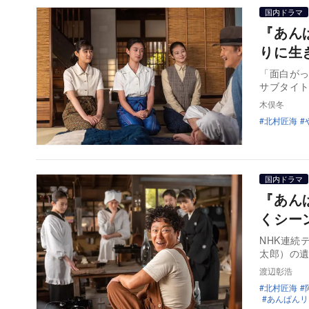
国内ドラマ
『あん
りに生
「面白がっ
サブタイ
木俣冬
北村匠海
国内ドラマ
『あん
くシー
NHK連続
太郎）の
渡辺彰浩
北村匠海
あんぱんリ