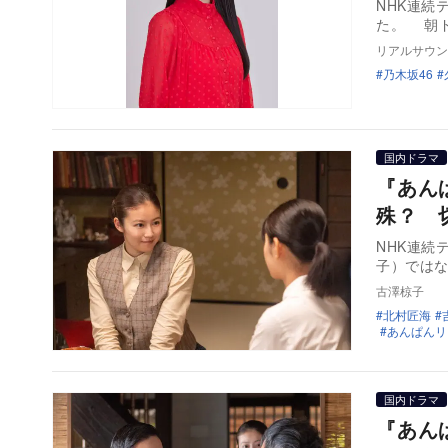
NHK連続
た。 朝ド
リアルサウン
乃木坂46
国内ドラマ
『あん
殊？ 
NHK連続
子）では
古澤椋子
北村匠海
あんぱんリ
国内ドラマ
『あん