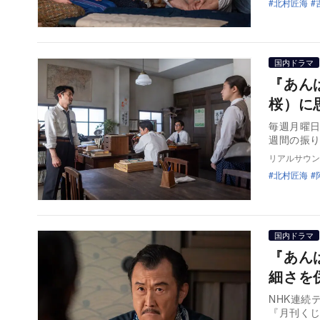
北村匠海
国内ドラマ
『あん
桜）に
毎週月曜日
週間の振り
リアルサウン
北村匠海
国内ドラマ
『あん
細さを
NHK連続
『月刊く