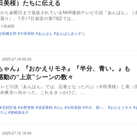
田美桜）たちに伝える
から金曜日まで放送されているNHK連続テレビ小説『あんぱん』（
返り）。7月17日放送の第79話では…
ド映画部
吉田鋼太郎
今田美桜
あんぱん
あんぱんあらすじ
2025.07.16 05:30
ちゃん』『おかえりモネ』『半分、青い。』も 
感動の“上京”シーンの数々
テレビ小説『あんぱん』では、記者となったのぶ（今田美桜）と嵩（
ため東京へ向かった。これをきっかけに、…
北村匠海
永野芽郁
清原果耶
のん
今田美桜
半分、青い。
おかえりモネ
ラム
尾崎真佐子
2025.07.15 16:40