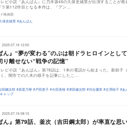
テレビ小説『あんぱん』に乃木坂46の久保史緒里が出演することが発
ラ第112作目となる本作は、『アン…
ド映画部
久保史緒里
あんぱん
2025.07.16 12:00
ぱん』“夢が変わる”のぶは朝ドラヒロインとし
切り離せない“戦争の記憶”
テレビ小説『あんぱん』第78話は、1本の電話から始まった。薪鉄子
なく、闇市での八木の様子を記事にしたこ…
吉田鋼太郎
原菜乃華
戸田恵子
今田美桜
津田健次郎
河合優実
古澤椋子
あ
キャップ
2025.07.16 08:15
ぱん』第79話、釜次（吉田鋼太郎）が率直な思