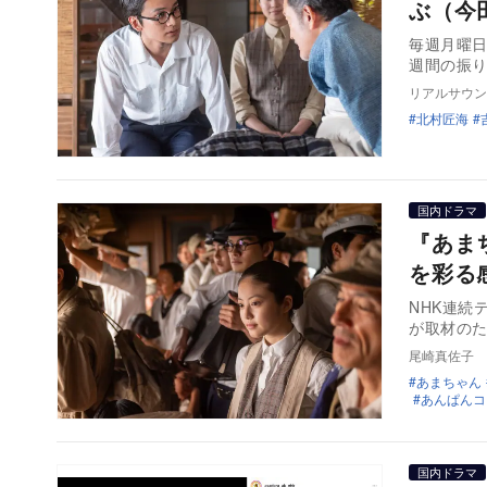
ぶ（今
毎週月曜日
週間の振り
リアルサウン
北村匠海
国内ドラマ
『あま
を彩る
NHK連続
が取材の
尾崎真佐子
あまちゃん
あんぱんコ
国内ドラマ