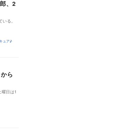
郎、2
ている。
キュア♪
）から
土曜日は1