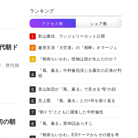
ランキング
アクセス数
シェア数
影山優佳、ランジェリーカット公開
歴代朝ド
趣里主演『大空港』の『相棒』オマージュ
『映画ちいかわ』怪物は誰が生んだのか？
が、歴代朝
『風、薫る』中村倫也演じる藤次の正体が判
明
美山加恋が『風、薫る』で見せる“母”の顔
見上愛、『風、薫る』との1年を振り返る
“朝ドラ”とともに躍進した中村倫也
初の朝
『風、薫る』第95話あらすじ
『映画ちいかわ』EDテーマからその後を考