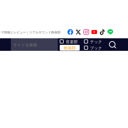
Like on Facebook
Follow on x
Follow on Inst
Follow on Y
Follow on
Follo
ラマ情報とレビュー｜リアルサウンド映画部
サ
音楽部
テック
映画部
ブック