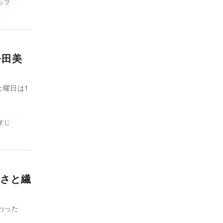
ップ
今田美
土曜日は1
すじ
さと繊
わった