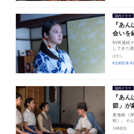
国内ドラマ
『あん
会いを
NHK連続
してきた
ばやし
北村匠海
国内ドラマ
『あん
節」が
東海林（
桜）。そ
川崎龍也