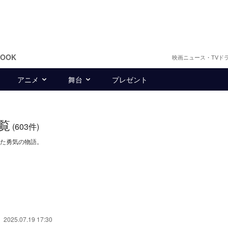
BOOK
映画ニュース・TVド
アニメ
舞台
プレゼント
覧
(603件)
た勇気の物語。
2025.07.19 17:30