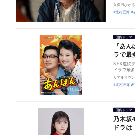
久保田ひかる
北村匠海
国内ドラマ
『あん
ラで最
NHK連続
ドラで最
リアルサウン
北村匠海
国内ドラマ
乃木坂
ドラは