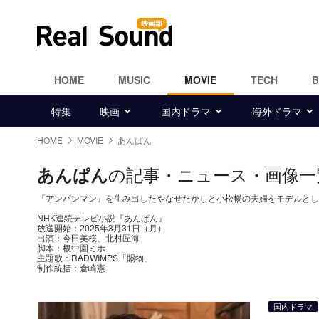
HOME
MUSIC
MOVIE
TECH
特集
映画
国内ドラマ
海外ドラマ
HOME
MOVIE
あんぱん
の記事・ニュース・画像一
あんぱん
『アンパンマン』を生み出したやなせたかしと小松暢の夫婦をモデルとし
NHK連続テレビ小説『あんぱん』
放送開始：2025年3月31日（月）
出演：今田美桜、北村匠海
脚本：根中園ミホ
主題歌：RADWIMPS「賜物」
制作統括：倉崎憲
国内ドラマ