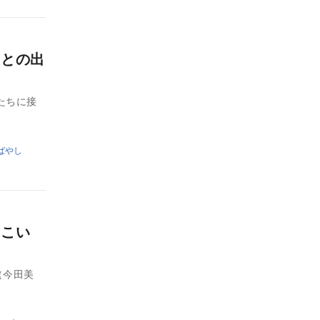
子との出
たちに接
ばやし
さこい
（今田美