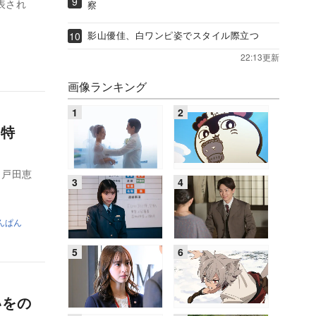
表され
察
影山優佳、白ワンピ姿でスタイル際立つ
22:13更新
画像ランキング
て特
（戸田恵
んぱん
いをの