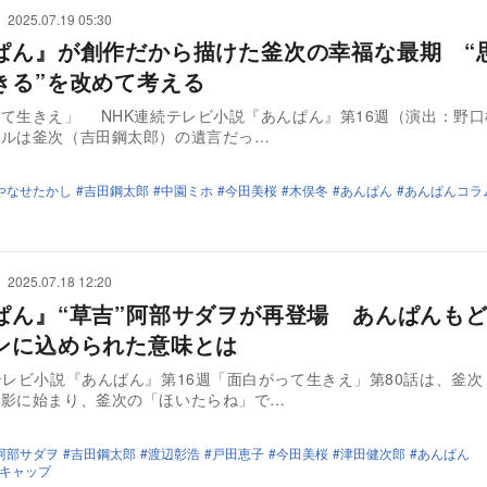
2025.07.19 05:30
ぱん』が創作だから描けた釜次の幸福な最期 “
きる”を改めて考える
て生きえ」 NHK連続テレビ小説『あんぱん』第16週（演出：野
トルは釜次（吉田鋼太郎）の遺言だっ…
やなせたかし
吉田鋼太郎
中園ミホ
今田美桜
木俣冬
あんぱん
あんぱんコラ
2025.07.18 12:20
ぱん』“草吉”阿部サダヲが再登場 あんぱんも
ンに込められた意味とは
テレビ小説『あんぱん』第16週「面白がって生きえ」第80話は、釜次
遺影に始まり、釜次の「ほいたらね」で…
阿部サダヲ
吉田鋼太郎
渡辺彰浩
戸田恵子
今田美桜
津田健次郎
あんぱん
キャップ