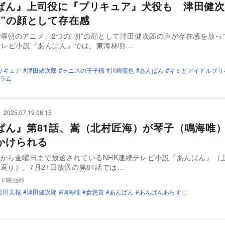
ぱん』上司役に『プリキュア』犬役も 津田健次
朝”の顔として存在感
曜朝のアニメ、2つの“朝”の顔として津田健次郎の声が存在感を放っ
テレビ小説『あんぱん』では、東海林明…
リキュア
津田健次郎
テニスの王子様
川崎龍也
あんぱん
キミとアイドルプリ
ラム
2025.07.19 08:15
ぱん』第81話、嵩（北村匠海）が琴子（鳴海唯
かけられる
から金曜日まで放送されているNHK連続テレビ小説『あんぱん』（
返り）。7月21日放送の第81話では…
ド映画部
今田美桜
津田健次郎
鳴海唯
倉悠貴
あんぱん
あんぱんあらすじ