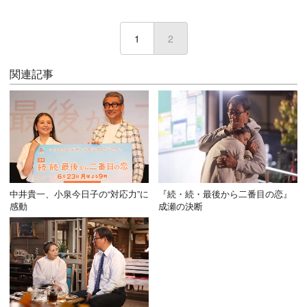
1
2
(current)
関連記事
中井貴一、小泉今日子の“対応力”に
『続・続・最後から二番目の恋』
感動
成瀬の決断