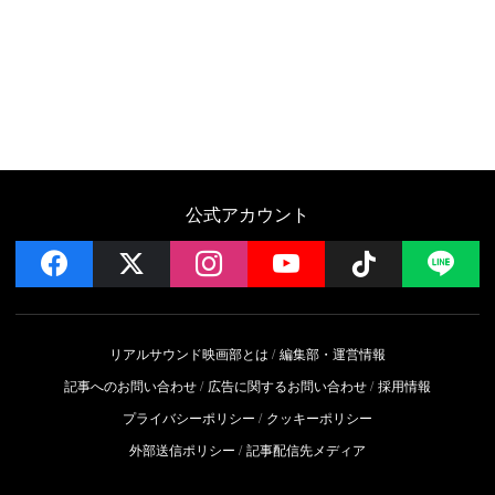
公式アカウント
facebook
x
instagram
YouTube
Follow on 
LI
リアルサウンド映画部とは
編集部・運営情報
記事へのお問い合わせ
広告に関するお問い合わせ
採用情報
プライバシーポリシー
クッキーポリシー
外部送信ポリシー
記事配信先メディア