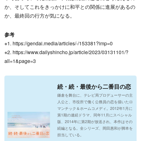
か、そしてこれをきっかけに和平との関係に進展があるの
か、最終回の行方が気になる。
参考
※1. https://gendai.media/articles/-/153381?imp=0
※2. https://www.dailyshincho.jp/article/2023/03131101/?
all=1&page=3
続・続・最後から二番目の恋
鎌倉を舞台に、テレビ局プロデューサーの主
人公と、市役所で働く公務員の恋を描いたロ
マンチック＆ホームコメディ。2012年1月に
第1期の連続ドラマ、同年11月にスペシャル
版、2014年に第2期が放送され、本作はその
続編となる。全シリーズ、岡田惠和が脚本を
担当している。