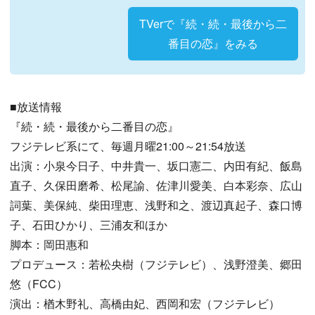
TVerで『続・続・最後から二
番目の恋』をみる
■放送情報
『続・続・最後から二番目の恋』
フジテレビ系にて、毎週月曜21:00～21:54放送
出演：小泉今日子、中井貴一、坂口憲二、内田有紀、飯島
直子、久保田磨希、松尾諭、佐津川愛美、白本彩奈、広山
詞葉、美保純、柴田理恵、浅野和之、渡辺真起子、森口博
子、石田ひかり、三浦友和ほか
脚本：岡田惠和
プロデュース：若松央樹（フジテレビ）、浅野澄美、郷田
悠（FCC）
演出：楢木野礼、高橋由妃、西岡和宏（フジテレビ）