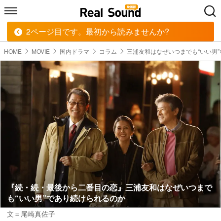
2ページ目です。最初から読みませんか?
HOME
MUSIC
MOVIE
TECH
BOOK
HOME
MOVIE
国内ドラマ
コラム
三浦友和はなぜいつまでも“いい男”
『続・続・最後から二番目の恋』三浦友和はなぜいつまで
も“いい男”であり続けられるのか
文＝尾崎真佐子