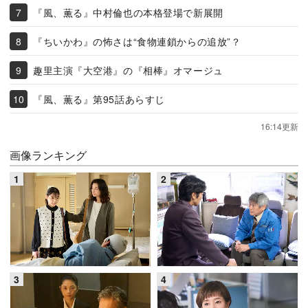
『風、薫る』中村倫也の本格登場で新展開
『ちいかわ』の怖さは“食物連鎖からの追放”？
趣里主演『大空港』の『相棒』オマージュ
『風、薫る』第95話あらすじ
16:14更新
画像ランキング