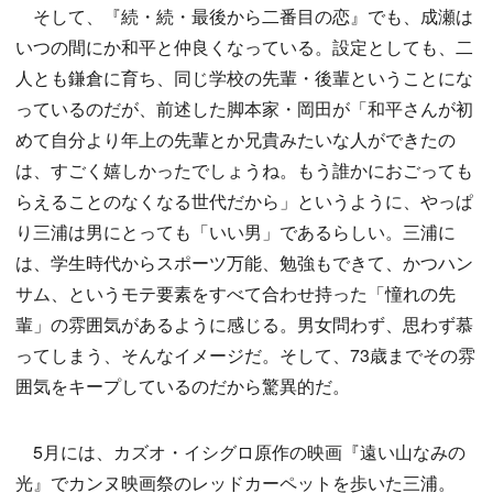
そして、『続・続・最後から二番目の恋』でも、成瀬は
いつの間にか和平と仲良くなっている。設定としても、二
人とも鎌倉に育ち、同じ学校の先輩・後輩ということにな
っているのだが、前述した脚本家・岡田が「和平さんが初
めて自分より年上の先輩とか兄貴みたいな人ができたの
は、すごく嬉しかったでしょうね。もう誰かにおごっても
らえることのなくなる世代だから」というように、やっぱ
り三浦は男にとっても「いい男」であるらしい。三浦に
は、学生時代からスポーツ万能、勉強もできて、かつハン
サム、というモテ要素をすべて合わせ持った「憧れの先
輩」の雰囲気があるように感じる。男女問わず、思わず慕
ってしまう、そんなイメージだ。そして、73歳までその雰
囲気をキープしているのだから驚異的だ。
5月には、カズオ・イシグロ原作の映画『遠い山なみの
光』でカンヌ映画祭のレッドカーペットを歩いた三浦。