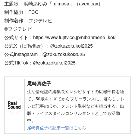
主題歌：浜崎あゆみ「mimosa」（avex trax）
制作協力：FCC
制作著作：フジテレビ
©︎フジテレビ
公式サイト：https://www.fujitv.co.jp/nibanmeno_koi/
公式X（旧Twitter）：@zokuzokukoi2025
公式Instagaram：@zokuzokukoi2025
公式TikTok：@zokuzokukoi2025
尾崎真佐子
生活情報誌の編集長やレシピサイトの広報部長を経
て、50歳をすぎてからフリーランスに。暮らし、レ
シピ記事のほか、タレント取材なども担当する。出
版・ライフスタイルコンサルタントとしても活動
中。
尾崎真佐子の記事一覧はこちら