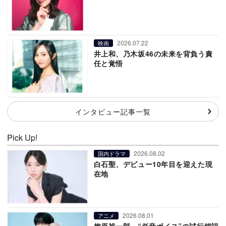
2026.07.22
映画
井上和、乃木坂46の未来を背負う責
任と覚悟
インタビュー記事一覧
Pick Up!
2026.08.02
国内ドラマ
白石聖、デビュー10年目を迎えた現
在地
2026.08.01
アニメ
梅原裕一郎、“低音ボイス”の試行錯誤