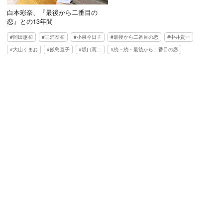
白本彩奈、『最後から二番目の
恋』との13年間
岡田惠和
三浦友和
小泉今日子
最後から二番目の恋
中井貴一
大山くまお
飯島直子
坂口憲二
続・続・最後から二番目の恋