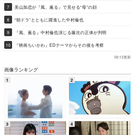
美山加恋が『風、薫る』で見せる“母”の顔
“朝ドラ”とともに躍進した中村倫也
『風、薫る』中村倫也演じる藤次の正体が判明
『映画ちいかわ』EDテーマからその後を考察
06:13更新
画像ランキング