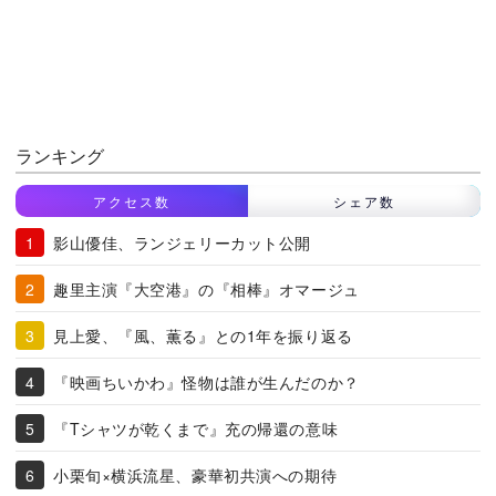
ランキング
アクセス数
シェア数
影山優佳、ランジェリーカット公開
趣里主演『大空港』の『相棒』オマージュ
見上愛、『風、薫る』との1年を振り返る
『映画ちいかわ』怪物は誰が生んだのか？
『Tシャツが乾くまで』充の帰還の意味
小栗旬×横浜流星、豪華初共演への期待