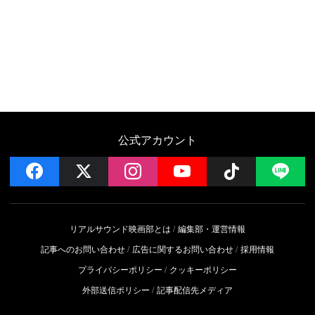
公式アカウント
facebook
x
instagram
YouTube
Follow on 
LI
リアルサウンド映画部とは
編集部・運営情報
記事へのお問い合わせ
広告に関するお問い合わせ
採用情報
プライバシーポリシー
クッキーポリシー
外部送信ポリシー
記事配信先メディア