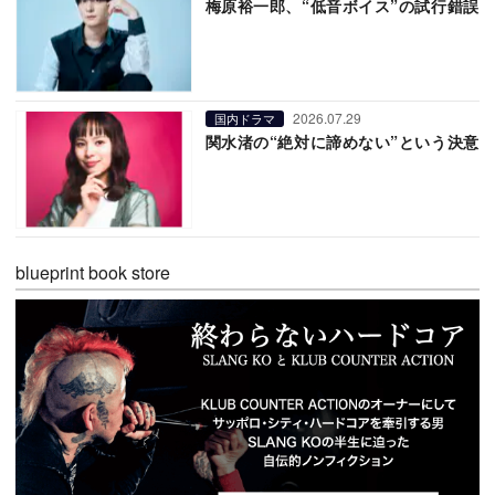
梅原裕一郎、“低音ボイス”の試行錯誤
2026.07.29
国内ドラマ
関水渚の“絶対に諦めない”という決意
blueprint book store