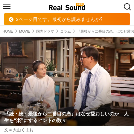
2ページ目です。最初から読みませんか?
HOME
MUSIC
MOVIE
TECH
BOOK
HOME
MOVIE
国内ドラマ
コラム
『最後から二番目の恋』はなぜ愛
『続・続・最後から二番目の恋』はなぜ愛おしいのか 人
生を“楽”にするヒントの数々
文＝大山くまお