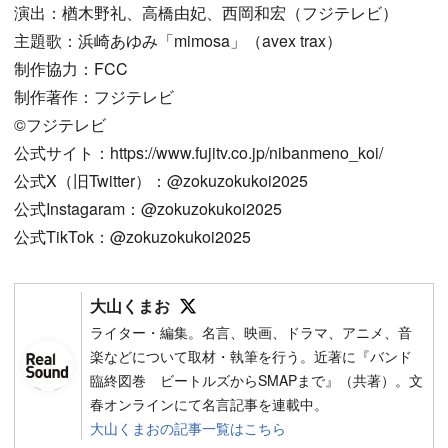
演出：楢木野礼、高橋由妃、西岡和宏（フジテレビ）
主題歌：浜崎あゆみ「mimosa」（avex trax）
制作協力：FCC
制作著作：フジテレビ
©︎フジテレビ
公式サイト：https://www.fujitv.co.jp/nibanmeno_koi/
公式X（旧Twitter）：@zokuzokukoi2025
公式Instagaram：@zokuzokukoi2025
公式TikTok：@zokuzokukoi2025
Follow on SNS
大山くまお
ライター・編集。名言、映画、ドラマ、アニメ、音
楽などについて取材・執筆を行う。近著に『バンド
臨終図巻 ビートルズからSMAPまで』（共著）。文
春オンラインにて名言記事を連載中。
大山くまおの記事一覧はこちら