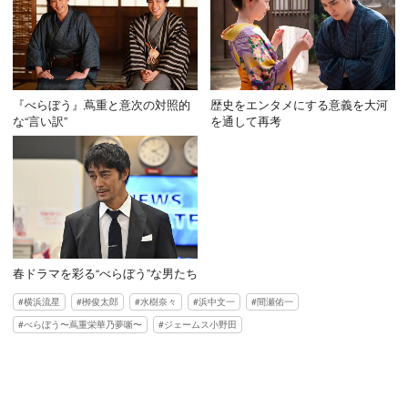
『べらぼう』蔦重と意次の対照的
歴史をエンタメにする意義を大河
な“言い訳”
を通して再考
春ドラマを彩る“べらぼう”な男たち
横浜流星
栁俊太郎
水樹奈々
浜中文一
間瀬佑一
べらぼう〜蔦重栄華乃夢噺〜
ジェームス小野田