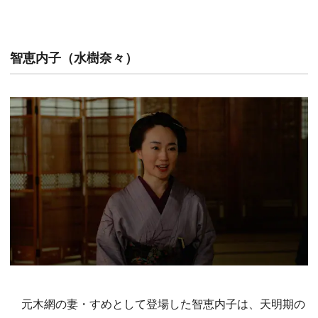
智恵内子（水樹奈々）
元木網の妻・すめとして登場した智恵内子は、天明期の