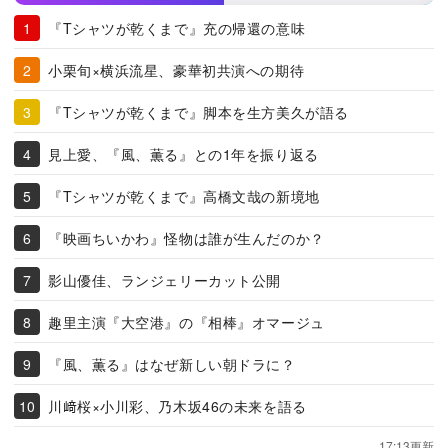
『Tシャツが乾くまで』充の帰還の意味
小栗旬×横浜流星、豪華初共演への期待
『Tシャツが乾くまで』脚本を生方美久が語る
見上愛、『風、薫る』との1年を振り返る
『Tシャツが乾くまで』高橋文哉の新境地
『映画ちいかわ』怪物は誰が生んだのか？
影山優佳、ランジェリーカット公開
趣里主演『大空港』の『相棒』オマージュ
『風、薫る』はなぜ新しい朝ドラに？
川﨑桜×小川彩、乃木坂46の未来を語る
17:13更新