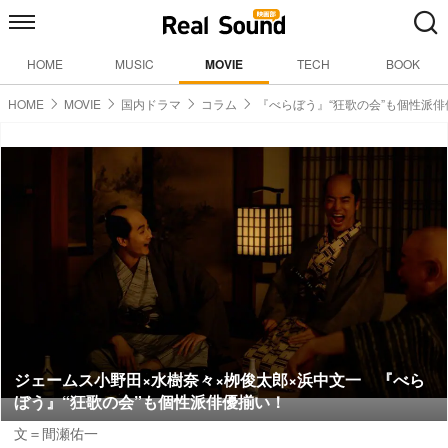
HOME
MUSIC
MOVIE
TECH
BOOK
HOME
MOVIE
国内ドラマ
コラム
『べらぼう』“狂歌の会”も個性派
ジェームス小野田×水樹奈々×栁俊太郎×浜中文一 『べら
ぼう』“狂歌の会”も個性派俳優揃い！
文＝間瀬佑一