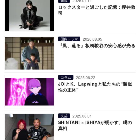
2026.07.11
連載
ロックスターと過ごした記憶：櫻井敦
司
2026.08.05
国内ドラマ
『風、薫る』板橋駿谷の安心感が光る
2025.06.22
コラム
JOIとK、Lapwingと私たちの“類似
性の正体”
2025.08.01
文芸
SHINTANI × ISHIYAが明かす、噂の
真相