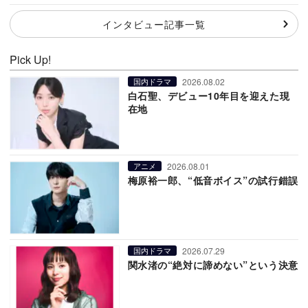
インタビュー記事一覧
Pick Up!
2026.08.02
国内ドラマ
白石聖、デビュー10年目を迎えた現
在地
2026.08.01
アニメ
梅原裕一郎、“低音ボイス”の試行錯誤
2026.07.29
国内ドラマ
関水渚の“絶対に諦めない”という決意