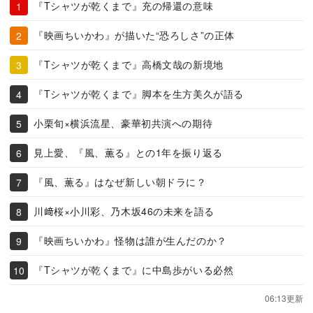
『Tシャツが乾くまで』充の帰還の意味
『映画ちいかわ』が描いた“恐ろしさ”の正体
『Tシャツが乾くまで』高橋文哉の新境地
『Tシャツが乾くまで』脚本を生方美久が語る
小栗旬×横浜流星、豪華初共演への期待
見上愛、『風、薫る』との1年を振り返る
『風、薫る』はなぜ新しい朝ドラに？
川﨑桜×小川彩、乃木坂46の未来を語る
『映画ちいかわ』怪物は誰が生んだのか？
『Tシャツが乾くまで』に中島歩がいる必然
06:13更新