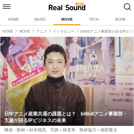
HOME
MUSIC
MOVIE
TECH
BOOK
HOME
MOVIE
アニメ
インタビュー
bilibiliアニメ事業部が語るIP
日中アニメ産業共通の課題とは？ bilibiliアニメ事業部・
亢越が語るIPビジネスの未来
構成・取材＝杉本穂高
、
写真＝林直幸
、
取材協力＝徳田要太