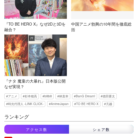
『TO BE HERO X』なぜ2Dと3Dを
中国アニメ勃興の10年間を徹底総
融合？
括
『ナタ 魔童の大暴れ』日本版公開
なぜ実現？
アニメ
杉本穂高
bilibili
林直幸
BanG Dream!
徳田要太
時光代理人 -LINK CLICK-
AnimeJapan
TO BE HERO X
亢越
ランキング
アクセス数
シェア数