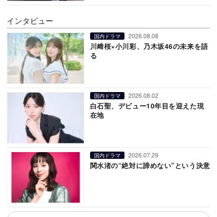
インタビュー
2026.08.08
国内ドラマ
川﨑桜×小川彩、乃木坂46の未来を語
る
2026.08.02
国内ドラマ
白石聖、デビュー10年目を迎えた現
在地
2026.07.29
国内ドラマ
関水渚の“絶対に諦めない”という決意