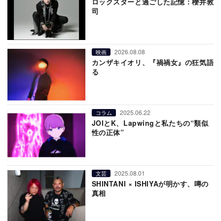
ロックスターと過ごした記憶：櫻井敦
司
2026.08.08
映画
カンザキイオリ、『禍禍女』の狂気語
る
2025.06.22
コラム
JOIとK、Lapwingと私たちの“類似
性の正体”
2025.08.01
文芸
SHINTANI × ISHIYAが明かす、噂の
真相