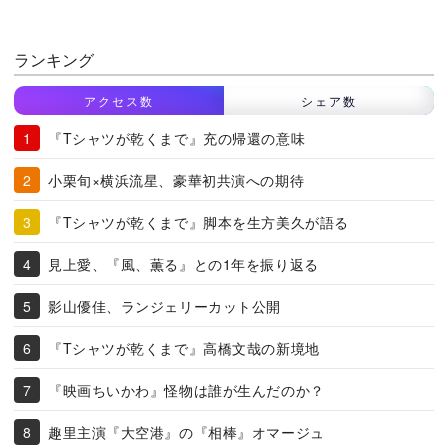
ランキング
アクセス数
シェア数
『Tシャツが乾くまで』充の帰還の意味
小栗旬×横浜流星、豪華初共演への期待
『Tシャツが乾くまで』脚本を生方美久が語る
見上愛、『風、薫る』との1年を振り返る
影山優佳、ランジェリーカット公開
『Tシャツが乾くまで』高橋文哉の新境地
『映画ちいかわ』怪物は誰が生んだのか？
趣里主演『大空港』の『相棒』オマージュ