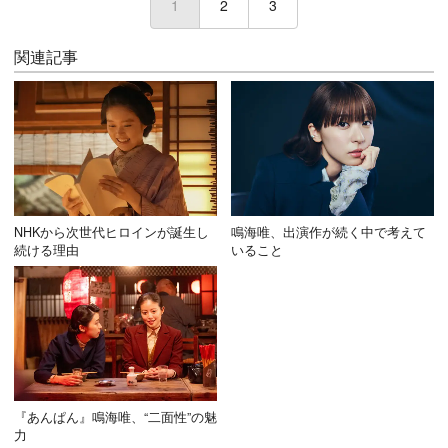
1
(current)
2
3
関連記事
NHKから次世代ヒロインが誕生し
鳴海唯、出演作が続く中で考えて
続ける理由
いること
『あんぱん』鳴海唯、“二面性”の魅
力