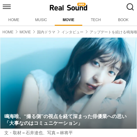
HOME
MUSIC
MOVIE
TECH
BOOK
HOME
MOVIE
国内ドラマ
インタビュー
アップデートを続ける鳴海
鳴海唯、“撮る側”の視点を経て深まった俳優業への思い
「大事なのはコミュニケーション」
文・取材＝石井達也
、
写真＝林将平