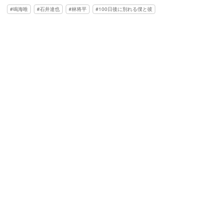
鳴海唯
石井達也
林将平
100日後に別れる僕と彼