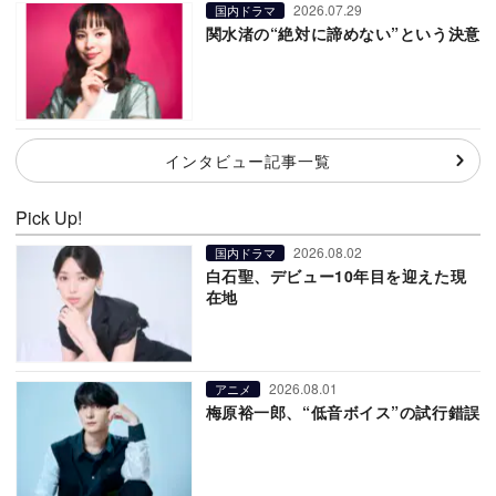
2026.07.29
国内ドラマ
関水渚の“絶対に諦めない”という決意
インタビュー記事一覧
Pick Up!
2026.08.02
国内ドラマ
白石聖、デビュー10年目を迎えた現
在地
2026.08.01
アニメ
梅原裕一郎、“低音ボイス”の試行錯誤