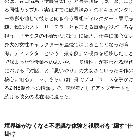
のは、春日佑馬（伊藤健太郎）と長谷川樹（寛一郎）によ
る同性カップル（実はすでに破局済み）のドキュメンタリ
ー撮影を通して彼らと向き合う番組ディレクター・茅野志
穂。物語のストーリーテラーとも言える重要な役どころを
担う。『テミスの不確かな法廷』に続き、仕事に熱心な等
身大の女性キャラクターを連続で演じることとなった鳴
海。ディレクターという「撮る側」の視点を経験したこと
で深まった俳優業への思いや、「多様性」が謳われる現代
における「対話」と「思いやり」の大切さといった本作の
核心に迫るテーマ、さらには自身でプロデュースを手がけ
るZINE制作への情熱まで、表現者としてアップデートを
続ける彼女の現在地に迫った。
境界線がなくなる不思議な体験と視聴者を“騙す”仕
掛け